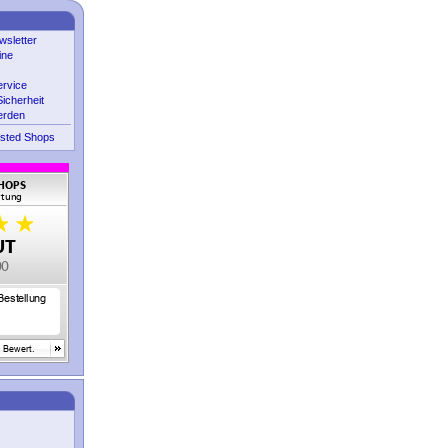
sletter
ine
ervice
icherheit
erden
sted Shops