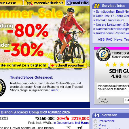
Service / Infos
»
Schnäppchen Email-New
»
Über uns: 17 Jahre Onl
»
Kontakt, Impressum
»
Unsere Leistungen & S
»
Datenschutzerklärung/S
»
Raddiscount-Partner w
AGB
,
FAQ
,
News
,
Tru
Trusted Shops Gütesiegel:
Raddiscount gehört zur Elite der Online-Shops und
wurde als erster Shop der Branche mit dem Trusted
Shops Siegel ausgezeichnet.
mehr...
e Bianchi Arcadex Comp GRX 610/822 2026
Sortieren
*
3150,00€
-30%
2219,00€
P12222
Preisvorteil
Preis incl. MWSt.,
in Deutschland
frei Haus
Preis
e und Gravel-Abenteuer - das Bianchi