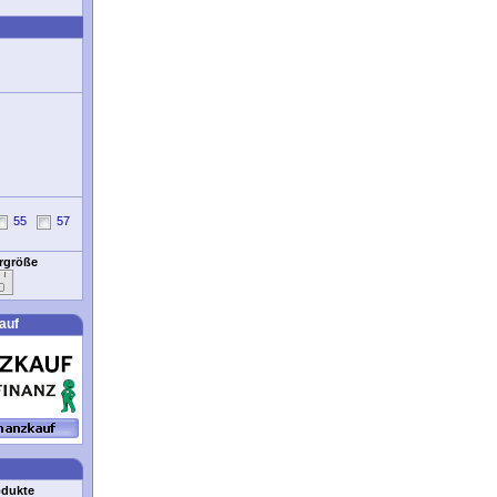
55
57
ergröße
auf
odukte