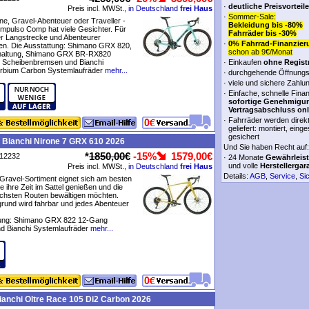
·
deutliche Preisvorteile
Preis incl. MWSt.,
in Deutschland
frei Haus
·
Sommer-Sale:
e, Gravel-Abenteuer oder Traveller -
Bekleidung bis -80%
Impulso Comp hat viele Gesichter. Für
Fahrräder bis -30%
er Langstrecke und Abenteurer
·
0% Fahrrad-Finanzier
en. Die Ausstattung: Shimano GRX 820,
schon ab 9€/Monat
haltung, Shimano GRX BR-RX820
e Scheibenbremsen und Bianchi
·
Einkaufen
ohne Regist
rbium Carbon Systemlaufräder
mehr...
·
durchgehende Öffnungs
·
viele und sichere Zahlu
·
Einfache, schnelle Fina
sofortige Genehmigu
Vertragsabschluss onl
·
Fahrräder werden direk
geliefert: montiert, einge
gesichert
 Bianchi Nirone 7 GRX 610 2026
Und Sie haben Recht auf:
*
1850,00€
-15%
1579,00€
P12232
·
24 Monate
Gewährleis
und volle
Herstellergar
Preis incl. MWSt.,
in Deutschland
frei Haus
Details:
AGB
,
Service
,
Si
Gravel-Sortiment eignet sich am besten
ie ihre Zeit im Sattel genießen und die
ichsten Routen bewältigen möchten.
rund wird fahrbar und jedes Abenteuer
tung: Shimano GRX 822 12-Gang
d Bianchi Systemlaufräder
mehr...
anchi Oltre Race 105 Di2 Carbon 2026