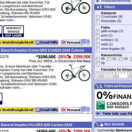
Produktbezeichnung
on Allroad hat viele Gesichter. Für
er Langstrecke und Abenteurer
Filtern
en. Die Ausstattung: Shimano GRX 820
altung, Shimano BR-RX400
Kategorie
e Scheibenbremsen, Velomann V24G
Crossräder (8)
äder
mehr...
Rennräder (5)
Farbe
gelb-orange (1)
grün (1)
schwarz (1)
weiß (1)
ohne Angabe (9)
e Bianchi Impulso Comp GRX 610/820 2026 Celeste
Rahmenhöhe
*
3190,00€
-25%
2399,00€
P12278
49
52
53
Preis incl. MWSt.,
in Deutschland
frei Haus
59
e, Gravel-Abenteuer oder Traveller -
Fahrräder für Körp
Impulso Comp hat viele Gesichter. Für
er Langstrecke und Abenteurer
en. Die Ausstattung: Shimano GRX 820,
haltung, Shimano GRX BR-RX400
e Scheibenbremsen und Velomann V24G
Fahrrad-Finanzk
aufräder
mehr...
Ihre Vorteile
 Bianchi Impulso Pro GRX 820 Carbon 2026
·
hochwertige
Markenpr
*
4250,00€
-20%
3399,00€
P12225