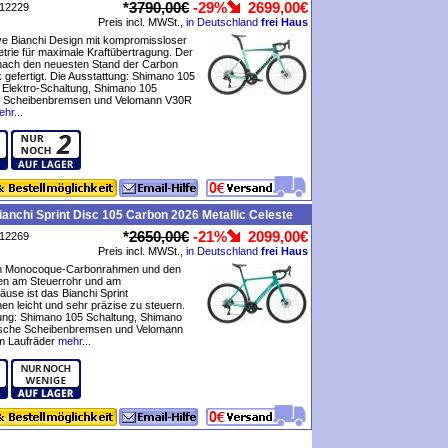
*
3790,00€
-29%
2699,00€
P12229
Preis incl. MWSt.,
in Deutschland
frei Haus
ve Bianchi Design mit kompromissloser
rie für maximale Kraftübertragung. Der
nach den neuesten Stand der Carbon
 gefertigt. Die Ausstattung: Shimano 105
 Elektro-Schaltung, Shimano 105
e Scheibenbremsen und Velomann V30R
hr...
anchi Sprint Disc 105 Carbon 2026 Metallic Celeste
*
2650,00€
-21%
2099,00€
P12269
Preis incl. MWSt.,
in Deutschland
frei Haus
m Monocoque-Carbonrahmen und den
en am Steuerrohr und am
äuse ist das Bianchi Sprint
n leicht und sehr präzise zu steuern.
tung: Shimano 105 Schaltung, Shimano
ische Scheibenbremsen und Velomann
 Laufräder
mehr...