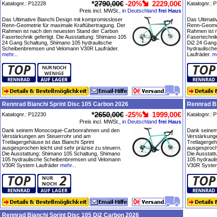
*
2790,00€
-20%
2229,00€
Katalognr.: P12228
Katalognr.: 
Preis incl. MWSt.,
in Deutschland
frei Haus
Das Ultimative Bianchi Design mit kompromissloser
Das Ultimati
Renn-Geometrie für maximale Kraftübertragung. Der
Renn-Geomet
Rahmen ist nach den neuesten Stand der Carbon
Rahmen ist 
Fasertechnik gefertigt. Die Ausstattung: Shimano 105
Fasertechnik
24 Gang Schaltung, Shimano 105 hydraulische
Di2 24 Gang
Scheibenbremsen und Velomann V30R Laufräder.
hydraulisch
mehr...
Laufräder.
me
Rennrad Bianchi Sprint Disc 105 Carbon 2026
Rennrad Bi
*
2650,00€
-25%
1999,00€
Katalognr.: P12230
Katalognr.: 
Preis incl. MWSt.,
in Deutschland
frei Haus
Dank seinem Monocoque-Carbonrahmen und den
Dank seine
Verstärkungen am Steuerrohr und am
Verstärkung
Tretlagergehäuse ist das Bianchi Sprint
Tretlagergeh
ausgesprochen leicht und sehr präzise zu steuern.
ausgesproche
Die Ausstattung: Shimano 105 Schaltung, Shimano
Die Ausstat
105 hydraulische Scheibenbremsen und Velomann
105 hydraul
V30R System Laufräder
mehr...
V30R System
Rennrad Bianchi Sprint Disc 105 Di2 Carbon 2026