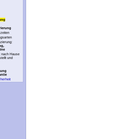
ung
rierung
zeiten
ngsarten
nzierung:
ng,
ine
t nach Hause
stellt und
tung
antie
cherheit