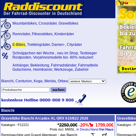
Mountainbikes
,
Crossräder
,
Gravelbikes
Rennräder
,
Fitnessbikes
,
Kinderräder
E-Bikes
,
Trekkingräder
,
Damen-
,
Cityräder
Schnäppchen der Woche
,
neu im Shop
,
Testsieger
Restposten, Vorjahresmodelle bis -80% reduziert
Anhänger
,
Bekleidung
,
Fahrradständer
,
Fahrradteile
Gutscheine
,
Heimtrainer
,
Werkzeuge
,
Zubehör
Bianchi
,
Centurion
,
Koga
,
Merida
,
Orbea
Bianchi
Gravelbike Bianchi Arcadex AL GRX 610/822 2026
Gravelbik
*
2250,00€
-20%
1799,00€
Katalognr.: P12221
Katalognr.: 
Preis incl. MWSt.,
in Deutschland
frei Haus
Rennmaschine und Gravel-Abenteuer - das Bianchi
Rennmaschin