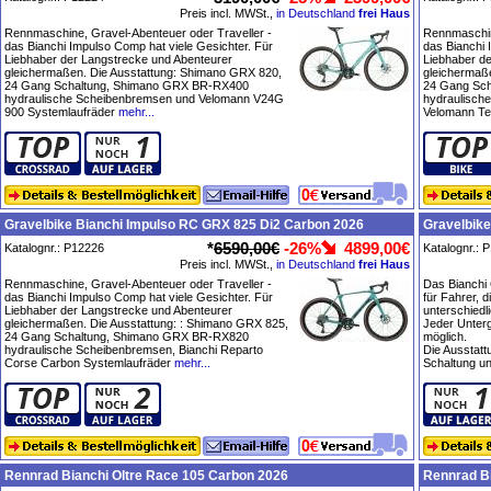
Preis incl. MWSt.,
in Deutschland
frei Haus
Rennmaschine, Gravel-Abenteuer oder Traveller -
Rennmaschin
das Bianchi Impulso Comp hat viele Gesichter. Für
das Bianchi 
Liebhaber der Langstrecke und Abenteurer
Liebhaber d
gleichermaßen. Die Ausstattung: Shimano GRX 820,
gleichermaß
24 Gang Schaltung, Shimano GRX BR-RX400
24 Gang Sc
hydraulische Scheibenbremsen und Velomann V24G
hydraulisch
900 Systemlaufräder
mehr...
Velomann Te
Gravelbike Bianchi Impulso RC GRX 825 Di2 Carbon 2026
Gravelbike
*
6590,00€
-26%
4899,00€
Katalognr.: P12226
Katalognr.: 
Preis incl. MWSt.,
in Deutschland
frei Haus
Rennmaschine, Gravel-Abenteuer oder Traveller -
Das Bianchi 
das Bianchi Impulso Comp hat viele Gesichter. Für
für Fahrer, d
Liebhaber der Langstrecke und Abenteurer
unterschiedl
gleichermaßen. Die Ausstattung: : Shimano GRX 825,
Jeder Unterg
24 Gang Schaltung, Shimano GRX BR-RX820
möglich.
hydraulische Scheibenbremsen, Bianchi Reparto
Die Ausstat
Corse Carbon Systemlaufräder
mehr...
Schaltung un
Rennrad Bianchi Oltre Race 105 Carbon 2026
Rennrad Bi