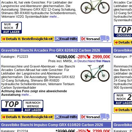
Arcadex AL hat viele Gesichter. Für Liebhaber der
Arcadex Carb
Langstrecke und Abenteurer gleichermaßen. Die
Liebhaber d
Ausstattung: Shimano GRX 822 12-Gang Schaltung,
gleichermaß
Shimano BR-RX400 hydraulische Scheibenbremsen,
12-Gang Sch
Velomann V22G Systemlaufräder
mehr...
hydraulisch
Systemlaufr
Gravelbike Bianchi Arcadex Pro GRX 820/822 Carbon 2026
Gravelbik
*
4150,00€
-28%
2999,00€
Katalognr.: P12223
Katalognr.: 
Preis incl. MWSt.,
in Deutschland
frei Haus
Rennmaschine und Gravel-Abenteuer - das Bianchi
Rennmaschin
Arcadex Carbon Allroad hat viele Gesichter. Für
das Bianchi 
Liebhaber der Langstrecke und Abenteurer
Liebhaber d
gleichermaßen. Die Ausstattung: Shimano GRX 822
gleichermaß
12-Gang Schaltung, Shimano BR-RX820
24 Gang Sc
hydraulische Scheibenbremsen, Velomann Terbium
hydraulisch
Carbon Systemlaufräder
900 Systeml
Achtung das Foto zeigt eine abweichende
Ausstattung
mehr...
Gravelbike Bianchi Impulso Comp GRX 610/820 Carbon 2026
Gravelbike
*
3190,00€
-25%
2399,00€
Katalognr.: P12224
Katalognr.: 