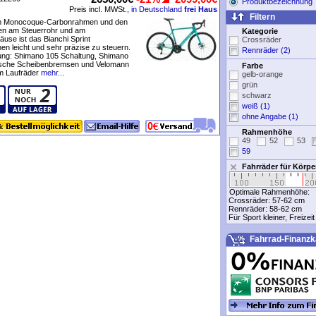
Produktbezeichnung
Preis incl. MWSt.,
in Deutschland
frei Haus
Filtern
m Monocoque-Carbonrahmen und den
en am Steuerrohr und am
Kategorie
äuse ist das Bianchi Sprint
Crossräder
n leicht und sehr präzise zu steuern.
Rennräder (2)
tung: Shimano 105 Schaltung, Shimano
ische Scheibenbremsen und Velomann
Farbe
 Laufräder
mehr...
gelb-orange
grün
schwarz
weiß (1)
ohne Angabe (1)
Rahmenhöhe
49
52
53
59
Fahrräder für Körp
Optimale Rahmenhöhe:
Crossräder:
57-62 cm
Rennräder:
58-62 cm
Für Sport kleiner, Freizei
Fahrrad-Finanzk