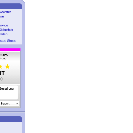
sletter
ine
ervice
icherheit
erden
sted Shops