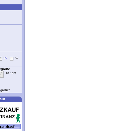
55
57
ergröße
187 cm
t größer
auf