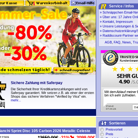
Service / Infos
»
Schnäppchen Email-New
»
Über uns: 17 Jahre Onl
»
Kontakt, Impressum
»
Unsere Leistungen & S
»
Datenschutzerklärung/S
»
Raddiscount-Partner w
AGB
,
FAQ
,
News
,
Tru
Sichere Zahlung mit Saferpay
Die Sicherheit Ihrer Kreditkartenzahlungen wird von
Saferpay garantiert. Wir setzen z.B. als einer der ersten
Shops das sichere Verfahren "Verified by Visa" ein.
mehr...
Sortieren
Preisvorteil
anchi Sprint Disc 105 Carbon 2026 Metallic Celeste
Preis
*
2650,00€
-21%
2099,00€
P12269