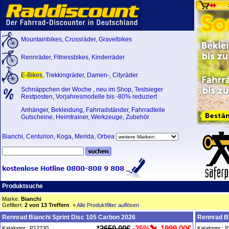
Mountainbikes
,
Crossräder
,
Gravelbikes
Rennräder
,
Fitnessbikes
,
Kinderräder
E-Bikes
,
Trekkingräder
,
Damen-
,
Cityräder
Schnäppchen der Woche
,
neu im Shop
,
Testsieger
Restposten, Vorjahresmodelle bis -80% reduziert
Anhänger
,
Bekleidung
,
Fahrradständer
,
Fahrradteile
Gutscheine
,
Heimtrainer
,
Werkzeuge
,
Zubehör
Bianchi
,
Centurion
,
Koga
,
Merida
,
Orbea
Produktsuche
Marke:
Bianchi
Gefiltert:
2 von 13 Treffern
»
Alle Produktfilter auflösen
Rennrad Bianchi Sprint Disc 105 Carbon 2026
Rennrad Bi
*
2650,00€
-25%
1999,00€
Katalognr.: P12230
Katalognr.: 