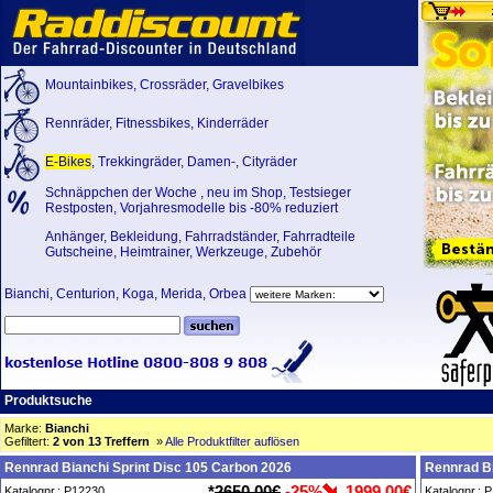
Mountainbikes
,
Crossräder
,
Gravelbikes
Rennräder
,
Fitnessbikes
,
Kinderräder
E-Bikes
,
Trekkingräder
,
Damen-
,
Cityräder
Schnäppchen der Woche
,
neu im Shop
,
Testsieger
Restposten, Vorjahresmodelle bis -80% reduziert
Anhänger
,
Bekleidung
,
Fahrradständer
,
Fahrradteile
Gutscheine
,
Heimtrainer
,
Werkzeuge
,
Zubehör
Bianchi
,
Centurion
,
Koga
,
Merida
,
Orbea
Produktsuche
Marke:
Bianchi
Gefiltert:
2 von 13 Treffern
»
Alle Produktfilter auflösen
Rennrad Bianchi Sprint Disc 105 Carbon 2026
Rennrad Bi
*
2650,00€
-25%
1999,00€
Katalognr.: P12230
Katalognr.: 