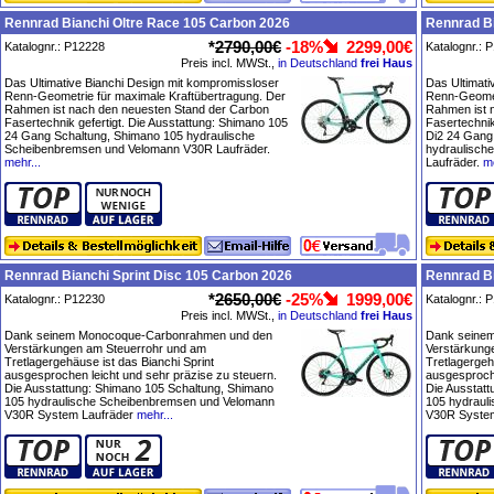
Rennrad Bianchi Oltre Race 105 Carbon 2026
Rennrad Bi
*
2790,00€
-18%
2299,00€
Katalognr.: P12228
Katalognr.: 
Preis incl. MWSt.,
in Deutschland
frei Haus
Das Ultimative Bianchi Design mit kompromissloser
Das Ultimati
Renn-Geometrie für maximale Kraftübertragung. Der
Renn-Geomet
Rahmen ist nach den neuesten Stand der Carbon
Rahmen ist 
Fasertechnik gefertigt. Die Ausstattung: Shimano 105
Fasertechnik
24 Gang Schaltung, Shimano 105 hydraulische
Di2 24 Gang
Scheibenbremsen und Velomann V30R Laufräder.
hydraulisch
mehr...
Laufräder.
me
Rennrad Bianchi Sprint Disc 105 Carbon 2026
Rennrad Bi
*
2650,00€
-25%
1999,00€
Katalognr.: P12230
Katalognr.: 
Preis incl. MWSt.,
in Deutschland
frei Haus
Dank seinem Monocoque-Carbonrahmen und den
Dank seine
Verstärkungen am Steuerrohr und am
Verstärkung
Tretlagergehäuse ist das Bianchi Sprint
Tretlagergeh
ausgesprochen leicht und sehr präzise zu steuern.
ausgesproche
Die Ausstattung: Shimano 105 Schaltung, Shimano
Die Ausstat
105 hydraulische Scheibenbremsen und Velomann
105 hydraul
V30R System Laufräder
mehr...
V30R System