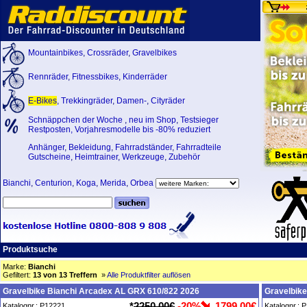
Mountainbikes
,
Crossräder
,
Gravelbikes
Rennräder
,
Fitnessbikes
,
Kinderräder
E-Bikes
,
Trekkingräder
,
Damen-
,
Cityräder
Schnäppchen der Woche
,
neu im Shop
,
Testsieger
Restposten, Vorjahresmodelle bis -80% reduziert
Anhänger
,
Bekleidung
,
Fahrradständer
,
Fahrradteile
Gutscheine
,
Heimtrainer
,
Werkzeuge
,
Zubehör
Bianchi
,
Centurion
,
Koga
,
Merida
,
Orbea
Produktsuche
Marke:
Bianchi
Gefiltert:
13 von 13 Treffern
»
Alle Produktfilter auflösen
Gravelbike Bianchi Arcadex AL GRX 610/822 2026
Gravelbik
*
2250,00€
-20%
1799,00€
Katalognr.: P12221
Katalognr.: 