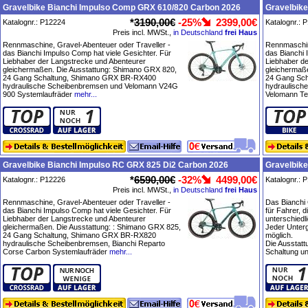
Gravelbike Bianchi Impulso Comp GRX 610/820 Carbon 2026
Gravelbike
*
3190,00€
-25%
2399,00€
Katalognr.: P12224
Katalognr.: 
Preis incl. MWSt.,
in Deutschland
frei Haus
Rennmaschine, Gravel-Abenteuer oder Traveller -
Rennmaschin
das Bianchi Impulso Comp hat viele Gesichter. Für
das Bianchi 
Liebhaber der Langstrecke und Abenteurer
Liebhaber d
gleichermaßen. Die Ausstattung: Shimano GRX 820,
gleichermaß
24 Gang Schaltung, Shimano GRX BR-RX400
24 Gang Sc
hydraulische Scheibenbremsen und Velomann V24G
hydraulisch
900 Systemlaufräder
mehr...
Velomann Te
Gravelbike Bianchi Impulso RC GRX 825 Di2 Carbon 2026
Gravelbike
*
6590,00€
-32%
4499,00€
Katalognr.: P12226
Katalognr.: 
Preis incl. MWSt.,
in Deutschland
frei Haus
Rennmaschine, Gravel-Abenteuer oder Traveller -
Das Bianchi 
das Bianchi Impulso Comp hat viele Gesichter. Für
für Fahrer, d
Liebhaber der Langstrecke und Abenteurer
unterschiedl
gleichermaßen. Die Ausstattung: : Shimano GRX 825,
Jeder Unterg
24 Gang Schaltung, Shimano GRX BR-RX820
möglich.
hydraulische Scheibenbremsen, Bianchi Reparto
Die Ausstat
Corse Carbon Systemlaufräder
mehr...
Schaltung un