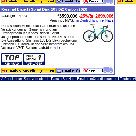
Rennrad Bianchi Sprint Disc 105 Di2 Carbon 2026
*
3590,00€
-25%
2699,00€
Katalognr.: P12231
Preis incl. MWSt.,
in Deutschland
frei Haus
Dank seinem Monocoque-Carbonrahmen und den
Verstärkungen am Steuerrohr und am
Tretlagergehäuse ist das Bianchi Sprint
ausgesprochen leicht und sehr präzise zu steuern.
Die Ausstattung: Shimano 105 DI2 Elektroschaltung,
Shimano 105 hydraulische Scheibenbremsen und
Velomann V30R System Laufräder
mehr...
© Raddiscount Sportvertrieb, Inh. Danuta Badziag | Email:
info@raddiscount.de
| Telefon: +