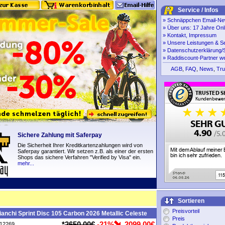
Service / Infos
»
Schnäppchen Email-New
»
Über uns: 17 Jahre Onl
»
Kontakt, Impressum
»
Unsere Leistungen & S
»
Datenschutzerklärung/S
»
Raddiscount-Partner w
AGB
,
FAQ
,
News
,
Tru
Sichere Zahlung mit Saferpay
Die Sicherheit Ihrer Kreditkartenzahlungen wird von
Saferpay garantiert. Wir setzen z.B. als einer der ersten
Shops das sichere Verfahren "Verified by Visa" ein.
mehr...
Sortieren
Preisvorteil
anchi Sprint Disc 105 Carbon 2026 Metallic Celeste
Preis
*
2650,00€
-21%
2099,00€
P12269