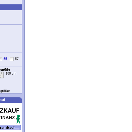
55
57
ergröße
189 cm
t größer
auf