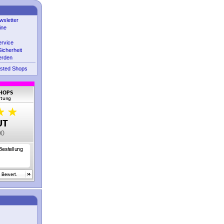
sletter
ine
ervice
icherheit
erden
sted Shops