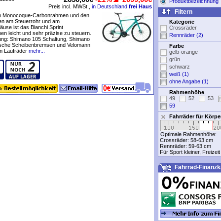
Produktbezeichnung
Preis incl. MWSt.,
in Deutschland
frei Haus
Filtern
m Monocoque-Carbonrahmen und den
en am Steuerrohr und am
Kategorie
äuse ist das Bianchi Sprint
Crossräder
n leicht und sehr präzise zu steuern.
Rennräder (2)
tung: Shimano 105 Schaltung, Shimano
ische Scheibenbremsen und Velomann
Farbe
 Laufräder
mehr...
gelb-orange
grün
schwarz
weiß (1)
ohne Angabe (1)
Rahmenhöhe
49
52
53
59
Fahrräder für Körp
Optimale Rahmenhöhe:
Crossräder:
58-63 cm
Rennräder:
59-63 cm
Für Sport kleiner, Freizei
Fahrrad-Finanzk