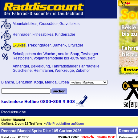
Mountainbikes
,
Crossräder
,
Gravelbikes
Rennräder
,
Fitnessbikes
,
Kinderräder
E-Bikes
,
Trekkingräder
,
Damen-
,
Cityräder
Schnäppchen der Woche
,
neu im Shop
,
Testsieger
Restposten, Vorjahresmodelle bis -80% reduziert
Anhänger
,
Bekleidung
,
Fahrradständer
,
Fahrradteile
Gutscheine
,
Heimtrainer
,
Werkzeuge
,
Zubehör
Bianchi
,
Centurion
,
Koga
,
Merida
,
Orbea
Produktsuche
Marke:
Bianchi
Gefiltert:
2 von 13 Treffern
»
Alle Produktfilter auflösen
Rennrad Bianchi Sprint Disc 105 Carbon 2026
Rennrad Bi
*
2650,00€
-25%
1999,00€
Katalognr.: P12230
Katalognr.: 