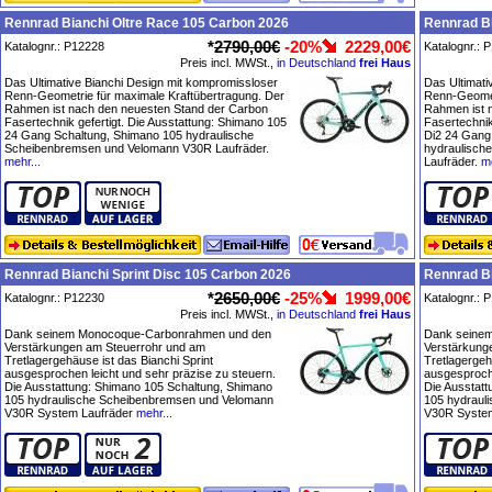
Rennrad Bianchi Oltre Race 105 Carbon 2026
Rennrad Bi
*
2790,00€
-20%
2229,00€
Katalognr.: P12228
Katalognr.: 
Preis incl. MWSt.,
in Deutschland
frei Haus
Das Ultimative Bianchi Design mit kompromissloser
Das Ultimati
Renn-Geometrie für maximale Kraftübertragung. Der
Renn-Geomet
Rahmen ist nach den neuesten Stand der Carbon
Rahmen ist 
Fasertechnik gefertigt. Die Ausstattung: Shimano 105
Fasertechnik
24 Gang Schaltung, Shimano 105 hydraulische
Di2 24 Gang
Scheibenbremsen und Velomann V30R Laufräder.
hydraulisch
mehr...
Laufräder.
me
Rennrad Bianchi Sprint Disc 105 Carbon 2026
Rennrad Bi
*
2650,00€
-25%
1999,00€
Katalognr.: P12230
Katalognr.: 
Preis incl. MWSt.,
in Deutschland
frei Haus
Dank seinem Monocoque-Carbonrahmen und den
Dank seine
Verstärkungen am Steuerrohr und am
Verstärkung
Tretlagergehäuse ist das Bianchi Sprint
Tretlagergeh
ausgesprochen leicht und sehr präzise zu steuern.
ausgesproche
Die Ausstattung: Shimano 105 Schaltung, Shimano
Die Ausstat
105 hydraulische Scheibenbremsen und Velomann
105 hydraul
V30R System Laufräder
mehr...
V30R System