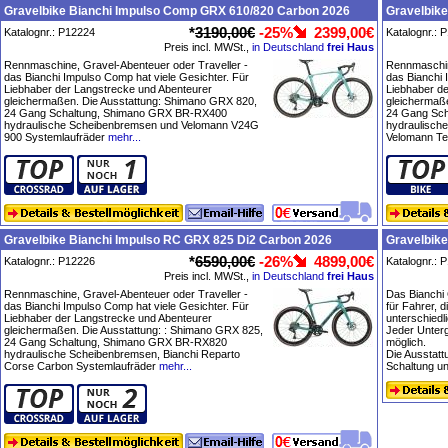
Gravelbike Bianchi Impulso Comp GRX 610/820 Carbon 2026
Gravelbike
*
3190,00€
-25%
2399,00€
Katalognr.: P12224
Katalognr.: 
Preis incl. MWSt.,
in Deutschland
frei Haus
Rennmaschine, Gravel-Abenteuer oder Traveller -
Rennmaschin
das Bianchi Impulso Comp hat viele Gesichter. Für
das Bianchi 
Liebhaber der Langstrecke und Abenteurer
Liebhaber d
gleichermaßen. Die Ausstattung: Shimano GRX 820,
gleichermaß
24 Gang Schaltung, Shimano GRX BR-RX400
24 Gang Sc
hydraulische Scheibenbremsen und Velomann V24G
hydraulisch
900 Systemlaufräder
mehr...
Velomann Te
Gravelbike Bianchi Impulso RC GRX 825 Di2 Carbon 2026
Gravelbike
*
6590,00€
-26%
4899,00€
Katalognr.: P12226
Katalognr.: 
Preis incl. MWSt.,
in Deutschland
frei Haus
Rennmaschine, Gravel-Abenteuer oder Traveller -
Das Bianchi 
das Bianchi Impulso Comp hat viele Gesichter. Für
für Fahrer, d
Liebhaber der Langstrecke und Abenteurer
unterschiedl
gleichermaßen. Die Ausstattung: : Shimano GRX 825,
Jeder Unterg
24 Gang Schaltung, Shimano GRX BR-RX820
möglich.
hydraulische Scheibenbremsen, Bianchi Reparto
Die Ausstat
Corse Carbon Systemlaufräder
mehr...
Schaltung un