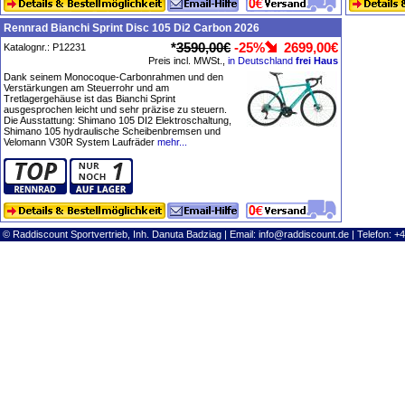
Rennrad Bianchi Sprint Disc 105 Di2 Carbon 2026
*
3590,00€
-25%
2699,00€
Katalognr.: P12231
Preis incl. MWSt.,
in Deutschland
frei Haus
Dank seinem Monocoque-Carbonrahmen und den
Verstärkungen am Steuerrohr und am
Tretlagergehäuse ist das Bianchi Sprint
ausgesprochen leicht und sehr präzise zu steuern.
Die Ausstattung: Shimano 105 DI2 Elektroschaltung,
Shimano 105 hydraulische Scheibenbremsen und
Velomann V30R System Laufräder
mehr...
© Raddiscount Sportvertrieb, Inh. Danuta Badziag | Email:
info@raddiscount.de
| Telefon: +