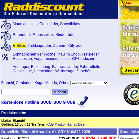
Mountainbikes
,
Crossräder
,
Gravelbikes
Rennräder
,
Fitnessbikes
,
Kinderräder
E-Bikes
,
Trekkingräder
,
Damen-
,
Cityräder
Schnäppchen der Woche
,
neu im Shop
,
Testsieger
Restposten, Vorjahresmodelle bis -80% reduziert
Anhänger
,
Bekleidung
,
Fahrradständer
,
Fahrradteile
Gutscheine
,
Heimtrainer
,
Werkzeuge
,
Zubehör
Bianchi
,
Centurion
,
Koga
,
Merida
,
Orbea
Produktsuche
Marke:
Bianchi
Gefiltert:
13 von 13 Treffern
»
Alle Produktfilter auflösen
Gravelbike Bianchi Arcadex AL GRX 610/822 2026
Gravelbik
*
2250,00€
-20%
1799,00€
Katalognr.: P12221
Katalognr.: 