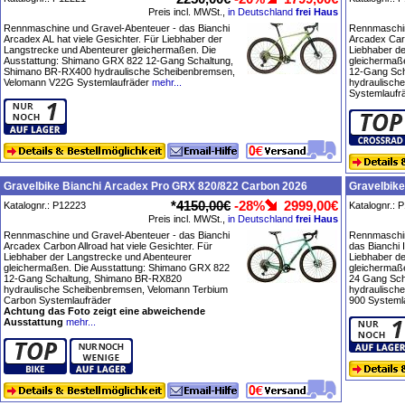
Preis incl. MWSt.,
in Deutschland
frei Haus
Rennmaschine und Gravel-Abenteuer - das Bianchi
Rennmaschin
Arcadex AL hat viele Gesichter. Für Liebhaber der
Arcadex Carb
Langstrecke und Abenteurer gleichermaßen. Die
Liebhaber d
Ausstattung: Shimano GRX 822 12-Gang Schaltung,
gleichermaß
Shimano BR-RX400 hydraulische Scheibenbremsen,
12-Gang Sch
Velomann V22G Systemlaufräder
mehr...
hydraulisch
Systemlaufr
Gravelbike Bianchi Arcadex Pro GRX 820/822 Carbon 2026
Gravelbik
*
4150,00€
-28%
2999,00€
Katalognr.: P12223
Katalognr.: 
Preis incl. MWSt.,
in Deutschland
frei Haus
Rennmaschine und Gravel-Abenteuer - das Bianchi
Rennmaschin
Arcadex Carbon Allroad hat viele Gesichter. Für
das Bianchi 
Liebhaber der Langstrecke und Abenteurer
Liebhaber d
gleichermaßen. Die Ausstattung: Shimano GRX 822
gleichermaß
12-Gang Schaltung, Shimano BR-RX820
24 Gang Sc
hydraulische Scheibenbremsen, Velomann Terbium
hydraulisch
Carbon Systemlaufräder
900 Systeml
Achtung das Foto zeigt eine abweichende
Ausstattung
mehr...