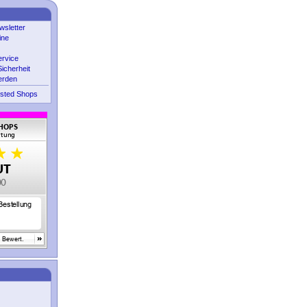
sletter
ine
ervice
icherheit
erden
sted Shops