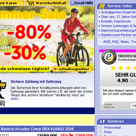
Service / Infos
»
Schnäppchen Email-New
»
Über uns: 17 Jahre Onl
»
Kontakt, Impressum
»
Unsere Leistungen & S
»
Datenschutzerklärung/S
»
Raddiscount-Partner w
AGB
,
FAQ
,
News
,
Tru
Sichere Zahlung mit Saferpay
Die Sicherheit Ihrer Kreditkartenzahlungen wird von
Saferpay garantiert. Wir setzen z.B. als einer der ersten
Shops das sichere Verfahren "Verified by Visa" ein.
mehr...
Sortieren
Preisvorteil
e Bianchi Arcadex Comp GRX 610/822 2026
Preis
*
3150,00€
-25%
2369,00€
P12222