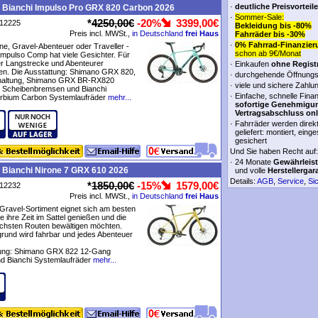
·
deutliche Preisvorteile
 Bianchi Impulso Pro GRX 820 Carbon 2026
·
Sommer-Sale:
*
4250,00€
-20%
3399,00€
P12225
Bekleidung bis -80%
Preis incl. MWSt.,
in Deutschland
frei Haus
Fahrräder bis -30%
·
0% Fahrrad-Finanzier
e, Gravel-Abenteuer oder Traveller -
schon ab 9€/Monat
Impulso Comp hat viele Gesichter. Für
er Langstrecke und Abenteurer
·
Einkaufen
ohne Regist
en. Die Ausstattung: Shimano GRX 820,
·
durchgehende Öffnungs
haltung, Shimano GRX BR-RX820
·
viele und sichere Zahlu
e Scheibenbremsen und Bianchi
·
Einfache, schnelle Fina
rbium Carbon Systemlaufräder
mehr...
sofortige Genehmigu
Vertragsabschluss onl
·
Fahrräder werden direk
geliefert: montiert, einge
gesichert
Und Sie haben Recht auf:
·
24 Monate
Gewährleis
 Bianchi Nirone 7 GRX 610 2026
und volle
Herstellergar
Details:
AGB
,
Service
,
Si
*
1850,00€
-15%
1579,00€
P12232
Preis incl. MWSt.,
in Deutschland
frei Haus
Gravel-Sortiment eignet sich am besten
ie ihre Zeit im Sattel genießen und die
ichsten Routen bewältigen möchten.
rund wird fahrbar und jedes Abenteuer
tung: Shimano GRX 822 12-Gang
d Bianchi Systemlaufräder
mehr...