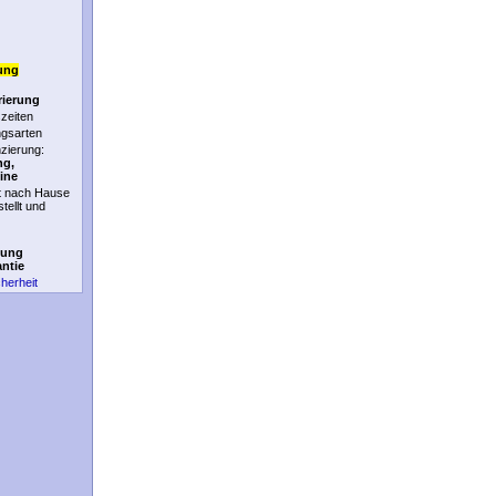
ung
rierung
zeiten
ngsarten
nzierung:
ng,
ine
t nach Hause
stellt und
tung
antie
cherheit