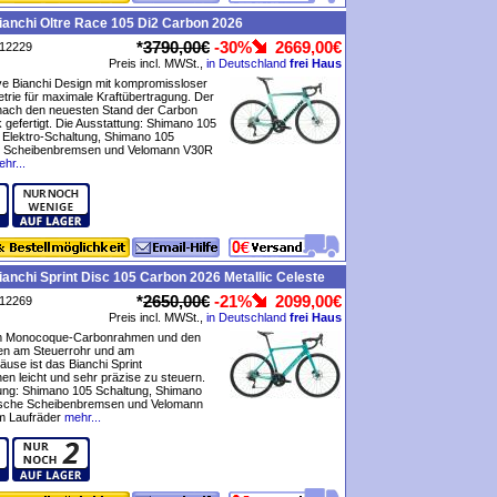
anchi Oltre Race 105 Di2 Carbon 2026
*
3790,00€
-30%
2669,00€
P12229
Preis incl. MWSt.,
in Deutschland
frei Haus
ve Bianchi Design mit kompromissloser
rie für maximale Kraftübertragung. Der
nach den neuesten Stand der Carbon
 gefertigt. Die Ausstattung: Shimano 105
 Elektro-Schaltung, Shimano 105
e Scheibenbremsen und Velomann V30R
hr...
anchi Sprint Disc 105 Carbon 2026 Metallic Celeste
*
2650,00€
-21%
2099,00€
P12269
Preis incl. MWSt.,
in Deutschland
frei Haus
m Monocoque-Carbonrahmen und den
en am Steuerrohr und am
äuse ist das Bianchi Sprint
n leicht und sehr präzise zu steuern.
tung: Shimano 105 Schaltung, Shimano
ische Scheibenbremsen und Velomann
 Laufräder
mehr...