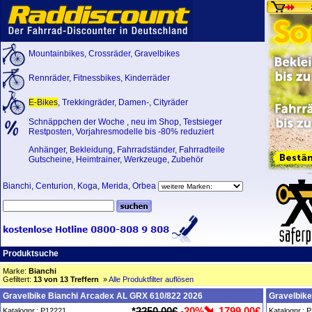
Mountainbikes
,
Crossräder
,
Gravelbikes
Rennräder
,
Fitnessbikes
,
Kinderräder
E-Bikes
,
Trekkingräder
,
Damen-
,
Cityräder
Schnäppchen der Woche
,
neu im Shop
,
Testsieger
Restposten, Vorjahresmodelle bis -80% reduziert
Anhänger
,
Bekleidung
,
Fahrradständer
,
Fahrradteile
Gutscheine
,
Heimtrainer
,
Werkzeuge
,
Zubehör
Bianchi
,
Centurion
,
Koga
,
Merida
,
Orbea
Produktsuche
Marke:
Bianchi
Gefiltert:
13 von 13 Treffern
»
Alle Produktfilter auflösen
Gravelbike Bianchi Arcadex AL GRX 610/822 2026
Gravelbik
*
2250,00€
-20%
1799,00€
Katalognr.: P12221
Katalognr.: 