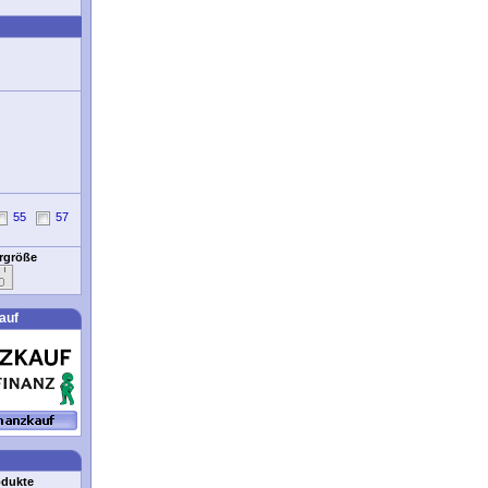
55
57
ergröße
auf
odukte