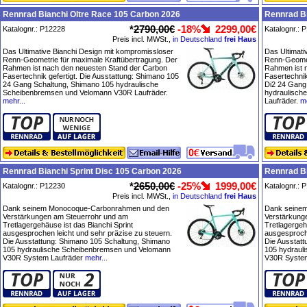
Rennrad Bianchi Oltre Race 105 Carbon 2026
Rennrad Bi
*
2790,00€
-18%
2299,00€
Katalognr.: P12228
Katalognr.: 
Preis incl. MWSt.,
in Deutschland
frei Haus
Das Ultimative Bianchi Design mit kompromissloser
Das Ultimati
Renn-Geometrie für maximale Kraftübertragung. Der
Renn-Geomet
Rahmen ist nach den neuesten Stand der Carbon
Rahmen ist 
Fasertechnik gefertigt. Die Ausstattung: Shimano 105
Fasertechnik
24 Gang Schaltung, Shimano 105 hydraulische
Di2 24 Gang
Scheibenbremsen und Velomann V30R Laufräder.
hydraulisch
mehr...
Laufräder.
me
Rennrad Bianchi Sprint Disc 105 Carbon 2026
Rennrad Bi
*
2650,00€
-25%
1999,00€
Katalognr.: P12230
Katalognr.: 
Preis incl. MWSt.,
in Deutschland
frei Haus
Dank seinem Monocoque-Carbonrahmen und den
Dank seine
Verstärkungen am Steuerrohr und am
Verstärkung
Tretlagergehäuse ist das Bianchi Sprint
Tretlagergeh
ausgesprochen leicht und sehr präzise zu steuern.
ausgesproche
Die Ausstattung: Shimano 105 Schaltung, Shimano
Die Ausstat
105 hydraulische Scheibenbremsen und Velomann
105 hydraul
V30R System Laufräder
mehr...
V30R System