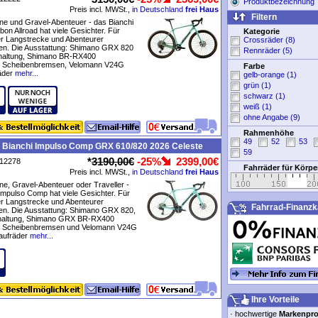
Produktbezeichnung
Preis incl. MWSt.,
in Deutschland
frei Haus
Filtern
e und Gravel-Abenteuer - das Bianchi
on Allroad hat viele Gesichter. Für
Kategorie
er Langstrecke und Abenteurer
Crossräder (8)
en. Die Ausstattung: Shimano GRX 820
Rennräder (5)
altung, Shimano BR-RX400
e Scheibenbremsen, Velomann V24G
Farbe
äder
mehr...
gelb-orange (1)
grün (1)
schwarz (1)
weiß (1)
ohne Angabe (9)
Rahmenhöhe
49
52
53
e Bianchi Impulso Comp GRX 610/820 2026 Celeste
59
*
3190,00€
-25%
2399,00€
P12278
Fahrräder für Körp
Preis incl. MWSt.,
in Deutschland
frei Haus
e, Gravel-Abenteuer oder Traveller -
Impulso Comp hat viele Gesichter. Für
er Langstrecke und Abenteurer
Fahrrad-Finanzk
en. Die Ausstattung: Shimano GRX 820,
haltung, Shimano GRX BR-RX400
e Scheibenbremsen und Velomann V24G
aufräder
mehr...
Ihre Vorteile
·
hochwertige
Markenpr