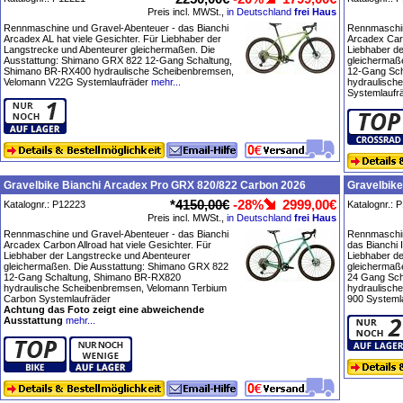
Preis incl. MWSt.,
in Deutschland
frei Haus
Rennmaschine und Gravel-Abenteuer - das Bianchi
Rennmaschin
Arcadex AL hat viele Gesichter. Für Liebhaber der
Arcadex Carb
Langstrecke und Abenteurer gleichermaßen. Die
Liebhaber d
Ausstattung: Shimano GRX 822 12-Gang Schaltung,
gleichermaß
Shimano BR-RX400 hydraulische Scheibenbremsen,
12-Gang Sch
Velomann V22G Systemlaufräder
mehr...
hydraulisch
Systemlaufr
Gravelbike Bianchi Arcadex Pro GRX 820/822 Carbon 2026
Gravelbik
*
4150,00€
-28%
2999,00€
Katalognr.: P12223
Katalognr.: 
Preis incl. MWSt.,
in Deutschland
frei Haus
Rennmaschine und Gravel-Abenteuer - das Bianchi
Rennmaschin
Arcadex Carbon Allroad hat viele Gesichter. Für
das Bianchi 
Liebhaber der Langstrecke und Abenteurer
Liebhaber d
gleichermaßen. Die Ausstattung: Shimano GRX 822
gleichermaß
12-Gang Schaltung, Shimano BR-RX820
24 Gang Sc
hydraulische Scheibenbremsen, Velomann Terbium
hydraulisch
Carbon Systemlaufräder
900 Systeml
Achtung das Foto zeigt eine abweichende
Ausstattung
mehr...