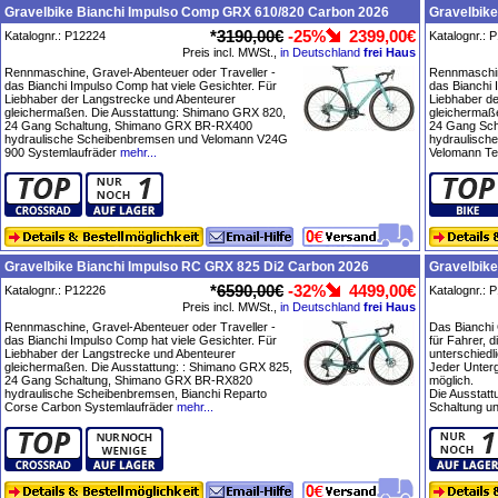
Gravelbike Bianchi Impulso Comp GRX 610/820 Carbon 2026
Gravelbike
*
3190,00€
-25%
2399,00€
Katalognr.: P12224
Katalognr.: 
Preis incl. MWSt.,
in Deutschland
frei Haus
Rennmaschine, Gravel-Abenteuer oder Traveller -
Rennmaschin
das Bianchi Impulso Comp hat viele Gesichter. Für
das Bianchi 
Liebhaber der Langstrecke und Abenteurer
Liebhaber d
gleichermaßen. Die Ausstattung: Shimano GRX 820,
gleichermaß
24 Gang Schaltung, Shimano GRX BR-RX400
24 Gang Sc
hydraulische Scheibenbremsen und Velomann V24G
hydraulisch
900 Systemlaufräder
mehr...
Velomann Te
Gravelbike Bianchi Impulso RC GRX 825 Di2 Carbon 2026
Gravelbike
*
6590,00€
-32%
4499,00€
Katalognr.: P12226
Katalognr.: 
Preis incl. MWSt.,
in Deutschland
frei Haus
Rennmaschine, Gravel-Abenteuer oder Traveller -
Das Bianchi 
das Bianchi Impulso Comp hat viele Gesichter. Für
für Fahrer, d
Liebhaber der Langstrecke und Abenteurer
unterschiedl
gleichermaßen. Die Ausstattung: : Shimano GRX 825,
Jeder Unterg
24 Gang Schaltung, Shimano GRX BR-RX820
möglich.
hydraulische Scheibenbremsen, Bianchi Reparto
Die Ausstat
Corse Carbon Systemlaufräder
mehr...
Schaltung un