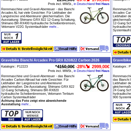
Preis incl. MWSt.,
in Deutschland
frei Haus
Rennmaschine und Gravel-Abenteuer - das Bianchi
Rennmaschin
Arcadex AL hat viele Gesichter. Für Liebhaber der
Arcadex Carb
Langstrecke und Abenteurer gleichermaßen. Die
Liebhaber d
Ausstattung: Shimano GRX 822 12-Gang Schaltung,
gleichermaß
Shimano BR-RX400 hydraulische Scheibenbremsen,
12-Gang Sch
Velomann V22G Systemlaufräder
mehr...
hydraulisch
Systemlaufr
Gravelbike Bianchi Arcadex Pro GRX 820/822 Carbon 2026
Gravelbik
*
4150,00€
-28%
2999,00€
Katalognr.: P12223
Katalognr.: 
Preis incl. MWSt.,
in Deutschland
frei Haus
Rennmaschine und Gravel-Abenteuer - das Bianchi
Rennmaschin
Arcadex Carbon Allroad hat viele Gesichter. Für
das Bianchi 
Liebhaber der Langstrecke und Abenteurer
Liebhaber d
gleichermaßen. Die Ausstattung: Shimano GRX 822
gleichermaß
12-Gang Schaltung, Shimano BR-RX820
24 Gang Sc
hydraulische Scheibenbremsen, Velomann Terbium
hydraulisch
Carbon Systemlaufräder
900 Systeml
Achtung das Foto zeigt eine abweichende
Ausstattung
mehr...