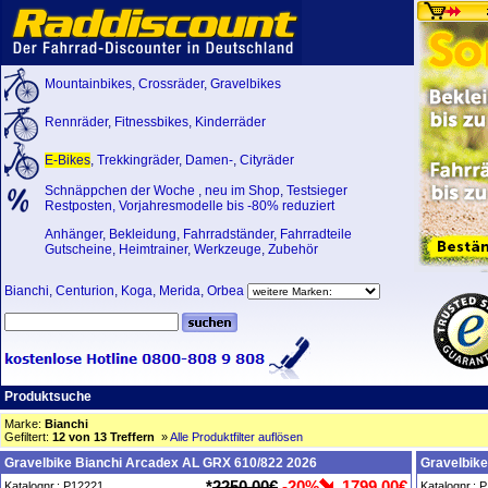
Mountainbikes
,
Crossräder
,
Gravelbikes
Rennräder
,
Fitnessbikes
,
Kinderräder
E-Bikes
,
Trekkingräder
,
Damen-
,
Cityräder
Schnäppchen der Woche
,
neu im Shop
,
Testsieger
Restposten, Vorjahresmodelle bis -80% reduziert
Anhänger
,
Bekleidung
,
Fahrradständer
,
Fahrradteile
Gutscheine
,
Heimtrainer
,
Werkzeuge
,
Zubehör
Bianchi
,
Centurion
,
Koga
,
Merida
,
Orbea
Produktsuche
Marke:
Bianchi
Gefiltert:
12 von 13 Treffern
»
Alle Produktfilter auflösen
Gravelbike Bianchi Arcadex AL GRX 610/822 2026
Gravelbik
*
2250,00€
-20%
1799,00€
Katalognr.: P12221
Katalognr.: 