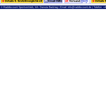
© Raddiscount Sportvertrieb, Inh. Danuta Badziag | Email:
info@raddiscount.de
| Telefon: +