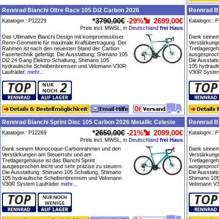
Rennrad Bianchi Oltre Race 105 Di2 Carbon 2026
Rennrad Bi
*
3790,00€
-29%
2699,00€
Katalognr.: P12229
Katalognr.: 
Preis incl. MWSt.,
in Deutschland
frei Haus
Das Ultimative Bianchi Design mit kompromissloser
Dank seine
Renn-Geometrie für maximale Kraftübertragung. Der
Verstärkung
Rahmen ist nach den neuesten Stand der Carbon
Tretlagergeh
Fasertechnik gefertigt. Die Ausstattung: Shimano 105
ausgesproche
Di2 24 Gang Elektro-Schaltung, Shimano 105
Die Ausstat
hydraulische Scheibenbremsen und Velomann V30R
105 hydraul
Laufräder.
mehr...
V30R System
Rennrad Bianchi Sprint Disc 105 Carbon 2026 Metallic Celeste
Rennrad Bi
*
2650,00€
-21%
2099,00€
Katalognr.: P12269
Katalognr.: 
Preis incl. MWSt.,
in Deutschland
frei Haus
Dank seinem Monocoque-Carbonrahmen und den
Dank seine
Verstärkungen am Steuerrohr und am
Verstärkung
Tretlagergehäuse ist das Bianchi Sprint
Tretlagergeh
ausgesprochen leicht und sehr präzise zu steuern.
ausgesproche
Die Ausstattung: Shimano 105 Schaltung, Shimano
Die Ausstatt
105 hydraulische Scheibenbremsen und Velomann
Shimano 105
V30R System Laufräder
mehr...
Velomann V3