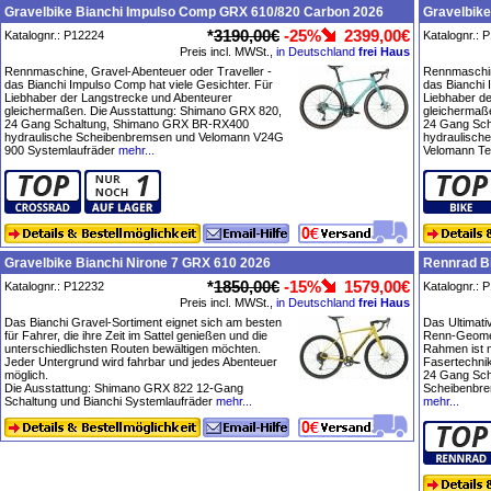
Gravelbike Bianchi Impulso Comp GRX 610/820 Carbon 2026
Gravelbike
*
3190,00€
-25%
2399,00€
Katalognr.: P12224
Katalognr.: 
Preis incl. MWSt.,
in Deutschland
frei Haus
Rennmaschine, Gravel-Abenteuer oder Traveller -
Rennmaschin
das Bianchi Impulso Comp hat viele Gesichter. Für
das Bianchi 
Liebhaber der Langstrecke und Abenteurer
Liebhaber d
gleichermaßen. Die Ausstattung: Shimano GRX 820,
gleichermaß
24 Gang Schaltung, Shimano GRX BR-RX400
24 Gang Sc
hydraulische Scheibenbremsen und Velomann V24G
hydraulisch
900 Systemlaufräder
mehr...
Velomann Te
Gravelbike Bianchi Nirone 7 GRX 610 2026
Rennrad Bi
*
1850,00€
-15%
1579,00€
Katalognr.: P12232
Katalognr.: 
Preis incl. MWSt.,
in Deutschland
frei Haus
Das Bianchi Gravel-Sortiment eignet sich am besten
Das Ultimati
für Fahrer, die ihre Zeit im Sattel genießen und die
Renn-Geomet
unterschiedlichsten Routen bewältigen möchten.
Rahmen ist 
Jeder Untergrund wird fahrbar und jedes Abenteuer
Fasertechnik
möglich.
24 Gang Sch
Die Ausstattung: Shimano GRX 822 12-Gang
Scheibenbre
Schaltung und Bianchi Systemlaufräder
mehr...
mehr...