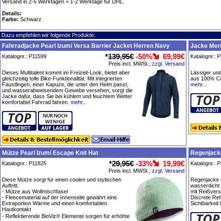
Versand in 2-5 Werktagen + 1-2 Werktage für DHL.
Details:
Farbe:
Schwarz
Dazu empfehlen wir folgende Produkte:
Fahrradjacke Pearl Izumi Versa Barrier Jacket Herren Navy
Jacke Meri
*
139,95€
-50%
69,99€
Katalognr.: P11599
Katalognr.: 
Preis incl. MWSt.,
zzgl. Versand
Dieses Multitalent kommt im Freizeit-Look, bietet aber
Lässiger un
gleichzeitig tolle Bike-Funktionalität. Mit integrierten
aus 100% Co
Fäustlingen, einer Kapuze, die unter den Helm passt,
mehr...
und wasserabweisendem Gewebe versehen, sorgt die
Jacke dafür, dass Sie bei kühlem und feuchtem Wetter
komfortabel Fahrrad fahren.
mehr...
Mütze Pearl Izumi Escape Knit Hat
Regenjacke
*
29,95€
-33%
19,99€
Katalognr.: P11825
Katalognr.: 
Preis incl. MWSt.,
zzgl. Versand
Diese Mütze sorgt für einen coolen und stylischen
Regenjacke m
Auftritt.
wasserdicht
- Mütze aus Wollmischfaser
mit Reißver
- Fleecematerial auf der Innenseite gewährt eine
Discrete Ref
Extraportion Wärme und einen komfortablen
Sichtbarkeit 
Hautkontakt
- Reflektierende BioViz® Elemente sorgen für erhöhte