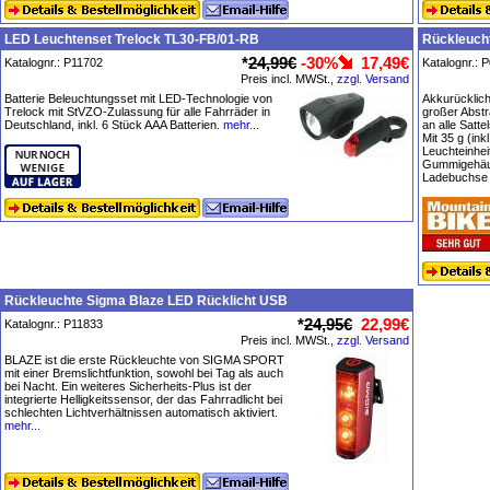
LED Leuchtenset Trelock TL30-FB/01-RB
Rückleucht
*
24,99€
-30%
17,49€
Katalognr.: P11702
Katalognr.: 
Preis incl. MWSt.,
zzgl. Versand
Batterie Beleuchtungsset mit LED-Technologie von
Akkurücklich
Trelock mit StVZO-Zulassung für alle Fahrräder in
großer Abstr
Deutschland, inkl. 6 Stück AAA Batterien.
mehr...
an alle Satt
Mit 35 g (ink
Leuchteinhei
Gummigehäus
Ladebuchse a
Rückleuchte Sigma Blaze LED Rücklicht USB
*
24,95€
22,99€
Katalognr.: P11833
Preis incl. MWSt.,
zzgl. Versand
BLAZE ist die erste Rückleuchte von SIGMA SPORT
mit einer Bremslichtfunktion, sowohl bei Tag als auch
bei Nacht. Ein weiteres Sicherheits-Plus ist der
integrierte Helligkeitssensor, der das Fahrradlicht bei
schlechten Lichtverhältnissen automatisch aktiviert.
mehr...