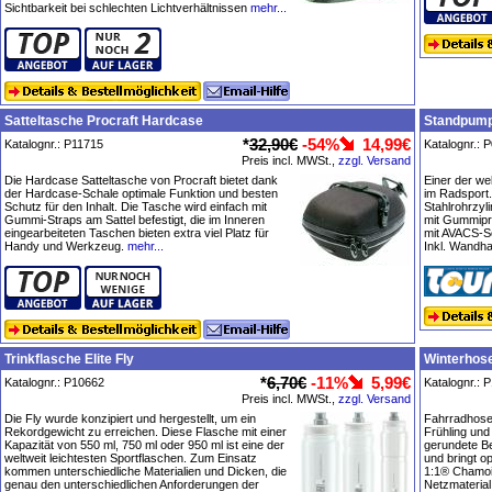
Sichtbarkeit bei schlechten Lichtverhältnissen
mehr...
Satteltasche Procraft Hardcase
Standpum
*
32,90€
-54%
14,99€
Katalognr.: P11715
Katalognr.: 
Preis incl. MWSt.,
zzgl. Versand
Die Hardcase Satteltasche von Procraft bietet dank
Einer der we
der Hardcase-Schale optimale Funktion und besten
im Radsport.
Schutz für den Inhalt. Die Tasche wird einfach mit
Stahlrohrzy
Gummi-Straps am Sattel befestigt, die im Inneren
mit Gummipr
eingearbeiteten Taschen bieten extra viel Platz für
mit AVACS-Sc
Handy und Werkzeug.
mehr...
Inkl. Wandhal
Trinkflasche Elite Fly
Winterhose
*
6,70€
-11%
5,99€
Katalognr.: P10662
Katalognr.: 
Preis incl. MWSt.,
zzgl. Versand
Die Fly wurde konzipiert und hergestellt, um ein
Fahrradhose,
Rekordgewicht zu erreichen. Diese Flasche mit einer
Frühling und 
Kapazität von 550 ml, 750 ml oder 950 ml ist eine der
gerundete B
weltweit leichtesten Sportflaschen. Zum Einsatz
und bringt 
kommen unterschiedliche Materialien und Dicken, die
1:1® Chamois
genau den unterschiedlichen Anforderungen der
Netzmaterial