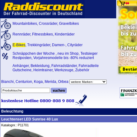
Mountainbikes
,
Crossräder
,
Gravelbikes
Rennräder
,
Fitnessbikes
,
Kinderräder
E-Bikes
,
Trekkingräder
,
Damen-
,
Cityräder
Schnäppchen der Woche
,
neu im Shop
,
Testsieger
Restposten, Vorjahresmodelle bis -80% reduziert
Anhänger
,
Bekleidung
,
Fahrradständer
,
Fahrradteile
Gutscheine
,
Heimtrainer
,
Werkzeuge
,
Zubehör
Bianchi
,
Centurion
,
Koga
,
Merida
,
Orbea
Beleuchtung
Leuchtenset LED Sunrise 40 Lux
Katalognr.: P11701