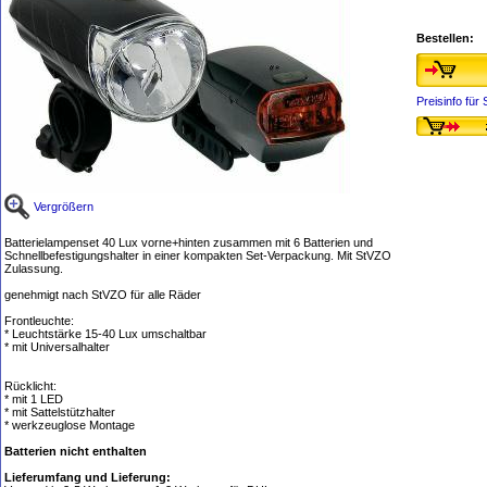
Bestellen:
Preisinfo fü
Vergrößern
Batterielampenset 40 Lux vorne+hinten zusammen mit 6 Batterien und
Schnellbefestigungshalter in einer kompakten Set-Verpackung. Mit StVZO
Zulassung.
genehmigt nach StVZO für alle Räder
Frontleuchte:
* Leuchtstärke 15-40 Lux umschaltbar
* mit Universalhalter
Rücklicht:
* mit 1 LED
* mit Sattelstützhalter
* werkzeuglose Montage
Batterien nicht enthalten
Lieferumfang und Lieferung: