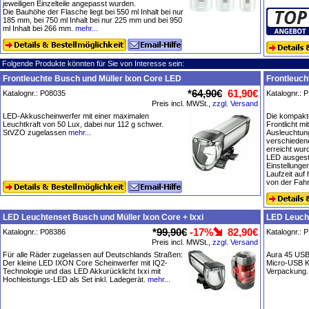
jeweiligen Einzelteile angepasst wurden.
Die Bauhöhe der Flasche liegt bei 550 ml Inhalt bei nur
185 mm, bei 750 ml Inhalt bei nur 225 mm und bei 950
ml Inhalt bei 266 mm.
mehr...
Folgende Produkte könnten für Sie von Interesse sein:
Frontleuchte Busch und Müller Ixon Core LED
Frontleuch
*
64,90€
61,90€
Katalognr.: P08035
Katalognr.: 
Preis incl. MWSt.,
zzgl. Versand
LED-Akkuscheinwerfer mit einer maximalen
Die kompakte
Leuchtkraft von 50 Lux, dabei nur 112 g schwer.
Frontlicht m
StVZO zugelassen
mehr...
Ausleuchtung
verschiedene
erreicht wur
LED ausgestr
Einstellunge
Laufzeit auf 
von der Fahr
LED Leuchtenset Busch und Müller Ixon Core + Ixxi
LED Leucht
*
99,90€
-17%
82,90€
Katalognr.: P08386
Katalognr.: 
Preis incl. MWSt.,
zzgl. Versand
Für alle Räder zugelassen auf Deutschlands Straßen:
Aura 45 USB
Der kleine LED IXON Core Scheinwerfer mit IQ2-
Micro-USB Ka
Technologie und das LED Akkurücklicht Ixxi mit
Verpackung.
Hochleistungs-LED als Set inkl. Ladegerät.
mehr...