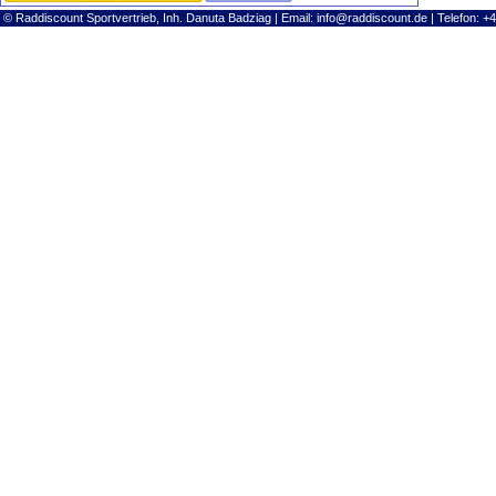
© Raddiscount Sportvertrieb, Inh. Danuta Badziag | Email:
info@raddiscount.de
| Telefon: +