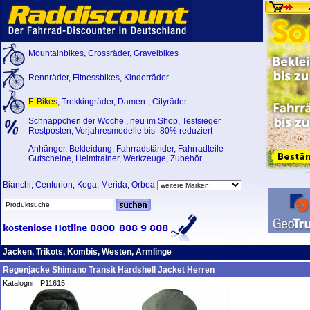
Mountainbikes
,
Crossräder
,
Gravelbikes
Rennräder
,
Fitnessbikes
,
Kinderräder
E-Bikes
,
Trekkingräder
,
Damen-
,
Cityräder
Schnäppchen der Woche
,
neu im Shop
,
Testsieger
Restposten, Vorjahresmodelle bis -80% reduziert
Anhänger
,
Bekleidung
,
Fahrradständer
,
Fahrradteile
Gutscheine
,
Heimtrainer
,
Werkzeuge
,
Zubehör
Bianchi
,
Centurion
,
Koga
,
Merida
,
Orbea
Jacken, Trikots, Kombis, Westen, Armlinge
Regenjacke Shimano Transit Hardshell Jacket Herren
Katalognr.: P11615