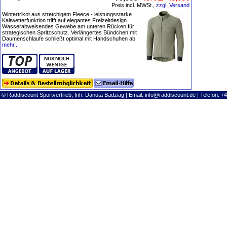
Preis incl. MWSt.,
zzgl. Versand
Wintertrikot aus stretchigem Fleece - leistungsstarke
Kaltwetterfunktion trifft auf elegantes Freizeitdesign.
Wasserabweisendes Gewebe am unteren Rücken für
strategischen Spritzschutz. Verlängertes Bündchen mit
Daumenschlaufe schließt optimal mit Handschuhen ab.
mehr...
© Raddiscount Sportvertrieb, Inh. Danuta Badziag | Email:
info@raddiscount.de
| Telefon: +