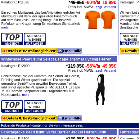
*
49,95€
-60%
19,99€
Katalognr.: P11596
Katalognr.: 
Preis incl. MWSt.,
zzgl. Versand
Ein echtes Multitalent, das bei Aktivitäten jeglicher Art
Wintertrikot
überzeugt und dank der speziellen Passform auch
Kaltwetterfun
auf dem Bike volle Leistung bringt. Ein BioViz®
Verlängertes
Reflektor am Kragen sorgt für maximale Sichtbarkeit.
Handschuhen
mehr...
Brusttasche
Winterhose Pearl Izumi Select Escape Thermal Cycling Herren
*
119,95€
-58%
49,95€
Katalognr.: P12000
Preis incl. MWSt.,
zzgl. Versand
Fahrradhose, die viel Komfort und Schutz im Herbst,
Frühling und Winter gewährleistet. Die speziell
gerundete Beinöffnung gewährt Bewegungsfreiheit
und bringt optische Pluspunkte. Mit SELECT Escape
1:1® Chamois Sitzpolster und Trägeroberteil aus
Netzmaterial.
mehr...
Folgende Produkte könnten für Sie von Interesse sein:
Fahrradjacke Pearl Izumi Versa Barrier Jacket Herren Grün
Fahrradjac
*
139,95€
-50%
69,99€
Katalognr.: P11600
Katalognr.: 