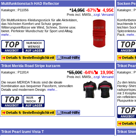
Multifunktionstuch HAD Reflector
Socken Pea
*
14,95€
-67%
4,95€
Katalognr.: P11056
Katalognr.: 
Preis incl. MWSt.,
zzgl. Versand
Ein Multifunktions-Kleidungsstück für alle Aktivitäten,
Komfortbeton
das höchsten Komfort und Schutz gegen
leuchtende 
Witterungseinflüsse wie Wind, Schnee, Sonne usw.
leichten Soc
bietet. Perfekter Mundschutz für Sport und Alltag.
Spitzenleist
mehr...
Pack.
mehr..
Trikot Merida Road Stripe kurzarm
Trikot Pea
*
55,00€
-64%
19,99€
Katalognr.: P11814
Katalognr.: 
Preis incl. MWSt.,
zzgl. Versand
Die neuen MERIDA Trikots sind die ideale
Zu den leist
Kombination aus bequemer Passform, sinnvollen
Henley-Shirt
Details und modernem Design.
mehr...
radsportspez
mit 3 Knöpfe
ein reflekti
Pluspunkte i
Trikot Pearl Izumi Vista T
Trikot Shi