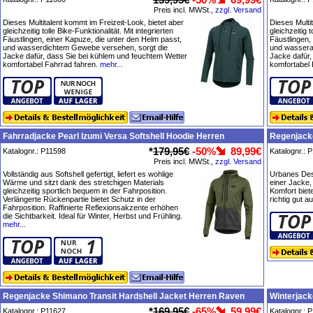
Preis incl. MWSt.,
zzgl. Versand
Dieses Multitalent kommt im Freizeit-Look, bietet aber
Dieses Multi
gleichzeitig tolle Bike-Funktionalität. Mit integrierten
gleichzeitig t
Fäustlingen, einer Kapuze, die unter den Helm passt,
Fäustlingen,
und wasserdichtem Gewebe versehen, sorgt die
und wassera
Jacke dafür, dass Sie bei kühlem und feuchtem Wetter
Jacke dafür,
komfortabel Fahrrad fahren.
mehr...
komfortabel 
Fahrradjacke Pearl Izumi Versa Softshell Hoodie Herren
Regenjacke
*
179,95€
-50%
89,99€
Katalognr.: P11598
Katalognr.: 
Preis incl. MWSt.,
zzgl. Versand
Vollständig aus Softshell gefertigt, liefert es wohlige
Urbanes Des
Wärme und sitzt dank des stretchigen Materials
einer Jacke,
gleichzeitig sportlich bequem in der Fahrposition.
Komfort biet
Verlängerte Rückenpartie bietet Schutz in der
richtig gut a
Fahrposition. Raffinierte Reflexionsakzente erhöhen
die Sichtbarkeit. Ideal für Winter, Herbst und Frühling.
mehr...
Regenjacke Shimano Transit Hardshell Jacket Herren Raven
Winterjack
*
169,95€
-65%
59,99€
Katalognr.: P11627
Katalognr.: 