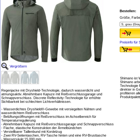
Bestellen:
Größe, Farb
Preisinfo fü
Vergrößern
Shimano ist 
Shimano arbe
Technologie 
direkter in 
Regenjacke mit Dryshield-Technologie, dadurch wasserdicht und
profitieren 
atmungsaktiv. Abnehmbare Kapuze mit Reißverschlussgarage und
Produktpalet
Schnappverschluss. Discrete Reflectivity-Technologie für erhöhte
Sichtbarkeit bei schlechten Lichtverhältnissen.
- Wasserdichtes Dryshield®-Gewebe mit versiegelten Nähten und
wasserdichtem Reißverschluss
- Belüftungsöffnungen mit Reißverschluss im Achselbereich für
Temperaturregulierung
- Abnehmbare Kapuze mit Reißverschlussgarage und Schnappverschluss
- Flache, elastische Konstruktion der Ärmelbündchen
- Verstellbarer Taillenbund mit Kordelzug
- Zwei RV-Seitentaschen, RV-Tasche hinten und eine RV-Brusttasche
- Wassersäule:15.000 mm