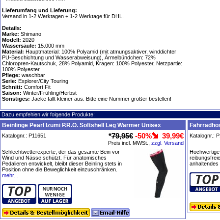
Lieferumfang und Lieferung:
Versand in 1-2 Werktagen + 1-2 Werktage für DHL.
Details:
Marke:
Shimano
Modell:
2020
Wassersäule:
15.000 mm
Material:
Hauptmaterial: 100% Polyamid (mit atmungsaktiver, winddichter
PU-Beschichtung und Wasserabweisung), Ärmelbündchen: 72%
Chloropren-Kautschuk, 28% Polyamid, Kragen: 100% Polyester, Netzpartie:
100% Polyester
Pflege:
waschbar
Serie:
Explorer/City Touring
Schnitt:
Comfort Fit
Saison:
Winter/Frühling/Herbst
Sonstiges:
Jacke fällt kleiner aus. Bitte eine Nummer größer bestellen!
Dazu empfehlen wir folgende Produkte:
Beinlinge Pearl Izumi P.R.O. Softshell Leg Warmer Unisex
Fahrradhos
*
79,95€
-50%
39,99€
Katalognr.: P11651
Katalognr.: 
Preis incl. MWSt.,
zzgl. Versand
Schlechtwetterexperte, der das gesamte Bein vor
Hochwertige 
Wind und Nässe schützt. Für anatomisches
reibungsfrei
Pedalieren entwickelt, bleibt dieser Beinling stets in
anhaltendes
Position ohne die Beweglichkeit einzuschränken.
mehr...