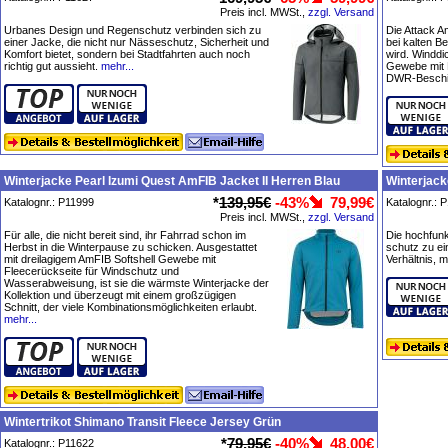
Preis incl. MWSt.,
zzgl. Versand
Urbanes Design und Regenschutz verbinden sich zu
Die Attack A
einer Jacke, die nicht nur Nässeschutz, Sicherheit und
bei kalten 
Komfort bietet, sondern bei Stadtfahrten auch noch
wird. Windd
richtig gut aussieht.
mehr...
Gewebe mit F
DWR-Beschic
Winterjacke Pearl Izumi Quest AmFIB Jacket II Herren Blau
Winterjac
*
139,95€
-43%
79,99€
Katalognr.: P11999
Katalognr.: 
Preis incl. MWSt.,
zzgl. Versand
Für alle, die nicht bereit sind, ihr Fahrrad schon im
Die hochfunk
Herbst in die Winterpause zu schicken. Ausgestattet
schutz zu e
mit dreilagigem AmFIB Softshell Gewebe mit
Verhältnis, m
Fleecerückseite für Windschutz und
Wasserabweisung, ist sie die wärmste Winterjacke der
Kollektion und überzeugt mit einem großzügigen
Schnitt, der viele Kombinationsmöglichkeiten erlaubt.
mehr...
Wintertrikot Shimano Transit Fleece Jersey Grün
*
79,95€
-40%
48,00€
Katalognr.: P11622