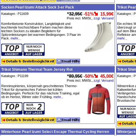
Socken Pearl Izumi Attack Sock 3-er Pack
Trikot Pear
*
32,95€
-51%
15,99€
Katalognr.: P11609
Katalognr.: 
Preis incl. MWSt.,
zzgl. Versand
Komfortbetonte Konstruktion, Langlebigkeit und
Ein echtes Mu
leuchtende hochsichtbare Farben machen diese
überzeugt u
leichten Socken zu idealen Begleitern für
auf dem Bike 
Spitzenleistungen bei warmen Bedingungen. 3 Paar im
Reflektor am
Pack.
mehr...
mehr...
Trikot Shimano Thermal Team Jersey Rot
Trikot Shi
*
89,95€
-50%
45,00€
Katalognr.: P11199
Katalognr.: 
Preis incl. MWSt.,
zzgl. Versand
Renninspiriertes, körpernah geschnittenes Thermo-
Wintertrikot
Trikot für dynamisches Fahren bei kühlen
Kaltwetterfun
Bedingungen. Perfeckt für das nächste Training, egal
Verlängertes
ob im Herbst, Winter oder Frühling.
mehr...
Handschuhen
Brusttasche
Winterhose Pearl Izumi Select Escape Thermal Cycling Herren
Winterjac