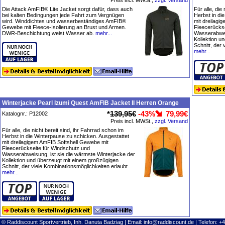
Preis incl. MWSt.,
zzgl. Versand
Die Attack AmFIB® Lite Jacket sorgt dafür, dass auch
Für alle, die
bei kalten Bedingungen jede Fahrt zum Vergnügen
Herbst in di
wird. Winddichtes und wasserbeständiges AmFIB®
mit dreilagi
Gewebe mit Fleece-Isolierung an Brust und Armen.
Fleecerückse
DWR-Beschichtung weist Wasser ab.
mehr...
Wasserabweis
Kollektion u
Schnitt, der
mehr...
Winterjacke Pearl Izumi Quest AmFIB Jacket II Herren Orange
*
139,95€
-43%
79,99€
Katalognr.: P12002
Preis incl. MWSt.,
zzgl. Versand
Für alle, die nicht bereit sind, ihr Fahrrad schon im
Herbst in die Winterpause zu schicken. Ausgestattet
mit dreilagigem AmFIB Softshell Gewebe mit
Fleecerückseite für Windschutz und
Wasserabweisung, ist sie die wärmste Winterjacke der
Kollektion und überzeugt mit einem großzügigen
Schnitt, der viele Kombinationsmöglichkeiten erlaubt.
mehr...
© Raddiscount Sportvertrieb, Inh. Danuta Badziag | Email:
info@raddiscount.de
| Telefon: +