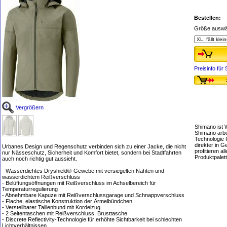
Bestellen:
Größe auswä
Preisinfo fü
Vergrößern
Shimano ist 
Shimano arbe
Technologie 
direkter in 
Urbanes Design und Regenschutz verbinden sich zu einer Jacke, die nicht
profitieren 
nur Nässeschutz, Sicherheit und Komfort bietet, sondern bei Stadtfahrten
Produktpalet
auch noch richtig gut aussieht.
- Wasserdichtes Dryshield®-Gewebe mit versiegelten Nähten und
wasserdichtem Reißverschluss
- Belüftungsöffnungen mit Reißverschluss im Achselbereich für
Temperaturregulierung
- Abnehmbare Kapuze mit Reißverschlussgarage und Schnappverschluss
- Flache, elastische Konstruktion der Ärmelbündchen
- Verstellbarer Taillenbund mit Kordelzug
- 2 Seitentaschen mit Reißverschluss, Brusttasche
- Discrete Reflectivity-Technologie für erhöhte Sichtbarkeit bei schlechten
Lichtverhältnissen