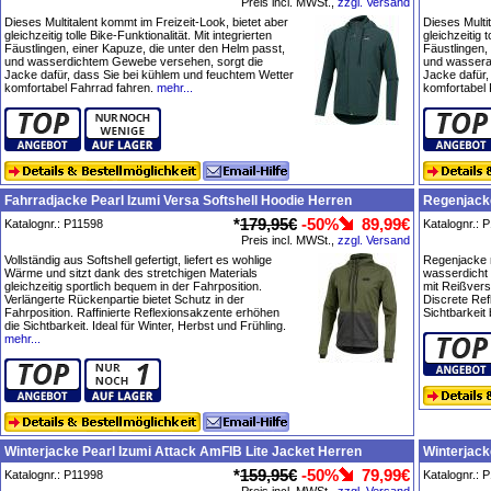
Preis incl. MWSt.,
zzgl. Versand
Dieses Multitalent kommt im Freizeit-Look, bietet aber
Dieses Multi
gleichzeitig tolle Bike-Funktionalität. Mit integrierten
gleichzeitig t
Fäustlingen, einer Kapuze, die unter den Helm passt,
Fäustlingen,
und wasserdichtem Gewebe versehen, sorgt die
und wassera
Jacke dafür, dass Sie bei kühlem und feuchtem Wetter
Jacke dafür,
komfortabel Fahrrad fahren.
mehr...
komfortabel 
Fahrradjacke Pearl Izumi Versa Softshell Hoodie Herren
Regenjacke
*
179,95€
-50%
89,99€
Katalognr.: P11598
Katalognr.: 
Preis incl. MWSt.,
zzgl. Versand
Vollständig aus Softshell gefertigt, liefert es wohlige
Regenjacke m
Wärme und sitzt dank des stretchigen Materials
wasserdicht
gleichzeitig sportlich bequem in der Fahrposition.
mit Reißver
Verlängerte Rückenpartie bietet Schutz in der
Discrete Ref
Fahrposition. Raffinierte Reflexionsakzente erhöhen
Sichtbarkeit 
die Sichtbarkeit. Ideal für Winter, Herbst und Frühling.
mehr...
Winterjacke Pearl Izumi Attack AmFIB Lite Jacket Herren
Winterjack
*
159,95€
-50%
79,99€
Katalognr.: P11998
Katalognr.: 