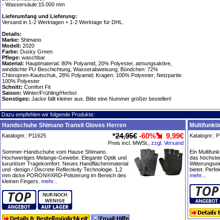
- Wassersäule:15.000 mm
Lieferumfang und Lieferung:
Versand in 1-2 Werktagen + 1-2 Werktage für DHL.
Details:
Marke:
Shimano
Modell:
2020
Farbe:
Dusky Green
Pflege:
waschbar
Material:
Hauptmaterial: 80% Polyamid, 20% Polyester, atmungsaktive,
winddichte PU-Beschichtung, Wasserabweisung; Bündchen: 72%
Chloropren-Kautschuk, 28% Polyamid; Kragen: 100% Polyester; Netzpartie:
100% Polyester
Schnitt:
Comfort Fit
Saison:
Winter/Frühling/Herbst
Sonstiges:
Jacke fällt kleiner aus. Bitte eine Nummer größer bestellen!
Dazu empfehlen wir folgende Produkte:
Handschuhe Shimano Transit Gloves Herren
Multifunkt
*
24,95€
-60%
9,99€
Katalognr.: P11625
Katalognr.: 
Preis incl. MWSt.,
zzgl. Versand
Sommer-Handschuhe vom Hause Shimano.
Ein Multifunk
Hochwertiges Melange-Gewebe. Elegante Optik und
das höchste
luxuriöser Tragekomfort. Neues Handflächenmaterial
Witterungsei
und -design / Discrete Reflectivity Technologie. 1,2
bietet. Perfe
mm dicke PORON®XRD-Polsterung im Bereich des
mehr...
kleinen Fingers.
mehr...