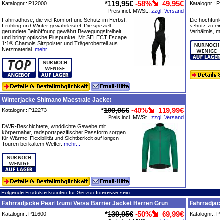
*
119,95€
-58%
49,95€
Katalognr.: P12000
Katalognr.: 
Preis incl. MWSt.,
zzgl. Versand
Fahrradhose, die viel Komfort und Schutz im Herbst,
Die hochfunk
Frühling und Winter gewährleistet. Die speziell
schutz zu e
gerundete Beinöffnung gewährt Bewegungsfreiheit
Verhältnis, m
und bringt optische Pluspunkte. Mit SELECT Escape
1:1® Chamois Sitzpolster und Trägeroberteil aus
Netzmaterial.
mehr...
Winterjacke Shimano Maestrale Jacket
*
199,95€
-40%
119,99€
Katalognr.: P12273
Preis incl. MWSt.,
zzgl. Versand
DWR-Beschichtete, winddichte Gewebe mit
körpernaher, radsportspezifischer Passform sorgen
für Wärme, Flexibilität und Sichtbarkeit auf langen
Touren bei kaltem Wetter.
mehr...
Folgende Produkte könnten für Sie von Interesse sein:
Fahrradjacke Pearl Izumi Versa Barrier Jacket Herren Grün
Fahrradjac
*
139,95€
-50%
69,99€
Katalognr.: P11600
Katalognr.: 