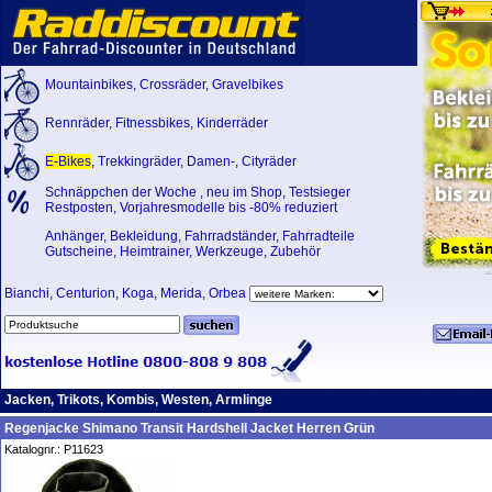
Mountainbikes
,
Crossräder
,
Gravelbikes
Rennräder
,
Fitnessbikes
,
Kinderräder
E-Bikes
,
Trekkingräder
,
Damen-
,
Cityräder
Schnäppchen der Woche
,
neu im Shop
,
Testsieger
Restposten, Vorjahresmodelle bis -80% reduziert
Anhänger
,
Bekleidung
,
Fahrradständer
,
Fahrradteile
Gutscheine
,
Heimtrainer
,
Werkzeuge
,
Zubehör
Bianchi
,
Centurion
,
Koga
,
Merida
,
Orbea
Jacken, Trikots, Kombis, Westen, Armlinge
Regenjacke Shimano Transit Hardshell Jacket Herren Grün
Katalognr.: P11623