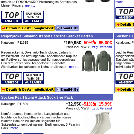
mm dicke PORON®XRD-Polsterung im Bereich des
mehr...
kleinen Fingers.
mehr...
Regenjacke Shimano Transit Hardshell Jacket Herren
Socken F L
*
169,95€
-50%
85,00€
Katalognr.: P11615
Katalognr.: 
Preis incl. MWSt.,
zzgl. Versand
Regenjacke mit Dryshield-Technologie, dadurch
Leichte Ren
wasserdicht und atmungsaktiv. Abnehmbare Kapuze
ausgezeichne
mit Reißverschlussgarage und Schnappverschluss.
Elastikeinsät
Discrete Reflectivity-Technologie für erhöhte
angenehm tr
Sichtbarkeit bei schlechten Lichtverhältnissen.
mehr...
individuelle
Socken Pearl Izumi Attack Sock 3-er Pack
*
32,95€
-51%
15,99€
Katalognr.: P11609
Preis incl. MWSt.,
zzgl. Versand
Komfortbetonte Konstruktion, Langlebigkeit und
leuchtende hochsichtbare Farben machen diese
leichten Socken zu idealen Begleitern für
Spitzenleistungen bei warmen Bedingungen. 3 Paar im
Pack.
mehr...