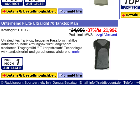
Unterhemd F Lite Ultralight 70 Tanktop Man
*
34,95€
-37%
21,99€
Katalognr.: P11058
Preis incl. MWSt.,
zzgl. Versand
Ultraleichtes Tanktop, bequeme Passform, nahtlos,
antistatisch, hohe Atmungsaktivität, angenehm
trockenes Tragegefühl. " F keepsfresch" Technologie
wirkt antibakteriell und geruchsneutralisierend.
mehr...
© Raddiscount Sportvertrieb, Inh. Danuta Badziag | Email:
info@raddiscount.de
| Telefon: +