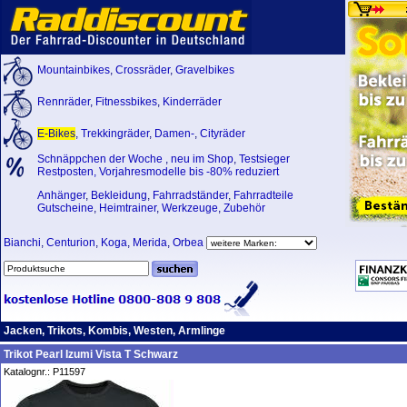
Mountainbikes
,
Crossräder
,
Gravelbikes
Rennräder
,
Fitnessbikes
,
Kinderräder
E-Bikes
,
Trekkingräder
,
Damen-
,
Cityräder
Schnäppchen der Woche
,
neu im Shop
,
Testsieger
Restposten, Vorjahresmodelle bis -80% reduziert
Anhänger
,
Bekleidung
,
Fahrradständer
,
Fahrradteile
Gutscheine
,
Heimtrainer
,
Werkzeuge
,
Zubehör
Bianchi
,
Centurion
,
Koga
,
Merida
,
Orbea
Jacken, Trikots, Kombis, Westen, Armlinge
Trikot Pearl Izumi Vista T Schwarz
Katalognr.: P11597