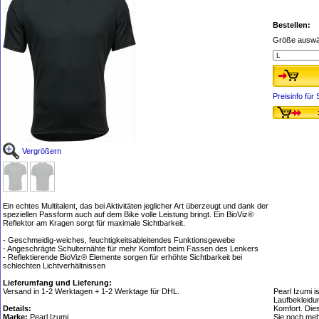
Bestellen:
Größe auswä
Preisinfo fü
Vergrößern
Ein echtes Multitalent, das bei Aktivitäten jeglicher Art überzeugt und dank der
speziellen Passform auch auf dem Bike volle Leistung bringt. Ein BioViz®
Reflektor am Kragen sorgt für maximale Sichtbarkeit.
- Geschmeidig-weiches, feuchtigkeitsableitendes Funktionsgewebe
- Angeschrägte Schulternähte für mehr Komfort beim Fassen des Lenkers
- Reflektierende BioViz® Elemente sorgen für erhöhte Sichtbarkeit bei
schlechten Lichtverhältnissen
Lieferumfang und Lieferung:
Versand in 1-2 Werktagen + 1-2 Werktage für DHL.
Pearl Izumi i
Laufbekleidu
Details:
Komfort. Dies
Marke:
Pearl Izumi
Sie noch me