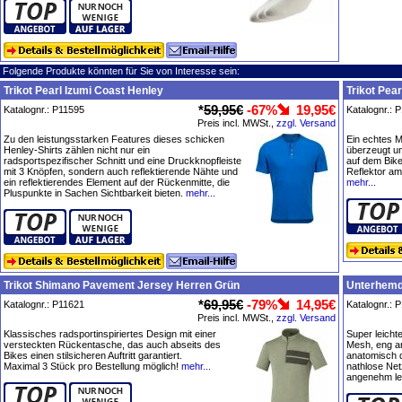
Folgende Produkte könnten für Sie von Interesse sein:
Trikot Pearl Izumi Coast Henley
Trikot Pear
*
59,95€
-67%
19,95€
Katalognr.: P11595
Katalognr.: 
Preis incl. MWSt.,
zzgl. Versand
Zu den leistungsstarken Features dieses schicken
Ein echtes Mu
Henley-Shirts zählen nicht nur ein
überzeugt u
radsportspezifischer Schnitt und eine Druckknopfleiste
auf dem Bike 
mit 3 Knöpfen, sondern auch reflektierende Nähte und
Reflektor am
ein reflektierendes Element auf der Rückenmitte, die
mehr...
Pluspunkte in Sachen Sichtbarkeit bieten.
mehr...
Trikot Shimano Pavement Jersey Herren Grün
Unterhemd 
*
69,95€
-79%
14,95€
Katalognr.: P11621
Katalognr.: 
Preis incl. MWSt.,
zzgl. Versand
Klassisches radsportinspiriertes Design mit einer
Super leicht
versteckten Rückentasche, das auch abseits des
Mesh, eng a
Bikes einen stilsicheren Auftritt garantiert.
anatomisch 
Maximal 3 Stück pro Bestellung möglich!
mehr...
nathlose Net
angenehm lei