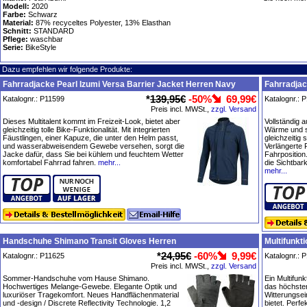
Modell:
2020
Farbe:
Schwarz
Material:
87% recyceltes Polyester, 13% Elasthan
Schnitt:
STANDARD
Pflege:
waschbar
Serie:
BikeStyle
Dazu empfehlen wir folgende Produkte:
Fahrradjacke Pearl Izumi Versa Barrier Jacket Herren Navy
Fahrradjac
*
139,95€
-50%
69,99€
Katalognr.: P11599
Katalognr.: 
Preis incl. MWSt.,
zzgl. Versand
Dieses Multitalent kommt im Freizeit-Look, bietet aber
Vollständig a
gleichzeitig tolle Bike-Funktionalität. Mit integrierten
Wärme und si
Fäustlingen, einer Kapuze, die unter den Helm passt,
gleichzeitig 
und wasserabweisendem Gewebe versehen, sorgt die
Verlängerte 
Jacke dafür, dass Sie bei kühlem und feuchtem Wetter
Fahrposition
komfortabel Fahrrad fahren.
mehr...
die Sichtbark
mehr...
Handschuhe Shimano Transit Gloves Herren
Multifunkt
*
24,95€
-60%
9,99€
Katalognr.: P11625
Katalognr.: 
Preis incl. MWSt.,
zzgl. Versand
Sommer-Handschuhe vom Hause Shimano.
Ein Multifunk
Hochwertiges Melange-Gewebe. Elegante Optik und
das höchste
luxuriöser Tragekomfort. Neues Handflächenmaterial
Witterungsei
und -design / Discrete Reflectivity Technologie. 1,2
bietet. Perfe