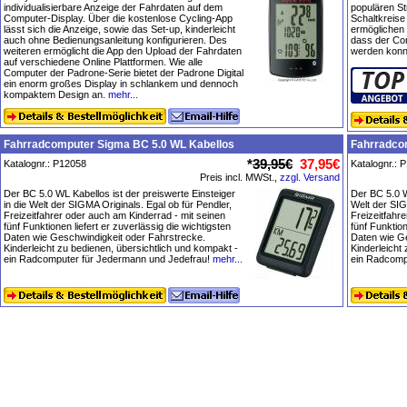
individualisierbare Anzeige der Fahrdaten auf dem
populären St
Computer-Display. Über die kostenlose Cycling-App
Schaltkreise
lässt sich die Anzeige, sowie das Set-up, kinderleicht
ermöglichen 
auch ohne Bedienungsanleitung konfigurieren. Des
dass der Com
weiteren ermöglicht die App den Upload der Fahrdaten
werden konn
auf verschiedene Online Plattformen. Wie alle
Computer der Padrone-Serie bietet der Padrone Digital
ein enorm großes Display in schlankem und dennoch
kompaktem Design an.
mehr...
Fahrradcomputer Sigma BC 5.0 WL Kabellos
Fahrradco
*
39,95€
37,95€
Katalognr.: P12058
Katalognr.: 
Preis incl. MWSt.,
zzgl. Versand
Der BC 5.0 WL Kabellos ist der preiswerte Einsteiger
Der BC 5.0 W
in die Welt der SIGMA Originals. Egal ob für Pendler,
Welt der SIG
Freizeitfahrer oder auch am Kinderrad - mit seinen
Freizeitfahr
fünf Funktionen liefert er zuverlässig die wichtigsten
fünf Funktion
Daten wie Geschwindigkeit oder Fahrstrecke.
Daten wie Ge
Kinderleicht zu bedienen, übersichtlich und kompakt -
Kinderleicht
ein Radcomputer für Jedermann und Jedefrau!
mehr...
ein Radcomp