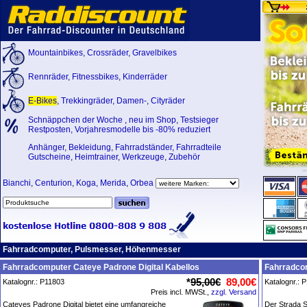
Mountainbikes
,
Crossräder
,
Gravelbikes
Rennräder
,
Fitnessbikes
,
Kinderräder
E-Bikes
,
Trekkingräder
,
Damen-
,
Cityräder
Schnäppchen der Woche
,
neu im Shop
,
Testsieger
Restposten, Vorjahresmodelle bis -80% reduziert
Anhänger
,
Bekleidung
,
Fahrradständer
,
Fahrradteile
Gutscheine
,
Heimtrainer
,
Werkzeuge
,
Zubehör
Bianchi
,
Centurion
,
Koga
,
Merida
,
Orbea
Fahrradcomputer, Pulsmesser, Höhenmesser
Fahrradcomputer Cateye Padrone Digital Kabellos
Fahrradcom
*
95,00€
89,00€
Katalognr.: P11803
Katalognr.: 
Preis incl. MWSt.,
zzgl. Versand
Cateyes Padrone Digital bietet eine umfangreiche
Der Strada S