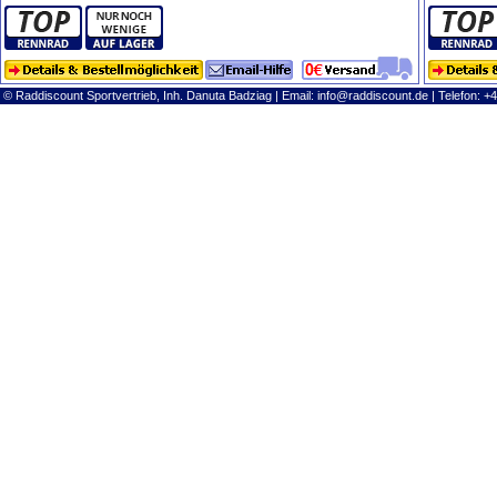
© Raddiscount Sportvertrieb, Inh. Danuta Badziag | Email:
info@raddiscount.de
| Telefon: +