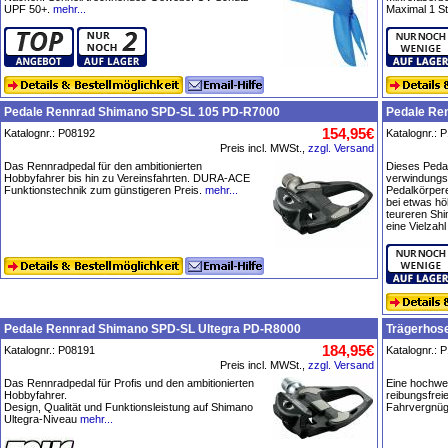
UPF 50+.
mehr...
Maximal 1 St
Pedale Rennrad Shimano SPD-SL 105 PD-R7000
Pedale Re
154,95€
Katalognr.: P08192
Katalognr.: 
Preis incl. MWSt.,
zzgl. Versand
Das Rennradpedal für den ambitionierten
Dieses Pedal
Hobbyfahrer bis hin zu Vereinsfahrten. DURA-ACE
verwindungs
Funktionstechnik zum günstigeren Preis.
mehr...
Pedalkörpere
bei etwas hö
teureren Shi
eine Vielzah
Pedale Rennrad Shimano SPD-SL Ultegra PD-R8000
Trägerhose
184,95€
Katalognr.: P08191
Katalognr.: 
Preis incl. MWSt.,
zzgl. Versand
Das Rennradpedal für Profis und den ambitionierten
Eine hochwer
Hobbyfahrer.
reibungsfrei
Design, Qualität und Funktionsleistung auf Shimano
Fahrvergnüge
Ultegra-Niveau
mehr...