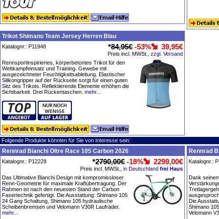
Trikot Shimano Team Jersey Herren Blau
*
84,95€
-53%
39,95€
Katalognr.: P11948
Preis incl. MWSt.,
zzgl. Versand
Rennsportinspiriertes, körperbetontes Trikot für den
Wettkampfeinsatz und Training. Gewebe mit
ausgezeichneter Feuchtigkeitsableitung. Elastischer
Silikongripper auf der Rückseite sorgt für einen guten
Sitz des Trikots. Reflektierende Elemente erhöhen die
Sichtbarkeit. Drei Rückentaschen.
mehr...
Folgende Produkte könnten für Sie von Interesse sein:
Rennrad Bianchi Oltre Race 105 Carbon 2026
Rennrad Bi
*
2790,00€
-18%
2299,00€
Katalognr.: P12228
Katalognr.: 
Preis incl. MWSt.,
in Deutschland
frei Haus
Das Ultimative Bianchi Design mit kompromissloser
Dank seine
Renn-Geometrie für maximale Kraftübertragung. Der
Verstärkung
Rahmen ist nach den neuesten Stand der Carbon
Tretlagergeh
Fasertechnik gefertigt. Die Ausstattung: Shimano 105
ausgesproche
24 Gang Schaltung, Shimano 105 hydraulische
Die Ausstatt
Scheibenbremsen und Velomann V30R Laufräder.
Shimano 105
mehr...
Velomann V3