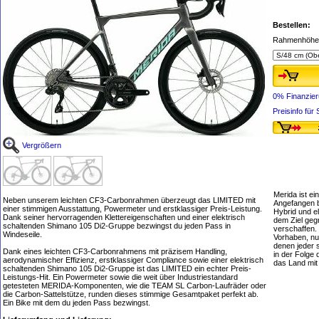
Bestellen:
Rahmenhöhe,
0% Finanzie
Preisinfo fü
Vergrößern
Merida ist ei
Neben unserem leichten CF3-Carbonrahmen überzeugt das LIMITED mit
Angefangen b
einer stimmigen Ausstattung, Powermeter und erstklassiger Preis-Leistung.
Hybrid und e
Dank seiner hervorragenden Klettereigenschaften und einer elektrisch
dem Ziel geg
schaltenden Shimano 105 Di2-Gruppe bezwingst du jeden Pass in
verschaffen.
Windeseile.
Vorhaben, nur
denen jeder 
Dank eines leichten CF3-Carbonrahmens mit präzisem Handling,
in der Folge 
aerodynamischer Effizienz, erstklassiger Compliance sowie einer elektrisch
das Land mi
schaltenden Shimano 105 Di2-Gruppe ist das LIMITED ein echter Preis-
Leistungs-Hit. Ein Powermeter sowie die weit über Industriestandard
getesteten MERIDA-Komponenten, wie die TEAM SL Carbon-Laufräder oder
die Carbon-Sattelstütze, runden dieses stimmige Gesamtpaket perfekt ab.
Ein Bike mit dem du jeden Pass bezwingst.