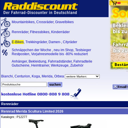
Mountainbikes
,
Crossräder
,
Gravelbikes
Rennräder
,
Fitnessbikes
,
Kinderräder
E-Bikes
,
Trekkingräder
,
Damen-
,
Cityräder
Schnäppchen der Woche
,
neu im Shop
,
Testsieger
Restposten, Vorjahresmodelle bis -80% reduziert
Anhänger
,
Bekleidung
,
Fahrradständer
,
Fahrradteile
Gutscheine
,
Heimtrainer
,
Werkzeuge
,
Zubehör
Bianchi
,
Centurion
,
Koga
,
Merida
,
Orbea
Rennräder
Rennrad Merida Scultura Limited 2026
Katalognr.: P12277