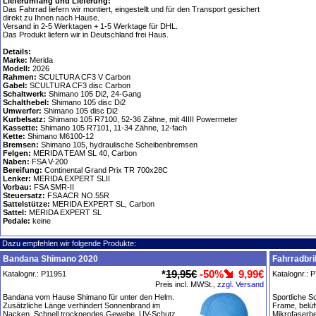
Lieferumfang und Lieferung:
Das Fahrrad liefern wir montiert, eingestellt und für den Transport gesichert
direkt zu Ihnen nach Hause.
Versand in 2-5 Werktagen + 1-5 Werktage für DHL.
Das Produkt liefern wir in Deutschland frei Haus.
Details:
Marke:
Merida
Modell:
2026
Rahmen:
SCULTURA CF3 V Carbon
Gabel:
SCULTURA CF3 disc Carbon
Schaltwerk:
Shimano 105 Di2, 24-Gang
Schalthebel:
Shimano 105 disc Di2
Umwerfer:
Shimano 105 disc Di2
Kurbelsatz:
Shimano 105 R7100, 52-36 Zähne, mit 4IIII Powermeter
Kassette:
Shimano 105 R7101, 11-34 Zähne, 12-fach
Kette:
Shimano M6100-12
Bremsen:
Shimano 105, hydraulische Scheibenbremsen
Felgen:
MERIDA TEAM SL 40, Carbon
Naben:
FSA V-200
Bereifung:
Continental Grand Prix TR 700x28C
Lenker:
MERIDA EXPERT SLII
Vorbau:
FSA SMR-II
Steuersatz:
FSA ACR NO.55R
Sattelstütze:
MERIDA EXPERT SL, Carbon
Sattel:
MERIDA EXPERT SL
Pedale:
keine
Dazu empfehlen wir folgende Produkte:
Bandana Shimano 2020
Fahrradbri
*
19,95€
-50%
9,99€
Katalognr.: P11951
Katalognr.: 
Preis incl. MWSt.,
zzgl. Versand
Bandana vom Hause Shimano für unter den Helm.
Sportliche S
Zusätzliche Länge verhindert Sonnenbrand im
Frame, belüf
Nacken. Schnell trocknendes Gewebe. UV-Schutz
Mikrofaserbe