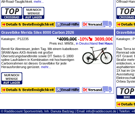
All-Road-Tauglichkeit.
mehr...
Offroad-Hand
Gravelbike Merida Silex 8000 Carbon 2026
Gravelbik
*
4099,00€
-10%
3699,00€
Katalognr.: P12235
Katalognr.: 
Preis incl. MWSt.,
in Deutschland
frei Haus
Bereit für Abenteuer, jeden Tag. Mit einem kabellosen
Das Terra ist
SRAM Apex AXS-Antrieb mit großer
Rennrad ode
Übersetzungsbandbreite sowie DT Swiss G 1800
IST Gravel. 
spline Laufrädern in Kombination mit hochwertigen
Straße mehr 
Carbonrahmen ist dieses Gravelbike für jede
entdecken, 
Herausforderung gerüstet.
mehr...
asphaltierte
1X hat im Unt
Ausstattung
Elektroscha
Orbea Syste
© Raddiscount Sportvertrieb, Inh. Danuta Badziag | Email:
info@raddiscount.de
| Telefon: +