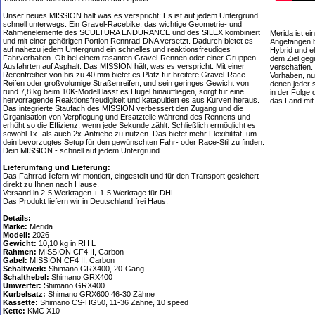
Unser neues MISSION hält was es verspricht: Es ist auf jedem Untergrund
schnell unterwegs. Ein Gravel-Racebike, das wichtige Geometrie- und
Rahmenelemente des SCULTURA ENDURANCE und des SILEX kombiniert
Merida ist ei
und mit einer gehörigen Portion Rennrad-DNA versetzt. Dadurch bietet es
Angefangen b
auf nahezu jedem Untergrund ein schnelles und reaktionsfreudiges
Hybrid und e
Fahrverhalten. Ob bei einem rasanten Gravel-Rennen oder einer Gruppen-
dem Ziel geg
Ausfahrten auf Asphalt: Das MISSION hält, was es verspricht. Mit einer
verschaffen.
Reifenfreiheit von bis zu 40 mm bietet es Platz für breitere Gravel-Race-
Vorhaben, nur
Reifen oder großvolumige Straßenreifen, und sein geringes Gewicht von
denen jeder 
rund 7,8 kg beim 10K-Modell lässt es Hügel hinauffliegen, sorgt für eine
in der Folge 
hervorragende Reaktionsfreudigkeit und katapultiert es aus Kurven heraus.
das Land mi
Das integrierte Staufach des MISSION verbessert den Zugang und die
Organisation von Verpflegung und Ersatzteile während des Rennens und
erhöht so die Effizienz, wenn jede Sekunde zählt. Schließlich ermöglicht es
sowohl 1x- als auch 2x-Antriebe zu nutzen. Das bietet mehr Flexibilität, um
dein bevorzugtes Setup für den gewünschten Fahr- oder Race-Stil zu finden.
Dein MISSION - schnell auf jedem Untergrund.
Lieferumfang und Lieferung:
Das Fahrrad liefern wir montiert, eingestellt und für den Transport gesichert
direkt zu Ihnen nach Hause.
Versand in 2-5 Werktagen + 1-5 Werktage für DHL.
Das Produkt liefern wir in Deutschland frei Haus.
Details:
Marke:
Merida
Modell:
2026
Gewicht:
10,10 kg in RH L
Rahmen:
MISSION CF4 II, Carbon
Gabel:
MISSION CF4 II, Carbon
Schaltwerk:
Shimano GRX400, 20-Gang
Schalthebel:
Shimano GRX400
Umwerfer:
Shimano GRX400
Kurbelsatz:
Shimano GRX600 46-30 Zähne
Kassette:
Shimano CS-HG50, 11-36 Zähne, 10 speed
Kette:
KMC X10