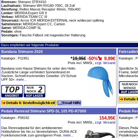
Bremsen:
Shimano STRX410
Laufradsatz:
Shimano WH-RX180-700C, 28 Zoll
Bereifung:
Reifen Maxxis Receptor 40mm, 700x40C
Lenker:
MERIDA Expert GR II
Vorbau:
MERIDA TEAM CC III
Steuersatz:
Acros ICR MERIDA EXTERNAL neck w/diecast splitring
Sattelstütze:
MERIDA Expert CC, Carbon
Sattel:
MERIDA COMP SL
Pedale:
ohne
Sonstiges:
Flasche Fidlock mit magnetischer Halterung
Dazu empfehlen wir folgende Produkte:
Bandana Shimano 2020
Fahrradbri
*
19,95€
-50%
9,99€
Katalognr.: P11951
Katalognr.: 
Preis incl. MWSt.,
zzgl. Versand
Bandana vom Hause Shimano für unter den Helm.
Sportliche S
Zusätzliche Länge verhindert Sonnenbrand im
Frame, belüf
Nacken. Schnell trocknendes Gewebe. UV-Schutz
Mikrofaserbe
UPF 50+.
mehr...
Pedale Rennrad Shimano SPD-SL 105 PD-R7000
Pedale Re
154,95€
Katalognr.: P08192
Katalognr.: 
Preis incl. MWSt.,
zzgl. Versand
Das Rennradpedal für den ambitionierten
Dieses Pedal
Hobbyfahrer bis hin zu Vereinsfahrten. DURA-ACE
verwindungs
Funktionstechnik zum günstigeren Preis.
mehr...
Pedalkörpere