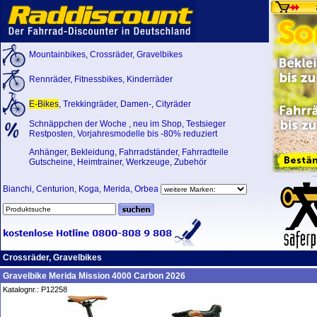
Mountainbikes
,
Crossräder
,
Gravelbikes
Rennräder
,
Fitnessbikes
,
Kinderräder
E-Bikes
,
Trekkingräder
,
Damen-
,
Cityräder
Schnäppchen der Woche
,
neu im Shop
,
Testsieger
Restposten, Vorjahresmodelle bis -80% reduziert
Anhänger
,
Bekleidung
,
Fahrradständer
,
Fahrradteile
Gutscheine
,
Heimtrainer
,
Werkzeuge
,
Zubehör
Bianchi
,
Centurion
,
Koga
,
Merida
,
Orbea
Crossräder, Gravelbikes
Gravelbike Merida Mission 4000 Carbon 2026
Katalognr.: P12258