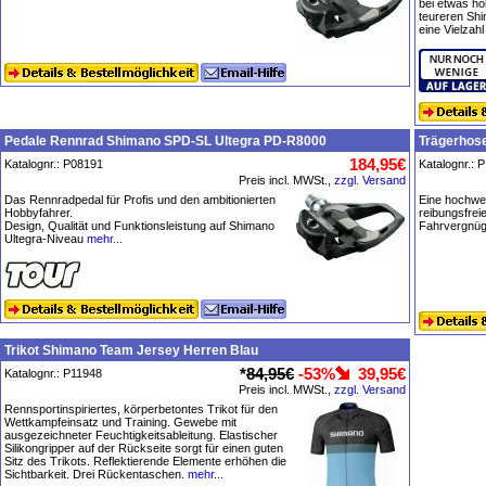
bei etwas hö
teureren Shi
eine Vielzah
Pedale Rennrad Shimano SPD-SL Ultegra PD-R8000
Trägerhose
184,95€
Katalognr.: P08191
Katalognr.: 
Preis incl. MWSt.,
zzgl. Versand
Das Rennradpedal für Profis und den ambitionierten
Eine hochwer
Hobbyfahrer.
reibungsfrei
Design, Qualität und Funktionsleistung auf Shimano
Fahrvergnüge
Ultegra-Niveau
mehr...
Trikot Shimano Team Jersey Herren Blau
*
84,95€
-53%
39,95€
Katalognr.: P11948
Preis incl. MWSt.,
zzgl. Versand
Rennsportinspiriertes, körperbetontes Trikot für den
Wettkampfeinsatz und Training. Gewebe mit
ausgezeichneter Feuchtigkeitsableitung. Elastischer
Silikongripper auf der Rückseite sorgt für einen guten
Sitz des Trikots. Reflektierende Elemente erhöhen die
Sichtbarkeit. Drei Rückentaschen.
mehr...