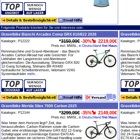
Folgende Produkte könnten für Sie von Interesse sein:
Gravelbike Bianchi Arcadex Comp GRX 610/822 2026
Gravelbike
*
3150,00€
-30%
2219,00€
Katalognr.: P12222
Katalognr.: 
Preis incl. MWSt.,
in Deutschland
frei Haus
Rennmaschine und Gravel-Abenteuer - das Bianchi
Rennmaschin
Arcadex Carbon Allroad hat viele Gesichter. Für
das Bianchi 
Liebhaber der Langstrecke und Abenteurer
Liebhaber d
gleichermaßen. Die Ausstattung: Shimano GRX 820
gleichermaß
12-Gang Schaltung, Shimano BR-RX400
24 Gang Sc
hydraulische Scheibenbremsen, Velomann V24G
hydraulisch
Systemlaufräder
mehr...
Velomann Te
Gravelbike Merida Silex 7000 Carbon 2025
Gravelbike
*
3299,00€
-35%
2149,00€
Katalognr.: P12144
Katalognr.: 
Preis incl. MWSt.,
in Deutschland
frei Haus
Was hinter dem Horizont liegt? Zeit, das
Was hinter d
herauszufinden. Carbon-Rahmen sowie die Carbon-
herauszufin
Gabel, eine erstklassige Shimano GRX 822 12-Gang-
Gabel, eine
Schaltgruppe und zuverlässige Easton EA70 AX-
Di2 24-Gang
Laufräder bieten ein sicheres Offroad-Handling sowie
EC70 AX Carb