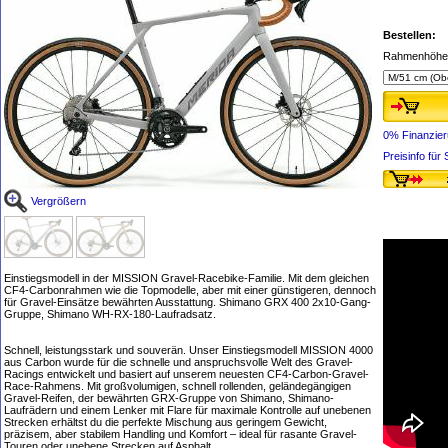
Bestellen:
Rahmenhöhe,
0% Finanzie
Preisinfo fü
Vergrößern
Einstiegsmodell in der MISSION Gravel-Racebike-Familie. Mit dem gleichen
CF4-Carbonrahmen wie die Topmodelle, aber mit einer günstigeren, dennoch
für Gravel-Einsätze bewährten Ausstattung. Shimano GRX 400 2x10-Gang-
Gruppe, Shimano WH-RX-180-Laufradsatz.
Schnell, leistungsstark und souverän. Unser Einstiegsmodell MISSION 4000
aus Carbon wurde für die schnelle und anspruchsvolle Welt des Gravel-
Racings entwickelt und basiert auf unserem neuesten CF4-Carbon-Gravel-
Race-Rahmens. Mit großvolumigen, schnell rollenden, geländegängigen
Gravel-Reifen, der bewährten GRX-Gruppe von Shimano, Shimano-
Laufrädern und einem Lenker mit Flare für maximale Kontrolle auf unebenen
Strecken erhältst du die perfekte Mischung aus geringem Gewicht,
präzisem, aber stabilem Handling und Komfort – ideal für rasante Gravel-
Touren oder unebene Strecken auf Asphalt.