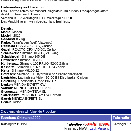
intern verlegt und zusätzlich vor Windeinflüssen geschützt.
Lieferumfang und Lieferung:
Das Fahrrad liefern wir montiert, eingestellt und für den Transport gesichert
direkt zu Ihnen nach Hause.
Versand in 1-2 Werktagen + 1-5 Werktage für DHL.
Das Produkt liefern wir in Deutschland frei Haus.
Details:
Marke:
Merida
Modell:
2026
Gewicht:
8,7 kg
Farbe:
Teamfarben (weiß/blau/gold)
Rahmen:
REACTO CF3 IV, Carbon
Gabel:
REACTO CF3 IV DISC, Carbon
Schaltwerk:
Shimano 105 Di2, 24-Gang
Schalthebel:
Shimano 105 Di2
Umwerfer:
Shimano 105 Di2
Kurbelsatz:
Shimano 105 R7100, 52-36 Zähne
Kassette:
Shimano 105 R7101, 11-34 Zähne
Kette:
Shimano M6100-12
Bremsen:
Shimano 105, hydraulische Scheibenbremsen
Laufräder:
Laufradsatz Vision SC 60 i23 Disc brake, Carbon
Bereifung:
Continental Grand Prix TR
Lenker:
MERIDA EXPERT CW
Vorbau:
MERIDA EXPERT SL 2PII
Steuersatz:
MERIDA TEAM SL
Sattelstütze:
MERIDA TEAM CW Carbon
Sattel:
MERIDA EXPERT SL
Pedale:
keine
Dazu empfehlen wir folgende Produkte:
Bandana Shimano 2020
Fahrradbri
*
19,95€
-50%
9,99€
Katalognr.: P11951
Katalognr.: 
Preis incl. MWSt.,
zzgl. Versand