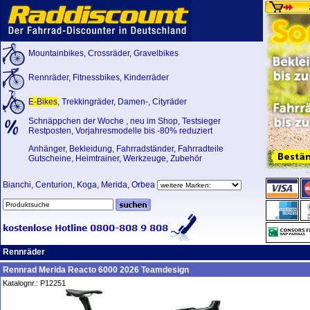
Mountainbikes
,
Crossräder
,
Gravelbikes
Rennräder
,
Fitnessbikes
,
Kinderräder
E-Bikes
,
Trekkingräder
,
Damen-
,
Cityräder
Schnäppchen der Woche
,
neu im Shop
,
Testsieger
Restposten, Vorjahresmodelle bis -80% reduziert
Anhänger
,
Bekleidung
,
Fahrradständer
,
Fahrradteile
Gutscheine
,
Heimtrainer
,
Werkzeuge
,
Zubehör
Bianchi
,
Centurion
,
Koga
,
Merida
,
Orbea
Rennräder
Rennrad Merida Reacto 6000 2026 Teamdesign
Katalognr.: P12251