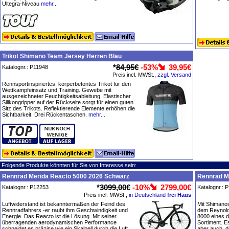
Ultegra-Niveau
mehr...
Trikot Shimano Team Jersey Herren Blau
*
84,95€
-53%
39,95€
Katalognr.: P11948
Preis incl. MWSt.,
zzgl. Versand
Rennsportinspiriertes, körperbetontes Trikot für den
Wettkampfeinsatz und Training. Gewebe mit
ausgezeichneter Feuchtigkeitsableitung. Elastischer
Silikongripper auf der Rückseite sorgt für einen guten
Sitz des Trikots. Reflektierende Elemente erhöhen die
Sichtbarkeit. Drei Rückentaschen.
mehr...
Folgende Produkte könnten für Sie von Interesse sein:
Rennrad Merida Reacto 5000 2026 Schwarz
Rennrad M
*
3099,00€
-10%
2799,00€
Katalognr.: P12253
Katalognr.: 
Preis incl. MWSt.,
in Deutschland
frei Haus
Luftwiderstand ist bekanntermaßen der Feind des
Mit Shimano
Rennradfahrers -er raubt ihm Geschwindigkeit und
dem Reynold
Energie. Das Reacto ist die Lösung. Mit seiner
8000 eines 
überragenden aerodynamischen Performance
Sortiment. E
schneidet es präzise wie ein Skalpell durch die Luft.
aber auch, d