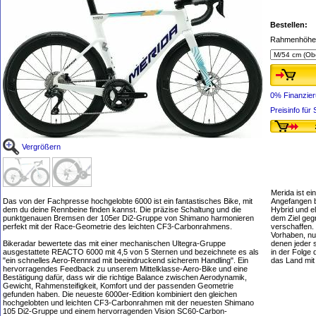
Bestellen:
Rahmenhöhe
0% Finanzie
Preisinfo fü
Vergrößern
Merida ist ei
Das von der Fachpresse hochgelobte 6000 ist ein fantastisches Bike, mit
Angefangen b
dem du deine Rennbeine finden kannst. Die präzise Schaltung und die
Hybrid und e
punktgenauen Bremsen der 105er Di2-Gruppe von Shimano harmonieren
dem Ziel geg
perfekt mit der Race-Geometrie des leichten CF3-Carbonrahmens.
verschaffen.
Vorhaben, nur
Bikeradar bewertete das mit einer mechanischen Ultegra-Gruppe
denen jeder 
ausgestattete REACTO 6000 mit 4,5 von 5 Sternen und bezeichnete es als
in der Folge 
"ein schnelles Aero-Rennrad mit beeindruckend sicherem Handling". Ein
das Land mi
hervorragendes Feedback zu unserem Mittelklasse-Aero-Bike und eine
Bestätigung dafür, dass wir die richtige Balance zwischen Aerodynamik,
Gewicht, Rahmensteifigkeit, Komfort und der passenden Geometrie
gefunden haben. Die neueste 6000er-Edition kombiniert den gleichen
hochgelobten und leichten CF3-Carbonrahmen mit der neuesten Shimano
105 Di2-Gruppe und einem hervorragenden Vision SC60-Carbon-