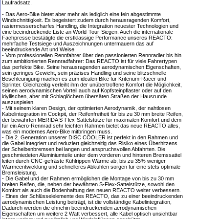
Laufradsatz.
- Das Aero-Bike bietet aber mehr als lediglich eine fein abgestimmte
Windschnittigkeit. Es begeistert zudem durch herausragenden Komfort,
rasiermesserscharfes Handling, die Integration neuester Technologien und
eine beeindruckende Liste an World-Tour-Siegen. Auch die internationale
Fachpresse bestätigte die erstklassige Performance unseres REACTO:
mehrfache Testsiege und Auszeichnungen untermauern das auf
beeindruckende Art und Weise.
- Vom professionellen Rennfahrer über den passionierten Rennradler bis hin
zum ambitionierten Rennradfahrer: Das REACTO ist für viele Fahrertypen
das perfekte Bike. Seine herausragenden aerodynamischen Eigenschaften,
sein geringes Gewicht, sein präzises Handling und seine blitzschnelle
Beschleunigung machen es zum idealen Bike für Kriterium-Racer und
Sprinter. Gleichzeitig verleiht ihm der unübertroffene Komfort die Möglichkeit,
seinen aerodynamischen Vorteil auch auf Kopfsteinpflaster oder auf den
idyllischen, aber mit Schlaglöchern übersäten Straßen der Hausrunde
auszuspielen.
- Mit seinem klaren Design, der optimierten Aerodynamik, der nahtlosen
Kabelintegration im Cockpit, der Reifenfreiheit für bis zu 30 mm breite Reifen,
der bewährten MERIDA S-Flex-Sattelstütze für maximalen Komfort und dem
für ein Aero-Rennrad sehr leichten Rahmen bietet das neue REACTO alles,
was ein modernes Aero-Bike mitbringen muss.
- Die 2. Generation unserer DISC COOLER ist perfekt in den Rahmen und
die Gabel integriert und reduziert gleichzeitig das Risiko eines Überhitzens
der Scheibenbremsen bei langen und anspruchsvollen Abfahrten. Die
geschmiedeten Aluminiumteile unter dem vorderen und hinteren Bremssattel
leiten durch CNC-gefräste Kühlrippen Wärme ab; bis zu 35% weniger
Wärmeentwicklung und schnelleres Abkühlen sorgen für eine stets optimale
Bremsleistung.
- Die Gabel und der Rahmen ermöglichen die Montage von bis zu 30 mm
breiten Reifen, die, neben der bewährten S-Flex-Sattelstütze, sowohl den
Komfort als auch die Bodenhaftung des neuen REACTO weiter verbessern.
- Eines der Schlüsselelemente des REACTO, das zu einer beeindruckenden
aerodynamischen Leistung beiträgt, ist die vollständige Kabelintegration,
Dadurch werden die ohnehin beeindruckenden aerodynamischen
Eigenschaften um weitere 2 Watt verbessert, alle Kabel optisch unsichtbar