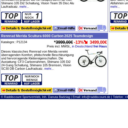
Shimano 105 Di2 Schaltung, Vision Team 35 Disc Alu
Abfahrten un
Laufradsatz.
mehr...
mehr...
Rennrad Merida Scultura 6000 Carbon 2025 Teamdesign
*
3999,00€
-13%
3499,00€
Katalognr.: P12134
Preis incl. MWSt.,
in Deutschland
frei Haus
Dieses klassisches Rennrad von Merida vereint
überragenden Komfort, pfeilschnelle Beschleunigung
und hervorragende Klettereigenschaften. Die
Austattung: CF3 Carbonrahmen, Shimano 105 Di2
24-Gang Schaltung, Shimano 105 Bremsen, Vision
SC30 DB Carbon Laufradsatz.
mehr...
© Raddiscount Sportvertrieb, Inh. Danuta Badziag | Email:
info@raddiscount.de
| Telefon: +