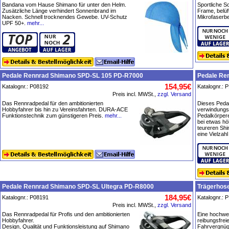
Bandana vom Hause Shimano für unter den Helm.
Sportliche S
Zusätzliche Länge verhindert Sonnenbrand im
Frame, belüf
Nacken. Schnell trocknendes Gewebe. UV-Schutz
Mikrofaserbe
UPF 50+.
mehr...
Pedale Rennrad Shimano SPD-SL 105 PD-R7000
Pedale Re
154,95€
Katalognr.: P08192
Katalognr.: 
Preis incl. MWSt.,
zzgl. Versand
Das Rennradpedal für den ambitionierten
Dieses Pedal
Hobbyfahrer bis hin zu Vereinsfahrten. DURA-ACE
verwindungs
Funktionstechnik zum günstigeren Preis.
mehr...
Pedalkörpere
bei etwas hö
teureren Shi
eine Vielzah
Pedale Rennrad Shimano SPD-SL Ultegra PD-R8000
Trägerhose
184,95€
Katalognr.: P08191
Katalognr.: 
Preis incl. MWSt.,
zzgl. Versand
Das Rennradpedal für Profis und den ambitionierten
Eine hochwer
Hobbyfahrer.
reibungsfrei
Design, Qualität und Funktionsleistung auf Shimano
Fahrvergnüge