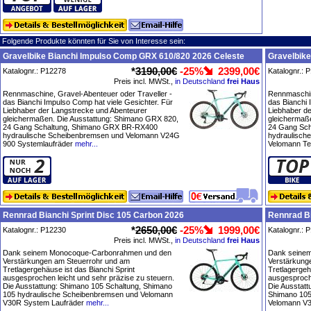
Folgende Produkte könnten für Sie von Interesse sein:
Gravelbike Bianchi Impulso Comp GRX 610/820 2026 Celeste
Gravelbike
*
3190,00€
-25%
2399,00€
Katalognr.: P12278
Katalognr.: 
Preis incl. MWSt.,
in Deutschland
frei Haus
Rennmaschine, Gravel-Abenteuer oder Traveller -
Rennmaschin
das Bianchi Impulso Comp hat viele Gesichter. Für
das Bianchi 
Liebhaber der Langstrecke und Abenteurer
Liebhaber d
gleichermaßen. Die Ausstattung: Shimano GRX 820,
gleichermaß
24 Gang Schaltung, Shimano GRX BR-RX400
24 Gang Sc
hydraulische Scheibenbremsen und Velomann V24G
hydraulisch
900 Systemlaufräder
mehr...
Velomann Te
Rennrad Bianchi Sprint Disc 105 Carbon 2026
Rennrad Bi
*
2650,00€
-25%
1999,00€
Katalognr.: P12230
Katalognr.: 
Preis incl. MWSt.,
in Deutschland
frei Haus
Dank seinem Monocoque-Carbonrahmen und den
Dank seine
Verstärkungen am Steuerrohr und am
Verstärkung
Tretlagergehäuse ist das Bianchi Sprint
Tretlagergeh
ausgesprochen leicht und sehr präzise zu steuern.
ausgesproche
Die Ausstattung: Shimano 105 Schaltung, Shimano
Die Ausstatt
105 hydraulische Scheibenbremsen und Velomann
Shimano 105
V30R System Laufräder
mehr...
Velomann V3