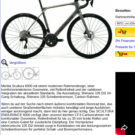
Bestellen:
Rahmenhöhe
0% Finanzie
Preisinfo fü
Vergrößern
Merida Scultura 6000 mit einem modernen Rahmendesign, einer
komfortorientierteren Geometrie, viel Reifenfreiheit und der nahtlosen
Integration der aktuellsten Standards. Die Ausstattung: Shimano 105 Di2 24-
Gang Schaltung, Shimano 105 Scheibenbremsen, Carbon-Rahmen.
Wenn du auf der Suche nach einem äußerst komfortablen Rennrad bist, das
auch unebene Straßenoberflächen mühelos bewältigt und lange Ausfahrten
weniger anstrengend macht, dann bist du hier genau richtig. Das SCULTURA
ENDURANCE 6000 verfügt über unseren leichten CF3-Carbonrahmen mit
komfortabler Geometrie, Reifenfreiheit für bis zu 35 mm breite Reifen und
eine Carbon-Gabel für zusätzliche Dämpfung. Der hochpräzise
elektronische 105 Di2-Antrieb sorgt in Kombination mit den leistungsstarken
Scheibenbremsen für perfekte Schalt- und Bremsperformance.