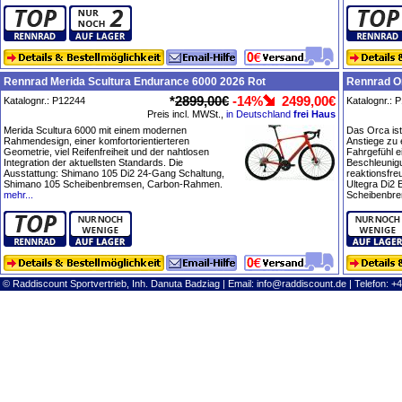
Rennrad Merida Scultura Endurance 6000 2026 Rot
Rennrad O
*
2899,00€
-14%
2499,00€
Katalognr.: P12244
Katalognr.: 
Preis incl. MWSt.,
in Deutschland
frei Haus
Merida Scultura 6000 mit einem modernen
Das Orca ist
Rahmendesign, einer komfortorientierteren
Anstiege zu 
Geometrie, viel Reifenfreiheit und der nahtlosen
Fahrgefühl ei
Integration der aktuellsten Standards. Die
Beschleunig
Ausstattung: Shimano 105 Di2 24-Gang Schaltung,
reaktionsfre
Shimano 105 Scheibenbremsen, Carbon-Rahmen.
Ultegra Di2 
mehr...
Scheibenbre
© Raddiscount Sportvertrieb, Inh. Danuta Badziag | Email:
info@raddiscount.de
| Telefon: +