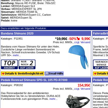
Naben:
Shimano TC500 / Shimano TC500-HL
Bereifung:
Maxxis RE-FUSE, Brete: 700x32C
Lenker:
MERIDA Expert SLII
Vorbau:
MERIDA EXPERT SL 2PII
Steuersatz:
MERIDA TEAM SL
Sattelstütze:
MERIDA Expert CC, Carbon
Sattel:
MERIDA Expert SL
Pedale:
keine
Dazu empfehlen wir folgende Produkte:
Bandana Shimano 2020
Fahrradbri
*
19,95€
-50%
9,99€
Katalognr.: P11951
Katalognr.: 
Preis incl. MWSt.,
zzgl. Versand
Bandana vom Hause Shimano für unter den Helm.
Sportliche S
Zusätzliche Länge verhindert Sonnenbrand im
Frame, belüf
Nacken. Schnell trocknendes Gewebe. UV-Schutz
Mikrofaserbe
UPF 50+.
mehr...
Maximal 1 St
Pedale Rennrad Shimano SPD-SL 105 PD-R7000
Pedale Re
154,95€
Katalognr.: P08192
Katalognr.: 
Preis incl. MWSt.,
zzgl. Versand
Das Rennradpedal für den ambitionierten
Dieses Pedal
Hobbyfahrer bis hin zu Vereinsfahrten. DURA-ACE
verwindungs
Funktionstechnik zum günstigeren Preis.
mehr...
Pedalkörpere
bei etwas hö
teureren Shi
eine Vielzah