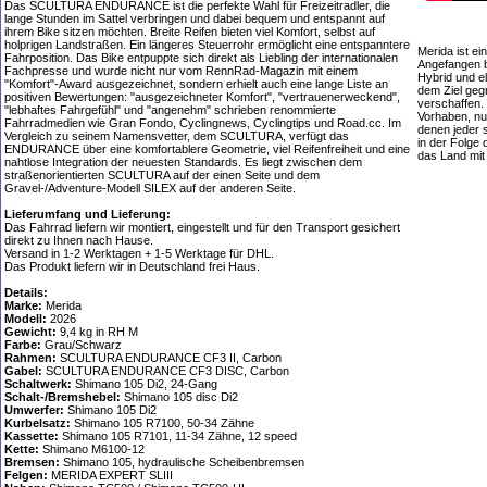
Das SCULTURA ENDURANCE ist die perfekte Wahl für Freizeitradler, die
lange Stunden im Sattel verbringen und dabei bequem und entspannt auf
ihrem Bike sitzen möchten. Breite Reifen bieten viel Komfort, selbst auf
holprigen Landstraßen. Ein längeres Steuerrohr ermöglicht eine entspanntere
Merida ist ei
Fahrposition. Das Bike entpuppte sich direkt als Liebling der internationalen
Angefangen b
Fachpresse und wurde nicht nur vom RennRad-Magazin mit einem
Hybrid und e
"Komfort"-Award ausgezeichnet, sondern erhielt auch eine lange Liste an
dem Ziel geg
positiven Bewertungen: "ausgezeichneter Komfort", "vertrauenerweckend",
verschaffen.
"lebhaftes Fahrgefühl" und "angenehm" schrieben renommierte
Vorhaben, nur
Fahrradmedien wie Gran Fondo, Cyclingnews, Cyclingtips und Road.cc. Im
denen jeder 
Vergleich zu seinem Namensvetter, dem SCULTURA, verfügt das
in der Folge 
ENDURANCE über eine komfortablere Geometrie, viel Reifenfreiheit und eine
das Land mi
nahtlose Integration der neuesten Standards. Es liegt zwischen dem
straßenorientierten SCULTURA auf der einen Seite und dem
Gravel-/Adventure-Modell SILEX auf der anderen Seite.
Lieferumfang und Lieferung:
Das Fahrrad liefern wir montiert, eingestellt und für den Transport gesichert
direkt zu Ihnen nach Hause.
Versand in 1-2 Werktagen + 1-5 Werktage für DHL.
Das Produkt liefern wir in Deutschland frei Haus.
Details:
Marke:
Merida
Modell:
2026
Gewicht:
9,4 kg in RH M
Farbe:
Grau/Schwarz
Rahmen:
SCULTURA ENDURANCE CF3 II, Carbon
Gabel:
SCULTURA ENDURANCE CF3 DISC, Carbon
Schaltwerk:
Shimano 105 Di2, 24-Gang
Schalt-/Bremshebel:
Shimano 105 disc Di2
Umwerfer:
Shimano 105 Di2
Kurbelsatz:
Shimano 105 R7100, 50-34 Zähne
Kassette:
Shimano 105 R7101, 11-34 Zähne, 12 speed
Kette:
Shimano M6100-12
Bremsen:
Shimano 105, hydraulische Scheibenbremsen
Felgen:
MERIDA EXPERT SLIII