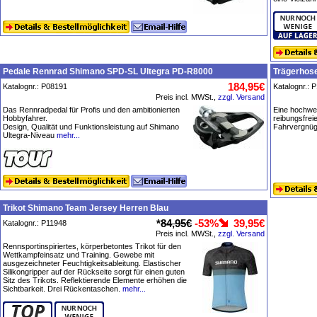
Pedale Rennrad Shimano SPD-SL Ultegra PD-R8000
Trägerhose
184,95€
Katalognr.: P08191
Katalognr.: 
Preis incl. MWSt.,
zzgl. Versand
Das Rennradpedal für Profis und den ambitionierten
Eine hochwer
Hobbyfahrer.
reibungsfrei
Design, Qualität und Funktionsleistung auf Shimano
Fahrvergnüge
Ultegra-Niveau
mehr...
Trikot Shimano Team Jersey Herren Blau
*
84,95€
-53%
39,95€
Katalognr.: P11948
Preis incl. MWSt.,
zzgl. Versand
Rennsportinspiriertes, körperbetontes Trikot für den
Wettkampfeinsatz und Training. Gewebe mit
ausgezeichneter Feuchtigkeitsableitung. Elastischer
Silikongripper auf der Rückseite sorgt für einen guten
Sitz des Trikots. Reflektierende Elemente erhöhen die
Sichtbarkeit. Drei Rückentaschen.
mehr...