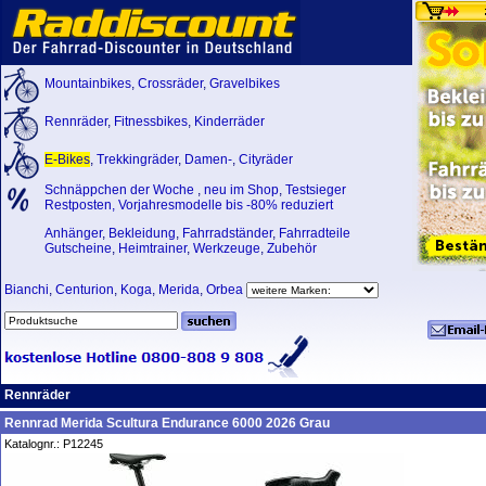
Mountainbikes
,
Crossräder
,
Gravelbikes
Rennräder
,
Fitnessbikes
,
Kinderräder
E-Bikes
,
Trekkingräder
,
Damen-
,
Cityräder
Schnäppchen der Woche
,
neu im Shop
,
Testsieger
Restposten, Vorjahresmodelle bis -80% reduziert
Anhänger
,
Bekleidung
,
Fahrradständer
,
Fahrradteile
Gutscheine
,
Heimtrainer
,
Werkzeuge
,
Zubehör
Bianchi
,
Centurion
,
Koga
,
Merida
,
Orbea
Rennräder
Rennrad Merida Scultura Endurance 6000 2026 Grau
Katalognr.: P12245