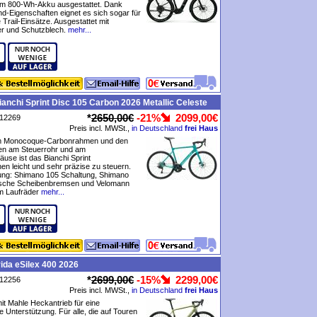
m 800-Wh-Akku ausgestattet. Dank
und-Eigenschaften eignet es sich sogar für
 Trail-Einsätze. Ausgestattet mit
r und Schutzblech.
mehr...
anchi Sprint Disc 105 Carbon 2026 Metallic Celeste
*
2650,00€
-21%
2099,00€
P12269
Preis incl. MWSt.,
in Deutschland
frei Haus
m Monocoque-Carbonrahmen und den
en am Steuerrohr und am
äuse ist das Bianchi Sprint
n leicht und sehr präzise zu steuern.
tung: Shimano 105 Schaltung, Shimano
ische Scheibenbremsen und Velomann
 Laufräder
mehr...
ida eSilex 400 2026
*
2699,00€
-15%
2299,00€
P12256
Preis incl. MWSt.,
in Deutschland
frei Haus
it Mahle Heckantrieb für eine
 Unterstützung. Für alle, die auf Touren