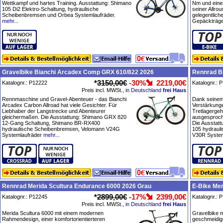
Wettkampf und hartes Training. Ausstattung: Shimano
Nm und eine
105 Di2 Elektro-Schaltung, hydraulische
seiner Allro
Scheibenbremsen und Orbea Systemlaufräder.
gelegentliche
mehr...
Gepäckträge
Gravelbike Bianchi Arcadex Comp GRX 610/822 2026
Rennrad Bi
*
3150,00€
-30%
2219,00€
Katalognr.: P12222
Katalognr.: 
Preis incl. MWSt.,
in Deutschland
frei Haus
Rennmaschine und Gravel-Abenteuer - das Bianchi
Dank seine
Arcadex Carbon Allroad hat viele Gesichter. Für
Verstärkung
Liebhaber der Langstrecke und Abenteurer
Tretlagergeh
gleichermaßen. Die Ausstattung: Shimano GRX 820
ausgesproche
12-Gang Schaltung, Shimano BR-RX400
Die Ausstat
hydraulische Scheibenbremsen, Velomann V24G
105 hydraul
Systemlaufräder
mehr...
V30R System
Rennrad Merida Scultura Endurance 6000 2026 Grau
E-Bike Mer
*
2899,00€
-17%
2399,00€
Katalognr.: P12245
Katalognr.: 
Preis incl. MWSt.,
in Deutschland
frei Haus
Merida Scultura 6000 mit einem modernen
Gravelbike m
Rahmendesign, einer komfortorientierteren
geschmeidige