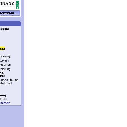
odukte
ung
rierung
zeiten
ngsarten
nzierung:
ng,
ine
t nach Hause
stellt und
tung
antie
cherheit