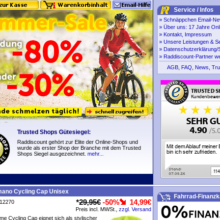
Service / Infos
»
Schnäppchen Email-New
»
Über uns: 17 Jahre Onl
»
Kontakt, Impressum
»
Unsere Leistungen & S
»
Datenschutzerklärung/S
»
Raddiscount-Partner w
AGB
,
FAQ
,
News
,
Tru
Trusted Shops Gütesiegel:
Raddiscount gehört zur Elite der Online-Shops und
wurde als erster Shop der Branche mit dem Trusted
Shops Siegel ausgezeichnet.
mehr...
mano Cycling Cap Unisex
Fahrrad-Finanzk
*
29,95€
-50%
14,99€
P12270
Preis incl. MWSt.,
zzgl. Versand
e Cycling Cap eignet sich als stylischer