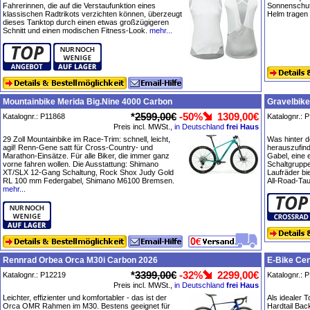
Fahrerinnen, die auf die Verstaufunktion eines
Sonnenschutz
klassischen Radtrikots verzichten können, überzeugt
Helm tragen
dieses Tanktop durch einen etwas großzügigeren
Schnitt und einen modischen Fitness-Look.
mehr...
Mountainbike Merida Big.Nine 4000 Carbon
Gravelbike
*
2599,00€
-50%
1309,00€
Katalognr.: P11868
Katalognr.: 
Preis incl. MWSt.,
in Deutschland
frei Haus
29 Zoll Mountainbike im Race-Trim: schnell, leicht,
Was hinter d
agil! Renn-Gene satt für Cross-Country- und
herauszufin
Marathon-Einsätze. Für alle Biker, die immer ganz
Gabel, eine
vorne fahren wollen. Die Ausstattung: Shimano
Schaltgrupp
XT/SLX 12-Gang Schaltung, Rock Shox Judy Gold
Laufräder bi
RL 100 mm Federgabel, Shimano M6100 Bremsen.
All-Road-Tau
mehr...
Rennrad Orbea Orca M30i Carbon 2026
E-Bike Cen
*
3399,00€
-32%
2299,00€
Katalognr.: P12219
Katalognr.: 
Preis incl. MWSt.,
in Deutschland
frei Haus
Leichter, effizienter und komfortabler - das ist der
Als idealer T
Orca OMR Rahmen im M30. Bestens geeignet für
Hardtail Bac