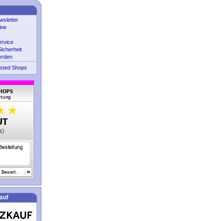
sletter
ine
ervice
icherheit
erden
sted Shops
auf