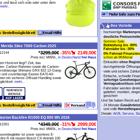
 und lässt sich solo oder unter dem
mehr...
Ihre Vorteile
·
hochwertige
Markenpr
·
deutliche Preisvorteile
·
Sommer-Sale:
Bekleidung bis -80%
 Merida Silex 7000 Carbon 2025
Fahrräder bis -30%
*
3299,00€
-35%
2149,00€
P12144
·
0% Fahrrad-Finanzier
Preis incl. MWSt.,
in Deutschland
frei Haus
schon ab 9€/Monat
·
Einkaufen
ohne Regist
em Horizont liegt? Zeit, das
den. Carbon-Rahmen sowie die Carbon-
·
durchgehende Öffnungs
 erstklassige Shimano GRX 822 12-Gang-
·
viele und sichere Zahlu
e und zuverlässige Easton EA70 AX-
·
Einfache, schnelle Fina
eten ein sicheres Offroad-Handling sowie
sofortige Genehmigu
glichkeit.
mehr...
Vertragsabschluss onl
·
Fahrräder werden direk
geliefert: montiert, einge
gesichert
Und Sie haben Recht auf:
·
24 Monate
Gewährleis
und volle
Herstellergar
Details:
AGB
,
Service
,
Si
turion Backfire R1000 EQ 800 Wh 2026
*
4349,00€
-31%
2999,00€
P12261
Preis incl. MWSt.,
in Deutschland
frei Haus
ourenbegleiter ist unser sportives E-
kfire R mit neuem Bosch CX-Antrieb 100