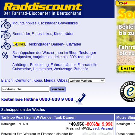
Mountainbikes
,
Crossräder
,
Gravelbikes
Rennräder
,
Fitnessbikes
,
Kinderräder
E-Bikes
,
Trekkingräder
,
Damen-
,
Cityräder
Schnäppchen der Woche
,
neu im Shop
,
Testsieger
Restposten, Vorjahresmodelle bis -80% reduziert
Anhänger
,
Bekleidung
,
Fahrradständer
,
Fahrradteile
Gutscheine
,
Heimtrainer
,
Werkzeuge
,
Zubehör
Bianchi
,
Centurion
,
Koga
,
Merida
,
Orbea
Schnäppchen der Woche:
Tanktop Pearl Izumi W Wander Tank Damen
Mütze Shi
*
49,95€
-80%
9,99€
Katalognr.: P11601
Katalognr.: 
Preis incl. MWSt.,
zzgl. Versand
Entwickelt fürs Workout im Fitnessstudio oder für
Diese bequem