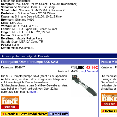
Lenker aus blockierbar)
Dämpfer:
Rock Shox Deluxe Select+, Lockout (blockierbar)
Schaltwerk:
Shimano Deore XT, 12-Gang
Schalthebel:
Shimano SL -MT500-IL / Shimano XT
Kurbelsatz:
Shimano Deore XT, 32 Zähne
Kassette:
Shimano Deore M6100, 10-51 Zähne
Bremsen:
Shimano M610
Kette:
KMC X12
Vorbau:
MERIDA COMP CC
Lenker:
MERIDA Expert CC, Breite: 740mm
Felgen:
MERIDA EXPERT CC, 29 Zoll
Naben:
Shimano SLX
Bereifung:
Maxxis Rekon Race
Sattelstütze:
MERIDA Comp TR
Pedale:
keine
Sattel:
MERIDA Comp SL
Dazu empfehlen wir folgende Produkte:
Federgabel-/Dämpferpumpe SKS SAM
Pedale MT
*
44,99€
42,99€
Katalognr.: P02947
Katalognr.: 
Preis incl. MWSt.,
zzgl. Versand
Die SKS-Dämpferpumpe SAM (steht für Suspension
Die technisc
Air Mechanic) ist durch das Design einer Minipumpe
Einzug in di
voll tourentauglich. Der schwenkbare
Der offen k
Schlauchanschluss ist mit Stahlflex-Gewebe armiert,
reduziert di
was bei einem Maximaldruck von über 22 bar
einstellbare
durchaus Sinn macht.
mehr...