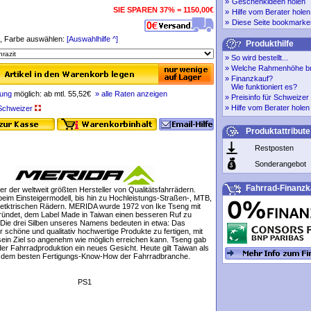
»
Geschenkideen holen
SIE SPAREN 37% = 1150,00€
»
Hilfe vom Berater holen
»
Diese Seite bookmarke
 Farbe auswählen:
[Auswahlhilfe ^]
Produkthilfe
»
So wird bestellt...
»
Welche Rahmenhöhe br
»
Finanzkauf?
Wie funktioniert es?
rung
möglich: ab mtl. 55,52€
» alle Raten anzeigen
»
Preisinfo für Schweize
»
Hilfe vom Berater holen
r Schweizer
Produktattribute
Restposten
Sonderangebot
Fahrrad-Finanzk
ner der weltweit größten Hersteller von Qualitätsfahrrädern.
eim Einsteigermodell, bis hin zu Hochleistungs-Straßen-, MTB,
letktrischen Rädern. MERIDA wurde 1972 von Ike Tseng mit
ründet, dem Label Made in Taiwan einen besseren Ruf zu
 Die drei Silben unseres Namens bedeuten in etwa: Das
 schöne und qualitativ hochwertige Produkte zu fertigen, mit
sein Ziel so angenehm wie möglich erreichen kann. Tseng gab
der Fahrradproduktion ein neues Gesicht. Heute gilt Taiwan als
t dem besten Fertigungs-Know-How der Fahrradbranche.
PS1