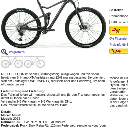
Bestellen:
Rahmenhöhe,
0% Finanzie
Preisinfo fü
Vergrößern
RC XT-EDITION ist schnell, leistungsfähig, ausgewogen und mit einem
bewährten Shimano XT-Antriebsstrang 12-Gang ausgestattet. Sie orientiert
Merida ist ei
sich am Testsieger ONE-TWENTY, reduziert aber den Federweg, um noch
Angefangen b
effizienter zu sein.
Hybrid und e
dem Ziel geg
Lieferumfang und Lieferung:
verschaffen.
Das Fahrrad liefern wir montiert, eingestellt und für den Transport gesichert
Vorhaben, nur
direkt zu Ihnen nach Hause.
denen jeder 
Versand in 2-5 Werktagen + 1-5 Werktage für DHL.
in der Folge 
Das Produkt liefern wir in Deutschland frei Haus.
das Land mi
Details:
Marke:
Merida
Modell:
2023
Rahmen:
ONE-TWENTY RC LITE, Aluminium
Federgabel:
Rock Shox Reba RL, 120mm Federweg, remote lockout (vom