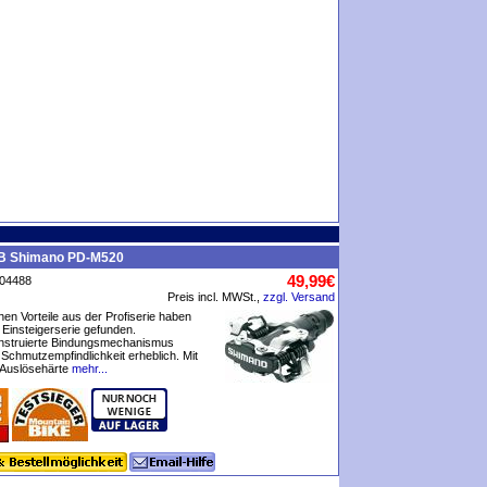
B Shimano PD-M520
49,99€
P04488
Preis incl. MWSt.,
zzgl. Versand
hen Vorteile aus der Profiserie haben
e Einsteigerserie gefunden.
onstruierte Bindungsmechanismus
e Schmutzempfindlichkeit erheblich. Mit
r Auslösehärte
mehr...