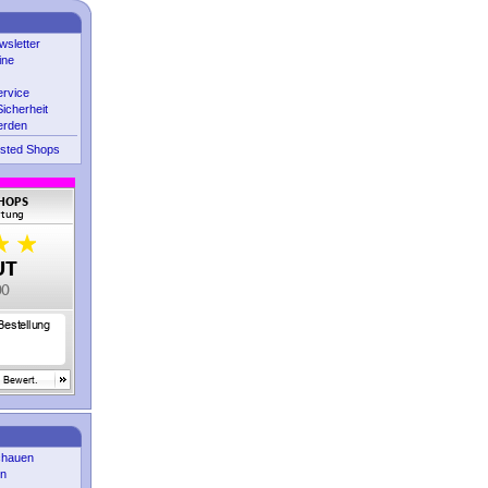
sletter
ine
ervice
icherheit
erden
sted Shops
chauen
en