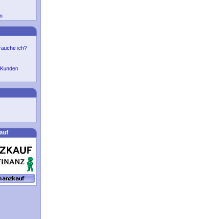
n
auche ich?
r Kunden
auf