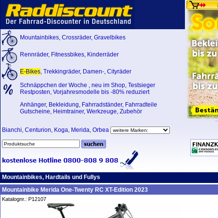
Mountainbikes
,
Crossräder
,
Gravelbikes
Rennräder
,
Fitnessbikes
,
Kinderräder
E-Bikes
,
Trekkingräder
,
Damen-
,
Cityräder
Schnäppchen der Woche
,
neu im Shop
,
Testsieger
Restposten, Vorjahresmodelle bis -80% reduziert
Anhänger
,
Bekleidung
,
Fahrradständer
,
Fahrradteile
Gutscheine
,
Heimtrainer
,
Werkzeuge
,
Zubehör
Bianchi
,
Centurion
,
Koga
,
Merida
,
Orbea
Mountainbikes, Hardtails und Fullys
Mountainbike Merida One-Twenty RC XT-Edition 2023
Katalognr.: P12107