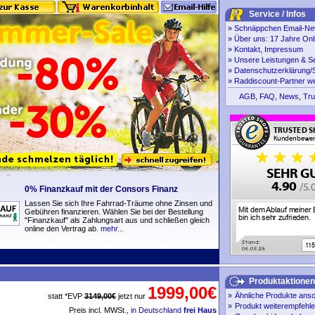
Service / Infos
»
Schnäppchen Email-New
»
Über uns: 17 Jahre Onl
»
Kontakt, Impressum
»
Unsere Leistungen & S
»
Datenschutzerklärung/S
»
Raddiscount-Partner w
AGB
,
FAQ
,
News
,
Tru
0% Finanzkauf mit der Consors Finanz
Lassen Sie sich Ihre Fahrrad-Träume ohne Zinsen und
Gebühren finanzieren. Wählen Sie bei der Bestellung
"Finanzkauf" als Zahlungsart aus und schließen gleich
online den Vertrag ab.
mehr...
Produktaktionen
1999,00€
»
Ähnliche Produkte ans
statt *EVP
3149,00€
jetzt nur
»
Produkt weiterempfehl
Preis incl. MWSt.,
in Deutschland
frei Haus