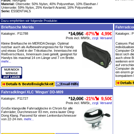
Farbe:
Neongelb
Material:
Oberseite: 50% Nylon, 40% Polyurethan, 10% Elasthan /
Unterseite: 59% Nylon, 25% Kevlar® Aramid, 16% Polyurethan
Serie:
ESSENTIALS
Dazu empfehlen wir folgende Produkte:
Brieftasche Merida
Fahrradcom
*
14,95€
-67%
4,99€
Katalognr.: P11788
Katalognr.: 
Preis incl. MWSt.,
zzgl. Versand
Kleine Brieftasche im MERIDA Design. Optimal
Cateyes Padr
nutzbar auch als Aufbewahrungstasche für Handy
individualis
und etwas Geld in der Trikottasche. Innentasche mit
Computer-Dis
Reißverschluss, Innenraum zwei geteilt, geeignet für
lässt sich di
Handys bis maximal 14 cm Länge und 7 cm Breite.
auch ohne Be
mehr...
weiteren erm
auf verschie
Computer der
ein enorm g
kompaktem D
Fahrradklingel XLC 'Mingun' DD-M09
*
12,00€
-21%
9,50€
Katalognr.: P11727
Preis incl. MWSt.,
zzgl. Versand
Große klangvolle Fahrradglocke in Chrom für alle
Fahrräder, Durchmesser 83 mm, extra lauter Ding-
Dong Klang. Passend für einen Lenkerdurchmesser
von 22-24 mm.
mehr...