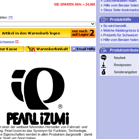
»
Geschenkideen holen
SIE SPAREN 56% = 24,96€
»
Hilfe vom Berater holen
»
Diese Seite bookmarke
hlen:
[?]
Produkthilfe
»
So wird bestellt...
»
Welche Kleidergrösse b
»
Preisinfo für Schweize
»
Hilfe vom Berater holen
r Schweizer
Produktattribute
Neuheit
Restposten
Sonderangebot
st einer der weltweit führenden Hersteller von Fahrrad- und
ng. Pearl Izumi ist das Synonym für Funktion, Technologie,
e Eigenschaften werden in allen Produkten dargestellt - damit
hr Spaß am Sport haben.