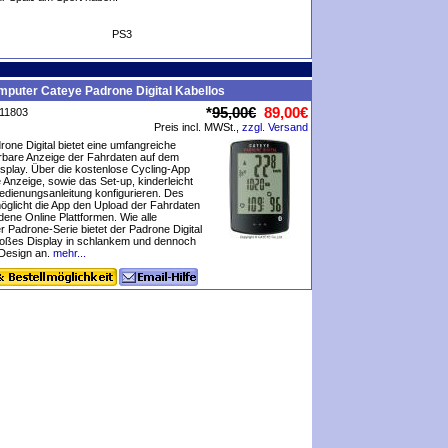
PS3
puter Cateye Padrone Digital Kabellos
*
95,00€
89,00€
P11803
Preis incl. MWSt.,
zzgl. Versand
one Digital bietet eine umfangreiche
ierbare Anzeige der Fahrdaten auf dem
play. Über die kostenlose Cycling-App
e Anzeige, sowie das Set-up, kinderleicht
dienungsanleitung konfigurieren. Des
öglicht die App den Upload der Fahrdaten
dene Online Plattformen. Wie alle
 Padrone-Serie bietet der Padrone Digital
roßes Display in schlankem und dennoch
esign an.
mehr...