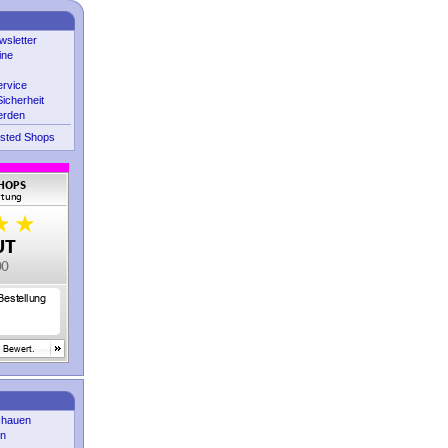
sletter
ine
ervice
icherheit
erden
sted Shops
chauen
en