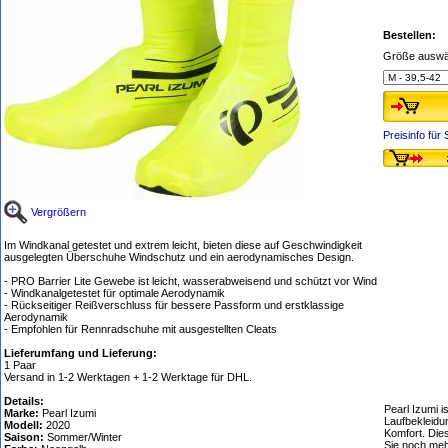
Bestellen:
Größe auswä
Preisinfo fü
Vergrößern
Im Windkanal getestet und extrem leicht, bieten diese auf Geschwindigkeit
ausgelegten Überschuhe Windschutz und ein aerodynamisches Design.
- PRO Barrier Lite Gewebe ist leicht, wasserabweisend und schützt vor Wind
- Windkanalgetestet für optimale Aerodynamik
- Rückseitiger Reißverschluss für bessere Passform und erstklassige
Aerodynamik
- Empfohlen für Rennradschuhe mit ausgestellten Cleats
Lieferumfang und Lieferung:
1 Paar
Versand in 1-2 Werktagen + 1-2 Werktage für DHL.
Details:
Pearl Izumi i
Marke:
Pearl Izumi
Laufbekleidu
Modell:
2020
Komfort. Dies
Saison:
Sommer/Winter
Sie noch me