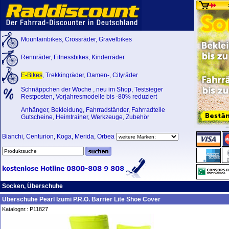
Mountainbikes
,
Crossräder
,
Gravelbikes
Rennräder
,
Fitnessbikes
,
Kinderräder
E-Bikes
,
Trekkingräder
,
Damen-
,
Cityräder
Schnäppchen der Woche
,
neu im Shop
,
Testsieger
Restposten, Vorjahresmodelle bis -80% reduziert
Anhänger
,
Bekleidung
,
Fahrradständer
,
Fahrradteile
Gutscheine
,
Heimtrainer
,
Werkzeuge
,
Zubehör
Bianchi
,
Centurion
,
Koga
,
Merida
,
Orbea
Socken, Überschuhe
Überschuhe Pearl Izumi P.R.O. Barrier Lite Shoe Cover
Katalognr.: P11827