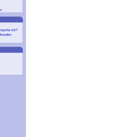
n
rauche ich?
r Kunden