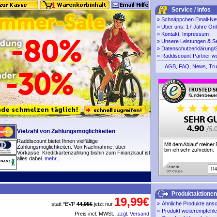
Service / Infos
»
Schnäppchen Email-New
»
Über uns: 17 Jahre Onl
»
Kontakt, Impressum
»
Unsere Leistungen & S
»
Datenschutzerklärung/S
»
Raddiscount-Partner w
AGB
,
FAQ
,
News
,
Tru
Vielzahl von Zahlungsmöglichkeiten
Raddiscount bietet Ihnen vielfältige
Zahlungsmöglichkeiten. Von Nachnahme, über
Vorkasse, Kreditkartenzahlung bishin zum Finanzkauf ist
alles dabei.
mehr...
Produktaktionen
19,99€
»
Ähnliche Produkte ans
statt *EVP
44,95€
jetzt nur
»
Produkt weiterempfehl
Preis incl. MWSt.,
zzgl. Versand