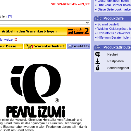
»
Geschenkideen holen
SIE SPAREN 54% = 69,96€
»
Hilfe vom Berater holen
»
Diese Seite bookmarke
hlen:
[?]
Produkthilfe
»
So wird bestellt...
»
Welche Kleidergrösse b
»
Preisinfo für Schweize
»
Hilfe vom Berater holen
r Schweizer
Produktattribute
Neuheit
Restposten
Sonderangebot
st einer der weltweit führenden Hersteller von Fahrrad- und
ng. Pearl Izumi ist das Synonym für Funktion, Technologie,
e Eigenschaften werden in allen Produkten dargestellt - damit
hr Spaß am Sport haben.