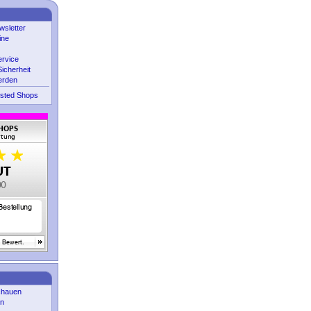
sletter
ine
ervice
icherheit
erden
sted Shops
chauen
en