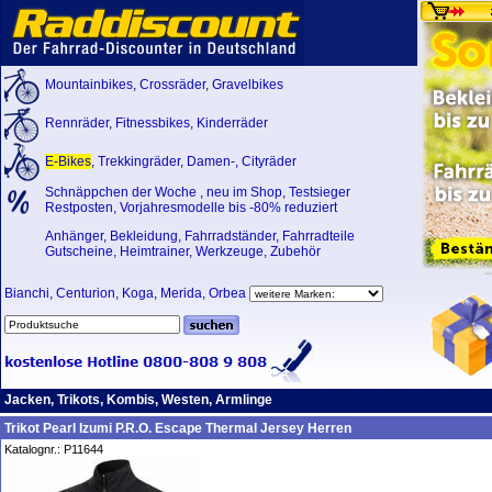
Mountainbikes
,
Crossräder
,
Gravelbikes
Rennräder
,
Fitnessbikes
,
Kinderräder
E-Bikes
,
Trekkingräder
,
Damen-
,
Cityräder
Schnäppchen der Woche
,
neu im Shop
,
Testsieger
Restposten, Vorjahresmodelle bis -80% reduziert
Anhänger
,
Bekleidung
,
Fahrradständer
,
Fahrradteile
Gutscheine
,
Heimtrainer
,
Werkzeuge
,
Zubehör
Bianchi
,
Centurion
,
Koga
,
Merida
,
Orbea
Jacken, Trikots, Kombis, Westen, Armlinge
Trikot Pearl Izumi P.R.O. Escape Thermal Jersey Herren
Katalognr.: P11644