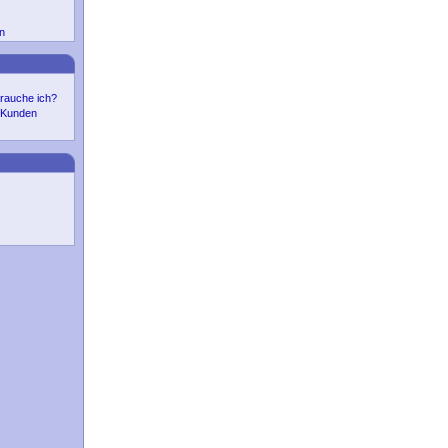
n
rauche ich?
r Kunden