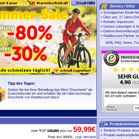
Service / Infos
»
Schnäppchen Email-New
»
Über uns: 17 Jahre Onl
»
Kontakt, Impressum
»
Unsere Leistungen & S
»
Datenschutzerklärung/S
»
Raddiscount-Partner w
AGB
,
FAQ
,
News
,
Tru
Tipp des Tages:
Geben Sie bei Ihrer Bestellung das Wort "Geschenk" als
Gutscheincode ein und erhalten Sie ein Überraschungs-
Geschenk von Raddiscount dazu!
Produktaktionen
59,99€
»
Ähnliche Produkte ans
statt *EVP
129,95€
jetzt nur
»
Produkt weiterempfehl
Preis incl. MWSt.,
zzgl. Versand