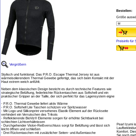
Bestellen:
Größe auswä
Preisinfo fü
Vergrößern
Stylisch und funktional. Das P.R.O. Escape Thermal Jersey ist aus
wärmeisolierendem Thermal Gewebe gefertigt, das sich beim Kontakt mit der
Haut extrem weich anfühlt.
Neben dem klassischen Design besticht es durch technische Features wie
strategische Belüftung, federleichte Rückentaschen aus Softshell und ein
praktischer Gripper an der Taille, der sich perfekt für das Lagensystem eigne
- P.R.O. Thermal Gewebe liefert aktiv Wärme
- P.R.O. Softshell Lite Taschen schützen vor Spritzwasser
- Mit Logo und Silikonprint versehenes Elastik-Element auf der Rückseite
verhindert ein Verrutschen des Trikots
- Reflektierende BioViz® Elemente sorgen für erhöhte Sichtbarkeit bei
schlechten Lichtverhältnissen
Pearl Izumi i
- Durchgehender Vislon-Reißverschluss sorgt für Belüftung und lässt sich
Laufbekleidu
leicht öffnen und schließen
Komfort. Dies
- Drei Rückentaschen mit zusätzlicher Seiten- und Außentasche
Sie noch me