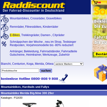
Mountainbikes
,
Crossräder
,
Gravelbikes
Rennräder
,
Fitnessbikes
,
Kinderräder
E-Bikes
,
Trekkingräder
,
Damen-
,
Cityräder
Schnäppchen der Woche
,
neu im Shop
,
Testsieger
Restposten, Vorjahresmodelle bis -80% reduziert
Anhänger
,
Bekleidung
,
Fahrradständer
,
Fahrradteile
Gutscheine
,
Heimtrainer
,
Werkzeuge
,
Zubehör
Bianchi
,
Centurion
,
Koga
,
Merida
,
Orbea
Mountainbikes, Hardtails und Fullys
Mountainbike Merida Big.Nine 300 29er
Katalognr.: P11630