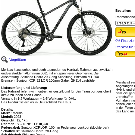
Bestellen:
Rahmenhöhe
0% Finanzie
Preisinfo fü
Vergrößern
Meridas klassisches und doch topmodernes Hardtail. Rahmen aus zweifach
endverstärktem Aluminium 6061 mit entspannterer Geomertrie. Die
Ausstattung: Shimano Deore 20-Gang Schaltung, Shimano MT-200
Bremsen, Suntour XCR 32 LOR 100mm Gabel, 29 Zoll Laufräder.
Merida ist ei
Angefangen b
Lieferumfang und Lieferung:
Hybrid und e
Das Fahrrad liefern wir montiert, eingestellt und für den Transport gesichert
dem Ziel geg
direkt zu Ihnen nach Hause.
verschaffen.
Versand in 1-2 Werktagen + 1-5 Werktage für DHL.
Vorhaben, nur
Das Produkt liefern wir in Deutschland frei Haus.
denen jeder 
in der Folge 
Details:
das Land mi
Marke:
Merida
Modell:
2023
Gewicht:
12,7 kg
Rahmen:
BIG.NINE TFS III, Alu
Federgabel:
Suntour XCRLOR, 100mm Federweg, Lockout (blockierbar)
Schaltwerk:
Shimano Deore, 20-Gang
Schalthebel:
Shimano Deore