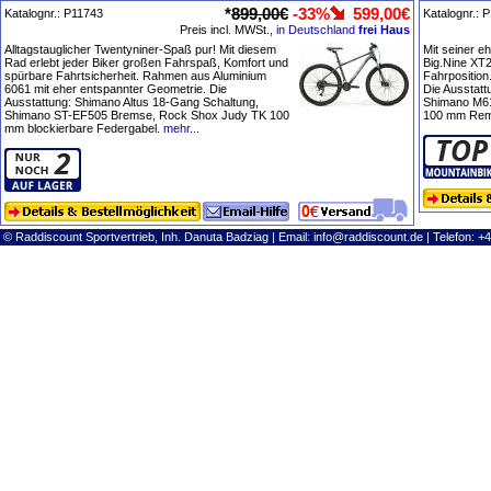
*
899,00€
-33%
599,00€
Katalognr.: P11743
Katalognr.: 
Preis incl. MWSt.,
in Deutschland
frei Haus
Alltagstauglicher Twentyniner-Spaß pur! Mit diesem
Mit seiner e
Rad erlebt jeder Biker großen Fahrspaß, Komfort und
Big.Nine XT2
spürbare Fahrtsicherheit. Rahmen aus Aluminium
Fahrposition
6061 mit eher entspannter Geometrie. Die
Die Ausstat
Ausstattung: Shimano Altus 18-Gang Schaltung,
Shimano M6
Shimano ST-EF505 Bremse, Rock Shox Judy TK 100
100 mm Remo
mm blockierbare Federgabel.
mehr...
© Raddiscount Sportvertrieb, Inh. Danuta Badziag | Email:
info@raddiscount.de
| Telefon: +