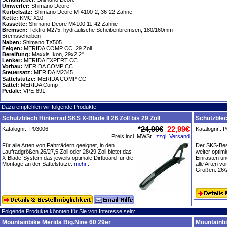
Umwerfer:
Shimano Deore
Kurbelsatz:
Shimano Deore M-4100-2, 36-22 Zähne
Kette:
KMC X10
Kassette:
Shimano Deore M4100 11-42 Zähne
Bremsen:
Tektro M275, hydraulische Scheibenbremsen, 180/160mm
Bremsscheiben
Naben:
Shimano TX505
Felgen:
MERIDA COMP CC, 29 Zoll
Bereifung:
Maxxis Ikon, 29x2.2"
Lenker:
MERIDA EXPERT CC
Vorbau:
MERIDA COMP CC
Steuersatz:
MERIDA M2345
Sattelstütze:
MERIDA COMP CC
Sattel:
MERIDA Comp
Pedale:
VPE-891
Dazu empfehlen wir folgende Produkte:
Schutzblech Hinterrad SKS X-Blade II 26 Zoll bis 29 Zoll
Schutzblec
*
24,99€
22,99€
Katalognr.: P03006
Katalognr.: 
Preis incl. MWSt.,
zzgl. Versand
Für alle Arten von Fahrrädern geeignet, in den
Der SKS-Best
Laufradgrößen 26/27,5 Zoll oder 28/29 Zoll bietet das
weiter optimi
X-Blade-System das jeweils optimale Dirtboard für die
Einrasten un
Montage an der Sattelstütze.
mehr...
alle Arten v
Größen: 26/2
Folgende Produkte könnten für Sie von Interesse sein:
Mountainbike Merida Big.Nine 60 29er
Mountainbi