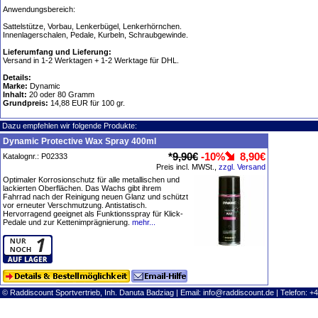
Anwendungsbereich:
Sattelstütze, Vorbau, Lenkerbügel, Lenkerhörnchen.
Innenlagerschalen, Pedale, Kurbeln, Schraubgewinde.
Lieferumfang und Lieferung:
Versand in 1-2 Werktagen + 1-2 Werktage für DHL.
Details:
Marke:
Dynamic
Inhalt:
20 oder 80 Gramm
Grundpreis:
14,88 EUR für 100 gr.
Dazu empfehlen wir folgende Produkte:
Dynamic Protective Wax Spray 400ml
*
9,90€
-10%
8,90€
Katalognr.: P02333
Preis incl. MWSt.,
zzgl. Versand
Optimaler Korrosionschutz für alle metallischen und
lackierten Oberflächen. Das Wachs gibt ihrem
Fahrrad nach der Reinigung neuen Glanz und schützt
vor erneuter Verschmutzung. Antistatisch.
Hervorragend geeignet als Funktionsspray für Klick-
Pedale und zur Kettenimprägnierung.
mehr...
© Raddiscount Sportvertrieb, Inh. Danuta Badziag | Email:
info@raddiscount.de
| Telefon: +