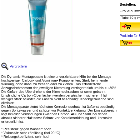
Bestellen:
Größe auswä
Preisinfo fü
Vergrößern
Die Dynamic Montagepaste ist eine unverzichtbare Hilfe bei der Montage
hochwertiger Carbon- und Aluminium- Komponenten. Stark hemmende
Wirkung, ohne dabei zu fressen oder zu kleben. Das erforderliche
Anzugsdrehmoment der jeweiligen Klemmung verringert sich um bis zu 30%.
Die Gefahr des Überdrehens der Klemmschrauben ist somit gebannt.
Empfindliche Carbon-Oberflächen werden bei gleichem, sicherem Halt
weniger stark belastet, die Fasern nicht beschädigt. Knackgeräusche sind
eliminiert.
Die Montagepaste bietet höchsten Korrosionsschutz, ist äußerst beständig
gegen Spritzwasser und schützt vor Kontaktverklebung. Der Einsatzbereich
liegt bei allen Verbindungen zwischen Carbon, Alu und Stahl, bei denen
absolut sicherer Halt sowie Schutz vor Kontaktverklebung und -korrosion
erforderlich ist.
* Resistenz gegen Wasser: hoch
* Viskosität: sehr zähflüssig (bei 20 °C)
* Reibungskoeffizient: sehr hoch