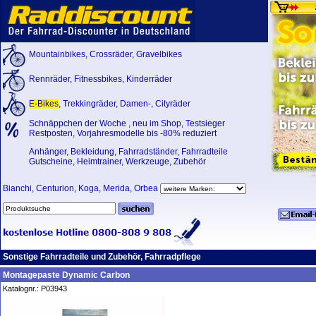
Mountainbikes
,
Crossräder
,
Gravelbikes
Rennräder
,
Fitnessbikes
,
Kinderräder
E-Bikes
,
Trekkingräder
,
Damen-
,
Cityräder
Schnäppchen der Woche
,
neu im Shop
,
Testsieger
Restposten, Vorjahresmodelle bis -80% reduziert
Anhänger
,
Bekleidung
,
Fahrradständer
,
Fahrradteile
Gutscheine
,
Heimtrainer
,
Werkzeuge
,
Zubehör
Bianchi
,
Centurion
,
Koga
,
Merida
,
Orbea
Sonstige Fahrradteile und Zubehör, Fahrradpflege
Montagepaste Dynamic Carbon
Katalognr.: P03943