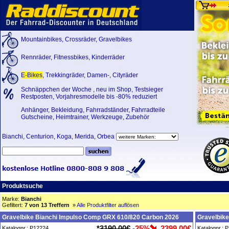
Mountainbikes
,
Crossräder
,
Gravelbikes
Rennräder
,
Fitnessbikes
,
Kinderräder
E-Bikes
,
Trekkingräder
,
Damen-
,
Cityräder
Schnäppchen der Woche
,
neu im Shop
,
Testsieger
Restposten, Vorjahresmodelle bis -80% reduziert
Anhänger
,
Bekleidung
,
Fahrradständer
,
Fahrradteile
Gutscheine
,
Heimtrainer
,
Werkzeuge
,
Zubehör
Bianchi
,
Centurion
,
Koga
,
Merida
,
Orbea
Produktsuche
Marke:
Bianchi
Gefiltert:
7 von 13 Treffern
»
Alle Produktfilter auflösen
Gravelbike Bianchi Impulso Comp GRX 610/820 Carbon 2026
Gravelbike
*
3190,00€
-25%
2399,00€
Katalognr.: P12224
Katalognr.: 