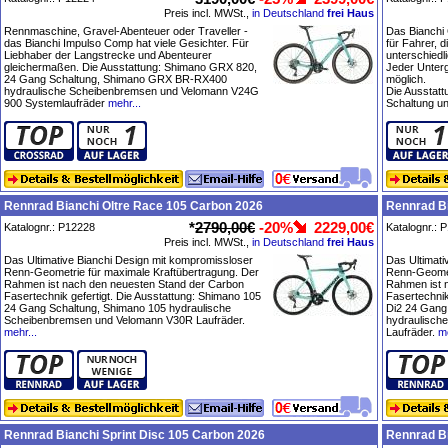
Preis incl. MWSt.,
in Deutschland
frei Haus
Rennmaschine, Gravel-Abenteuer oder Traveller -
Das Bianchi 
das Bianchi Impulso Comp hat viele Gesichter. Für
für Fahrer, d
Liebhaber der Langstrecke und Abenteurer
unterschiedl
gleichermaßen. Die Ausstattung: Shimano GRX 820,
Jeder Unterg
24 Gang Schaltung, Shimano GRX BR-RX400
möglich.
hydraulische Scheibenbremsen und Velomann V24G
Die Ausstat
900 Systemlaufräder
mehr...
Schaltung un
Rennrad Bianchi Oltre Race 105 Carbon 2026
Rennrad Bi
*
2790,00€
-20%
2229,00€
Katalognr.: P12228
Katalognr.: 
Preis incl. MWSt.,
in Deutschland
frei Haus
Das Ultimative Bianchi Design mit kompromissloser
Das Ultimati
Renn-Geometrie für maximale Kraftübertragung. Der
Renn-Geomet
Rahmen ist nach den neuesten Stand der Carbon
Rahmen ist 
Fasertechnik gefertigt. Die Ausstattung: Shimano 105
Fasertechnik
24 Gang Schaltung, Shimano 105 hydraulische
Di2 24 Gang
Scheibenbremsen und Velomann V30R Laufräder.
hydraulisch
mehr...
Laufräder.
me
Rennrad Bianchi Sprint Disc 105 Carbon 2026
Rennrad Bi