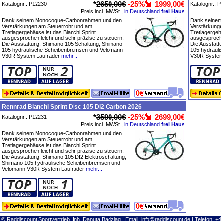
*
2650,00€
-25%
1999,00€
Katalognr.: P12230
Katalognr.: 
Preis incl. MWSt.,
in Deutschland
frei Haus
Dank seinem Monocoque-Carbonrahmen und den
Dank seine
Verstärkungen am Steuerrohr und am
Verstärkung
Tretlagergehäuse ist das Bianchi Sprint
Tretlagergeh
ausgesprochen leicht und sehr präzise zu steuern.
ausgesproche
Die Ausstattung: Shimano 105 Schaltung, Shimano
Die Ausstat
105 hydraulische Scheibenbremsen und Velomann
105 hydraul
V30R System Laufräder
mehr...
V30R System
Rennrad Bianchi Sprint Disc 105 Di2 Carbon 2026
*
3590,00€
-25%
2699,00€
Katalognr.: P12231
Preis incl. MWSt.,
in Deutschland
frei Haus
Dank seinem Monocoque-Carbonrahmen und den
Verstärkungen am Steuerrohr und am
Tretlagergehäuse ist das Bianchi Sprint
ausgesprochen leicht und sehr präzise zu steuern.
Die Ausstattung: Shimano 105 DI2 Elektroschaltung,
Shimano 105 hydraulische Scheibenbremsen und
Velomann V30R System Laufräder
mehr...
© Raddiscount Sportvertrieb, Inh. Danuta Badziag | Email:
info@raddiscount.de
| Telefon: +