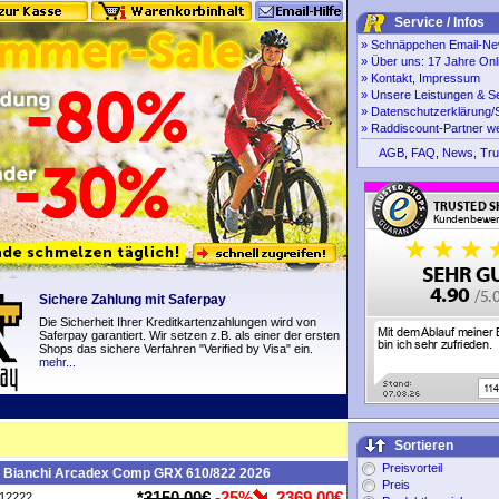
Service / Infos
»
Schnäppchen Email-New
»
Über uns: 17 Jahre Onl
»
Kontakt, Impressum
»
Unsere Leistungen & S
»
Datenschutzerklärung/S
»
Raddiscount-Partner w
AGB
,
FAQ
,
News
,
Tru
Sichere Zahlung mit Saferpay
Die Sicherheit Ihrer Kreditkartenzahlungen wird von
Saferpay garantiert. Wir setzen z.B. als einer der ersten
Shops das sichere Verfahren "Verified by Visa" ein.
mehr...
Sortieren
Preisvorteil
e Bianchi Arcadex Comp GRX 610/822 2026
Preis
*
3150,00€
-25%
2369,00€
P12222