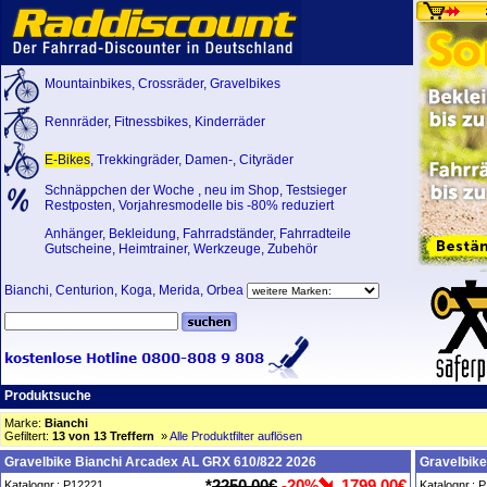
Mountainbikes
,
Crossräder
,
Gravelbikes
Rennräder
,
Fitnessbikes
,
Kinderräder
E-Bikes
,
Trekkingräder
,
Damen-
,
Cityräder
Schnäppchen der Woche
,
neu im Shop
,
Testsieger
Restposten, Vorjahresmodelle bis -80% reduziert
Anhänger
,
Bekleidung
,
Fahrradständer
,
Fahrradteile
Gutscheine
,
Heimtrainer
,
Werkzeuge
,
Zubehör
Bianchi
,
Centurion
,
Koga
,
Merida
,
Orbea
Produktsuche
Marke:
Bianchi
Gefiltert:
13 von 13 Treffern
»
Alle Produktfilter auflösen
Gravelbike Bianchi Arcadex AL GRX 610/822 2026
Gravelbik
*
2250,00€
-20%
1799,00€
Katalognr.: P12221
Katalognr.: 