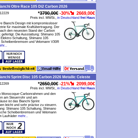
anchi Oltre Race 105 Di2 Carbon 2026
*
3790,00€
-30%
2669,00€
P12229
Preis incl. MWSt.,
in Deutschland
frei Haus
ve Bianchi Design mit kompromissloser
rie für maximale Kraftübertragung. Der
nach den neuesten Stand der Carbon
 gefertigt. Die Ausstattung: Shimano 105
 Elektro-Schaltung, Shimano 105
e Scheibenbremsen und Velomann V30R
hr...
anchi Sprint Disc 105 Carbon 2026 Metallic Celeste
*
2650,00€
-21%
2099,00€
P12269
Preis incl. MWSt.,
in Deutschland
frei Haus
m Monocoque-Carbonrahmen und den
en am Steuerrohr und am
äuse ist das Bianchi Sprint
n leicht und sehr präzise zu steuern.
tung: Shimano 105 Schaltung, Shimano
ische Scheibenbremsen und Velomann
 Laufräder
mehr...