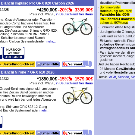
·
deutliche Preisvorteile
 Bianchi Impulso Pro GRX 820 Carbon 2026
·
Sommer-Sale:
*
4250,00€
-20%
3399,00€
P12225
Bekleidung bis -80%
Preis incl. MWSt.,
in Deutschland
frei Haus
Fahrräder bis -30%
·
0% Fahrrad-Finanzier
e, Gravel-Abenteuer oder Traveller -
schon ab 9€/Monat
Impulso Comp hat viele Gesichter. Für
er Langstrecke und Abenteurer
·
Einkaufen
ohne Regist
en. Die Ausstattung: Shimano GRX 820,
·
durchgehende Öffnungs
haltung, Shimano GRX BR-RX820
·
viele und sichere Zahlu
e Scheibenbremsen und Bianchi
·
Einfache, schnelle Fina
rbium Carbon Systemlaufräder
mehr...
sofortige Genehmigu
Vertragsabschluss onl
·
Fahrräder werden direk
geliefert: montiert, einge
gesichert
Und Sie haben Recht auf:
·
24 Monate
Gewährleis
 Bianchi Nirone 7 GRX 610 2026
und volle
Herstellergar
Details:
AGB
,
Service
,
Si
*
1850,00€
-15%
1579,00€
P12232
Preis incl. MWSt.,
in Deutschland
frei Haus
Gravel-Sortiment eignet sich am besten
ie ihre Zeit im Sattel genießen und die
ichsten Routen bewältigen möchten.
rund wird fahrbar und jedes Abenteuer
tung: Shimano GRX 822 12-Gang
d Bianchi Systemlaufräder
mehr...