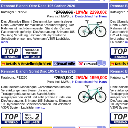
Rennrad Bianchi Oltre Race 105 Carbon 2026
Rennrad Bi
*
2790,00€
-18%
2299,00€
Katalognr.: P12228
Katalognr.: 
Preis incl. MWSt.,
in Deutschland
frei Haus
Das Ultimative Bianchi Design mit kompromissloser
Das Ultimati
Renn-Geometrie für maximale Kraftübertragung. Der
Renn-Geomet
Rahmen ist nach den neuesten Stand der Carbon
Rahmen ist 
Fasertechnik gefertigt. Die Ausstattung: Shimano 105
Fasertechnik
24 Gang Schaltung, Shimano 105 hydraulische
Di2 24 Gang
Scheibenbremsen und Velomann V30R Laufräder.
hydraulisch
mehr...
Laufräder.
me
Rennrad Bianchi Sprint Disc 105 Carbon 2026
Rennrad Bi
*
2650,00€
-25%
1999,00€
Katalognr.: P12230
Katalognr.: 
Preis incl. MWSt.,
in Deutschland
frei Haus
Dank seinem Monocoque-Carbonrahmen und den
Dank seine
Verstärkungen am Steuerrohr und am
Verstärkung
Tretlagergehäuse ist das Bianchi Sprint
Tretlagergeh
ausgesprochen leicht und sehr präzise zu steuern.
ausgesproche
Die Ausstattung: Shimano 105 Schaltung, Shimano
Die Ausstat
105 hydraulische Scheibenbremsen und Velomann
105 hydraul
V30R System Laufräder
mehr...
V30R System