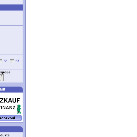
55
57
ergröße
auf
odukte