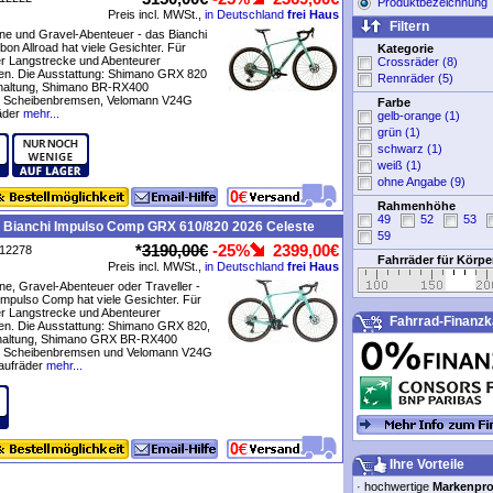
Produktbezeichnung
Preis incl. MWSt.,
in Deutschland
frei Haus
Filtern
e und Gravel-Abenteuer - das Bianchi
on Allroad hat viele Gesichter. Für
Kategorie
er Langstrecke und Abenteurer
Crossräder (8)
en. Die Ausstattung: Shimano GRX 820
Rennräder (5)
altung, Shimano BR-RX400
e Scheibenbremsen, Velomann V24G
Farbe
äder
mehr...
gelb-orange (1)
grün (1)
schwarz (1)
weiß (1)
ohne Angabe (9)
Rahmenhöhe
49
52
53
e Bianchi Impulso Comp GRX 610/820 2026 Celeste
59
*
3190,00€
-25%
2399,00€
P12278
Fahrräder für Körp
Preis incl. MWSt.,
in Deutschland
frei Haus
e, Gravel-Abenteuer oder Traveller -
Impulso Comp hat viele Gesichter. Für
er Langstrecke und Abenteurer
Fahrrad-Finanzk
en. Die Ausstattung: Shimano GRX 820,
haltung, Shimano GRX BR-RX400
e Scheibenbremsen und Velomann V24G
aufräder
mehr...
Ihre Vorteile
·
hochwertige
Markenpr