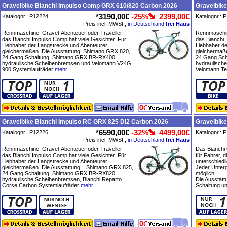
Gravelbike Bianchi Impulso Comp GRX 610/820 Carbon 2026
Gravelbike
*
3190,00€
-25%
2399,00€
Katalognr.: P12224
Katalognr.: 
Preis incl. MWSt.,
in Deutschland
frei Haus
Rennmaschine, Gravel-Abenteuer oder Traveller -
Rennmaschin
das Bianchi Impulso Comp hat viele Gesichter. Für
das Bianchi 
Liebhaber der Langstrecke und Abenteurer
Liebhaber d
gleichermaßen. Die Ausstattung: Shimano GRX 820,
gleichermaß
24 Gang Schaltung, Shimano GRX BR-RX400
24 Gang Sc
hydraulische Scheibenbremsen und Velomann V24G
hydraulisch
900 Systemlaufräder
mehr...
Velomann Te
Gravelbike Bianchi Impulso RC GRX 825 Di2 Carbon 2026
Gravelbike
*
6590,00€
-32%
4499,00€
Katalognr.: P12226
Katalognr.: 
Preis incl. MWSt.,
in Deutschland
frei Haus
Rennmaschine, Gravel-Abenteuer oder Traveller -
Das Bianchi 
das Bianchi Impulso Comp hat viele Gesichter. Für
für Fahrer, d
Liebhaber der Langstrecke und Abenteurer
unterschiedl
gleichermaßen. Die Ausstattung: : Shimano GRX 825,
Jeder Unterg
24 Gang Schaltung, Shimano GRX BR-RX820
möglich.
hydraulische Scheibenbremsen, Bianchi Reparto
Die Ausstat
Corse Carbon Systemlaufräder
mehr...
Schaltung un