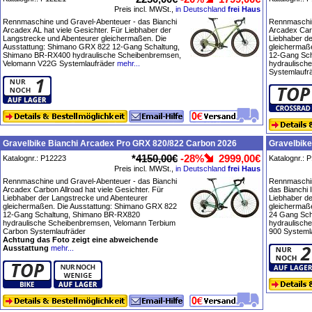
Preis incl. MWSt.,
in Deutschland
frei Haus
Rennmaschine und Gravel-Abenteuer - das Bianchi
Rennmaschin
Arcadex AL hat viele Gesichter. Für Liebhaber der
Arcadex Carb
Langstrecke und Abenteurer gleichermaßen. Die
Liebhaber d
Ausstattung: Shimano GRX 822 12-Gang Schaltung,
gleichermaß
Shimano BR-RX400 hydraulische Scheibenbremsen,
12-Gang Sch
Velomann V22G Systemlaufräder
mehr...
hydraulisch
Systemlaufr
Gravelbike Bianchi Arcadex Pro GRX 820/822 Carbon 2026
Gravelbik
*
4150,00€
-28%
2999,00€
Katalognr.: P12223
Katalognr.: 
Preis incl. MWSt.,
in Deutschland
frei Haus
Rennmaschine und Gravel-Abenteuer - das Bianchi
Rennmaschin
Arcadex Carbon Allroad hat viele Gesichter. Für
das Bianchi 
Liebhaber der Langstrecke und Abenteurer
Liebhaber d
gleichermaßen. Die Ausstattung: Shimano GRX 822
gleichermaß
12-Gang Schaltung, Shimano BR-RX820
24 Gang Sc
hydraulische Scheibenbremsen, Velomann Terbium
hydraulisch
Carbon Systemlaufräder
900 Systeml
Achtung das Foto zeigt eine abweichende
Ausstattung
mehr...