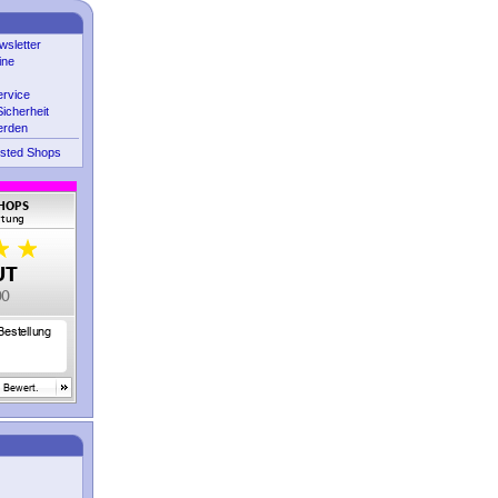
sletter
ine
ervice
icherheit
erden
sted Shops