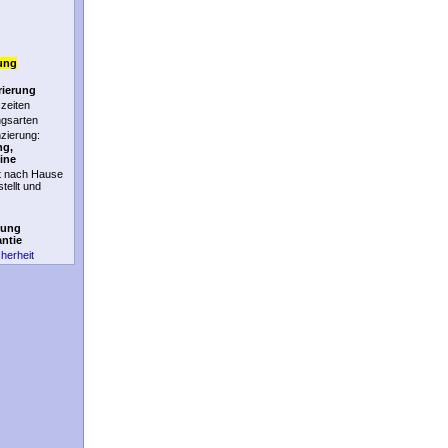
ung
rierung
zeiten
ngsarten
nzierung:
ng,
ine
t nach Hause
stellt und
tung
antie
cherheit