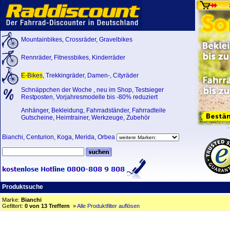
Mountainbikes
,
Crossräder
,
Gravelbikes
Rennräder
,
Fitnessbikes
,
Kinderräder
E-Bikes
,
Trekkingräder
,
Damen-
,
Cityräder
Schnäppchen der Woche
,
neu im Shop
,
Testsieger
Restposten, Vorjahresmodelle bis -80% reduziert
Anhänger
,
Bekleidung
,
Fahrradständer
,
Fahrradteile
Gutscheine
,
Heimtrainer
,
Werkzeuge
,
Zubehör
Bianchi
,
Centurion
,
Koga
,
Merida
,
Orbea
Produktsuche
Marke:
Bianchi
Gefiltert:
0 von 13 Treffern
»
Alle Produktfilter auflösen