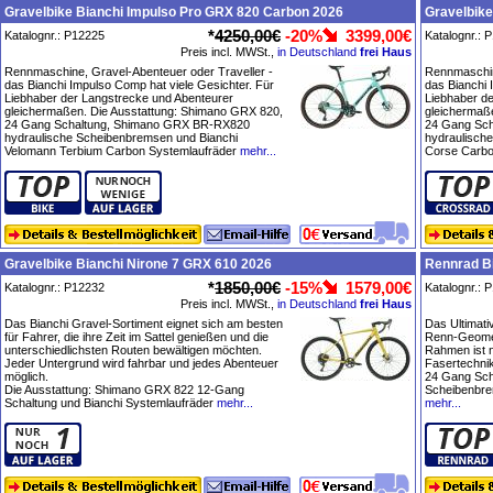
Gravelbike Bianchi Impulso Pro GRX 820 Carbon 2026
Gravelbike
*
4250,00€
-20%
3399,00€
Katalognr.: P12225
Katalognr.: 
Preis incl. MWSt.,
in Deutschland
frei Haus
Rennmaschine, Gravel-Abenteuer oder Traveller -
Rennmaschin
das Bianchi Impulso Comp hat viele Gesichter. Für
das Bianchi 
Liebhaber der Langstrecke und Abenteurer
Liebhaber d
gleichermaßen. Die Ausstattung: Shimano GRX 820,
gleichermaß
24 Gang Schaltung, Shimano GRX BR-RX820
24 Gang Sc
hydraulische Scheibenbremsen und Bianchi
hydraulisch
Velomann Terbium Carbon Systemlaufräder
mehr...
Corse Carbo
Gravelbike Bianchi Nirone 7 GRX 610 2026
Rennrad Bi
*
1850,00€
-15%
1579,00€
Katalognr.: P12232
Katalognr.: 
Preis incl. MWSt.,
in Deutschland
frei Haus
Das Bianchi Gravel-Sortiment eignet sich am besten
Das Ultimati
für Fahrer, die ihre Zeit im Sattel genießen und die
Renn-Geomet
unterschiedlichsten Routen bewältigen möchten.
Rahmen ist 
Jeder Untergrund wird fahrbar und jedes Abenteuer
Fasertechnik
möglich.
24 Gang Sch
Die Ausstattung: Shimano GRX 822 12-Gang
Scheibenbre
Schaltung und Bianchi Systemlaufräder
mehr...
mehr...