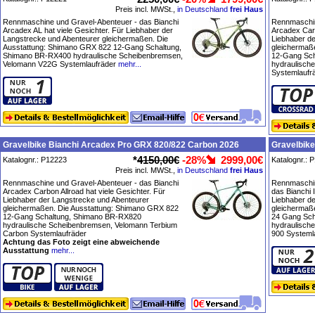
Preis incl. MWSt.,
in Deutschland
frei Haus
Rennmaschine und Gravel-Abenteuer - das Bianchi
Rennmaschin
Arcadex AL hat viele Gesichter. Für Liebhaber der
Arcadex Carb
Langstrecke und Abenteurer gleichermaßen. Die
Liebhaber d
Ausstattung: Shimano GRX 822 12-Gang Schaltung,
gleichermaß
Shimano BR-RX400 hydraulische Scheibenbremsen,
12-Gang Sch
Velomann V22G Systemlaufräder
mehr...
hydraulisch
Systemlaufr
Gravelbike Bianchi Arcadex Pro GRX 820/822 Carbon 2026
Gravelbik
*
4150,00€
-28%
2999,00€
Katalognr.: P12223
Katalognr.: 
Preis incl. MWSt.,
in Deutschland
frei Haus
Rennmaschine und Gravel-Abenteuer - das Bianchi
Rennmaschin
Arcadex Carbon Allroad hat viele Gesichter. Für
das Bianchi 
Liebhaber der Langstrecke und Abenteurer
Liebhaber d
gleichermaßen. Die Ausstattung: Shimano GRX 822
gleichermaß
12-Gang Schaltung, Shimano BR-RX820
24 Gang Sc
hydraulische Scheibenbremsen, Velomann Terbium
hydraulisch
Carbon Systemlaufräder
900 Systeml
Achtung das Foto zeigt eine abweichende
Ausstattung
mehr...