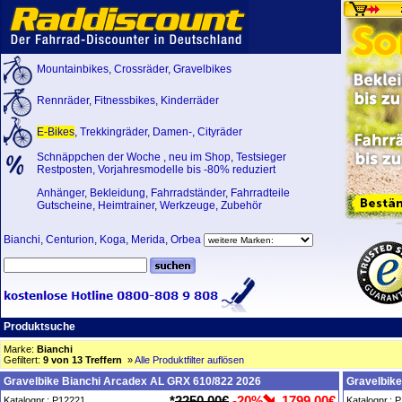
Mountainbikes
,
Crossräder
,
Gravelbikes
Rennräder
,
Fitnessbikes
,
Kinderräder
E-Bikes
,
Trekkingräder
,
Damen-
,
Cityräder
Schnäppchen der Woche
,
neu im Shop
,
Testsieger
Restposten, Vorjahresmodelle bis -80% reduziert
Anhänger
,
Bekleidung
,
Fahrradständer
,
Fahrradteile
Gutscheine
,
Heimtrainer
,
Werkzeuge
,
Zubehör
Bianchi
,
Centurion
,
Koga
,
Merida
,
Orbea
Produktsuche
Marke:
Bianchi
Gefiltert:
9 von 13 Treffern
»
Alle Produktfilter auflösen
Gravelbike Bianchi Arcadex AL GRX 610/822 2026
Gravelbik
*
2250,00€
-20%
1799,00€
Katalognr.: P12221
Katalognr.: 