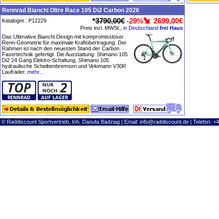
Rennrad Bianchi Oltre Race 105 Di2 Carbon 2026
*
3790,00€
-29%
2699,00€
Katalognr.: P12229
Preis incl. MWSt.,
in Deutschland
frei Haus
Das Ultimative Bianchi Design mit kompromissloser
Renn-Geometrie für maximale Kraftübertragung. Der
Rahmen ist nach den neuesten Stand der Carbon
Fasertechnik gefertigt. Die Ausstattung: Shimano 105
Di2 24 Gang Elektro-Schaltung, Shimano 105
hydraulische Scheibenbremsen und Velomann V30R
Laufräder.
mehr...
© Raddiscount Sportvertrieb, Inh. Danuta Badziag | Email:
info@raddiscount.de
| Telefon: +