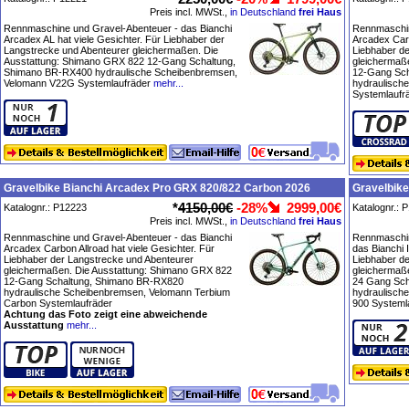
Preis incl. MWSt.,
in Deutschland
frei Haus
Rennmaschine und Gravel-Abenteuer - das Bianchi
Rennmaschin
Arcadex AL hat viele Gesichter. Für Liebhaber der
Arcadex Carb
Langstrecke und Abenteurer gleichermaßen. Die
Liebhaber d
Ausstattung: Shimano GRX 822 12-Gang Schaltung,
gleichermaß
Shimano BR-RX400 hydraulische Scheibenbremsen,
12-Gang Sch
Velomann V22G Systemlaufräder
mehr...
hydraulisch
Systemlaufr
Gravelbike Bianchi Arcadex Pro GRX 820/822 Carbon 2026
Gravelbik
*
4150,00€
-28%
2999,00€
Katalognr.: P12223
Katalognr.: 
Preis incl. MWSt.,
in Deutschland
frei Haus
Rennmaschine und Gravel-Abenteuer - das Bianchi
Rennmaschin
Arcadex Carbon Allroad hat viele Gesichter. Für
das Bianchi 
Liebhaber der Langstrecke und Abenteurer
Liebhaber d
gleichermaßen. Die Ausstattung: Shimano GRX 822
gleichermaß
12-Gang Schaltung, Shimano BR-RX820
24 Gang Sc
hydraulische Scheibenbremsen, Velomann Terbium
hydraulisch
Carbon Systemlaufräder
900 Systeml
Achtung das Foto zeigt eine abweichende
Ausstattung
mehr...