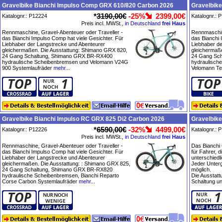
Gravelbike Bianchi Impulso Comp GRX 610/820 Carbon 2026
Gravelbike
*
3190,00€
-25%
2399,00€
Katalognr.: P12224
Katalognr.: 
Preis incl. MWSt.,
in Deutschland
frei Haus
Rennmaschine, Gravel-Abenteuer oder Traveller -
Rennmaschin
das Bianchi Impulso Comp hat viele Gesichter. Für
das Bianchi 
Liebhaber der Langstrecke und Abenteurer
Liebhaber d
gleichermaßen. Die Ausstattung: Shimano GRX 820,
gleichermaß
24 Gang Schaltung, Shimano GRX BR-RX400
24 Gang Sc
hydraulische Scheibenbremsen und Velomann V24G
hydraulisch
900 Systemlaufräder
mehr...
Velomann Te
Gravelbike Bianchi Impulso RC GRX 825 Di2 Carbon 2026
Gravelbike
*
6590,00€
-32%
4499,00€
Katalognr.: P12226
Katalognr.: 
Preis incl. MWSt.,
in Deutschland
frei Haus
Rennmaschine, Gravel-Abenteuer oder Traveller -
Das Bianchi 
das Bianchi Impulso Comp hat viele Gesichter. Für
für Fahrer, d
Liebhaber der Langstrecke und Abenteurer
unterschiedl
gleichermaßen. Die Ausstattung: : Shimano GRX 825,
Jeder Unterg
24 Gang Schaltung, Shimano GRX BR-RX820
möglich.
hydraulische Scheibenbremsen, Bianchi Reparto
Die Ausstat
Corse Carbon Systemlaufräder
mehr...
Schaltung un