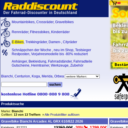
Mountainbikes
,
Crossräder
,
Gravelbikes
Rennräder
,
Fitnessbikes
,
Kinderräder
E-Bikes
,
Trekkingräder
,
Damen-
,
Cityräder
Schnäppchen der Woche
,
neu im Shop
,
Testsieger
Restposten, Vorjahresmodelle bis -80% reduziert
Anhänger
,
Bekleidung
,
Fahrradständer
,
Fahrradteile
Gutscheine
,
Heimtrainer
,
Werkzeuge
,
Zubehör
Bianchi
,
Centurion
,
Koga
,
Merida
,
Orbea
Produktsuche
Marke:
Bianchi
Gefiltert:
13 von 13 Treffern
»
Alle Produktfilter auflösen
Gravelbike Bianchi Arcadex AL GRX 610/822 2026
Gravelbik
*
2250,00€
-20%
1799,00€
Katalognr.: P12221
Katalognr.: 