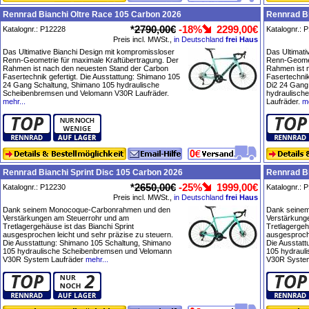
Rennrad Bianchi Oltre Race 105 Carbon 2026
Rennrad Bi
*
2790,00€
-18%
2299,00€
Katalognr.: P12228
Katalognr.: 
Preis incl. MWSt.,
in Deutschland
frei Haus
Das Ultimative Bianchi Design mit kompromissloser
Das Ultimati
Renn-Geometrie für maximale Kraftübertragung. Der
Renn-Geomet
Rahmen ist nach den neuesten Stand der Carbon
Rahmen ist 
Fasertechnik gefertigt. Die Ausstattung: Shimano 105
Fasertechnik
24 Gang Schaltung, Shimano 105 hydraulische
Di2 24 Gang
Scheibenbremsen und Velomann V30R Laufräder.
hydraulisch
mehr...
Laufräder.
me
Rennrad Bianchi Sprint Disc 105 Carbon 2026
Rennrad Bi
*
2650,00€
-25%
1999,00€
Katalognr.: P12230
Katalognr.: 
Preis incl. MWSt.,
in Deutschland
frei Haus
Dank seinem Monocoque-Carbonrahmen und den
Dank seine
Verstärkungen am Steuerrohr und am
Verstärkung
Tretlagergehäuse ist das Bianchi Sprint
Tretlagergeh
ausgesprochen leicht und sehr präzise zu steuern.
ausgesproche
Die Ausstattung: Shimano 105 Schaltung, Shimano
Die Ausstat
105 hydraulische Scheibenbremsen und Velomann
105 hydraul
V30R System Laufräder
mehr...
V30R System