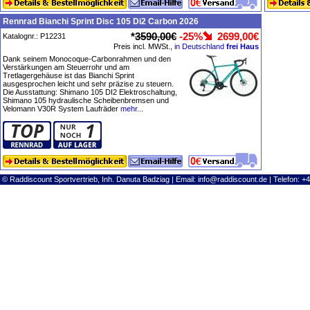
Rennrad Bianchi Sprint Disc 105 Di2 Carbon 2026
*
3590,00€
-25%
2699,00€
Katalognr.: P12231
Preis incl. MWSt.,
in Deutschland
frei Haus
Dank seinem Monocoque-Carbonrahmen und den
Verstärkungen am Steuerrohr und am
Tretlagergehäuse ist das Bianchi Sprint
ausgesprochen leicht und sehr präzise zu steuern.
Die Ausstattung: Shimano 105 DI2 Elektroschaltung,
Shimano 105 hydraulische Scheibenbremsen und
Velomann V30R System Laufräder
mehr...
© Raddiscount Sportvertrieb, Inh. Danuta Badziag | Email:
info@raddiscount.de
| Telefon: +