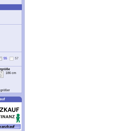
55
57
ergröße
186 cm
t größer
auf