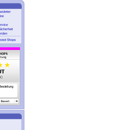
sletter
ine
ervice
icherheit
erden
sted Shops