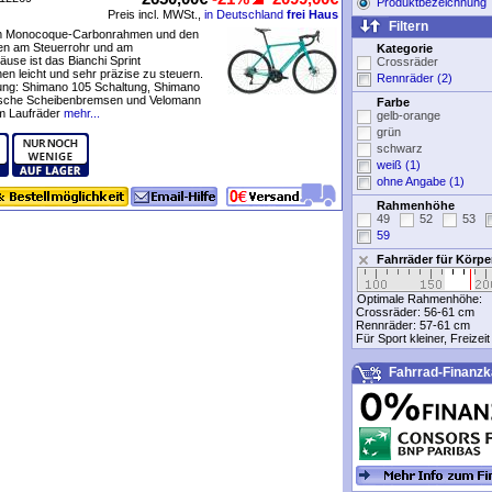
Produktbezeichnung
Preis incl. MWSt.,
in Deutschland
frei Haus
Filtern
m Monocoque-Carbonrahmen und den
en am Steuerrohr und am
Kategorie
äuse ist das Bianchi Sprint
Crossräder
n leicht und sehr präzise zu steuern.
Rennräder (2)
tung: Shimano 105 Schaltung, Shimano
ische Scheibenbremsen und Velomann
Farbe
 Laufräder
mehr...
gelb-orange
grün
schwarz
weiß (1)
ohne Angabe (1)
Rahmenhöhe
49
52
53
59
Fahrräder für Körp
Optimale Rahmenhöhe:
Crossräder:
56-61 cm
Rennräder:
57-61 cm
Für Sport kleiner, Freizei
Fahrrad-Finanzk