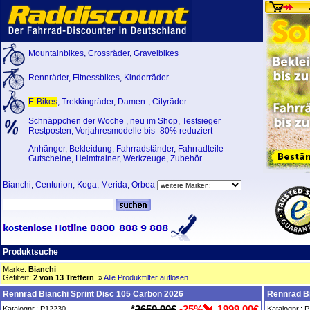
Mountainbikes
,
Crossräder
,
Gravelbikes
Rennräder
,
Fitnessbikes
,
Kinderräder
E-Bikes
,
Trekkingräder
,
Damen-
,
Cityräder
Schnäppchen der Woche
,
neu im Shop
,
Testsieger
Restposten, Vorjahresmodelle bis -80% reduziert
Anhänger
,
Bekleidung
,
Fahrradständer
,
Fahrradteile
Gutscheine
,
Heimtrainer
,
Werkzeuge
,
Zubehör
Bianchi
,
Centurion
,
Koga
,
Merida
,
Orbea
Produktsuche
Marke:
Bianchi
Gefiltert:
2 von 13 Treffern
»
Alle Produktfilter auflösen
Rennrad Bianchi Sprint Disc 105 Carbon 2026
Rennrad Bi
*
2650,00€
-25%
1999,00€
Katalognr.: P12230
Katalognr.: 