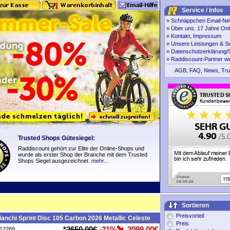
Service / Infos
»
Schnäppchen Email-New
»
Über uns: 17 Jahre Onl
»
Kontakt, Impressum
»
Unsere Leistungen & S
»
Datenschutzerklärung/S
»
Raddiscount-Partner w
AGB
,
FAQ
,
News
,
Tru
Trusted Shops Gütesiegel:
Raddiscount gehört zur Elite der Online-Shops und
wurde als erster Shop der Branche mit dem Trusted
Shops Siegel ausgezeichnet.
mehr...
Sortieren
Preisvorteil
anchi Sprint Disc 105 Carbon 2026 Metallic Celeste
Preis
*
2650,00€
-21%
2099,00€
P12269