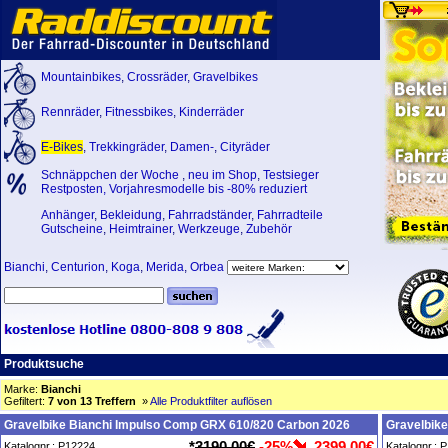
Mountainbikes
,
Crossräder
,
Gravelbikes
Rennräder
,
Fitnessbikes
,
Kinderräder
E-Bikes
,
Trekkingräder
,
Damen-
,
Cityräder
Schnäppchen der Woche
,
neu im Shop
,
Testsieger
Restposten, Vorjahresmodelle bis -80% reduziert
Anhänger
,
Bekleidung
,
Fahrradständer
,
Fahrradteile
Gutscheine
,
Heimtrainer
,
Werkzeuge
,
Zubehör
Bianchi
,
Centurion
,
Koga
,
Merida
,
Orbea
Produktsuche
Marke:
Bianchi
Gefiltert:
7 von 13 Treffern
»
Alle Produktfilter auflösen
Gravelbike Bianchi Impulso Comp GRX 610/820 Carbon 2026
Gravelbike
*
3190,00€
-25%
2399,00€
Katalognr.: P12224
Katalognr.: 