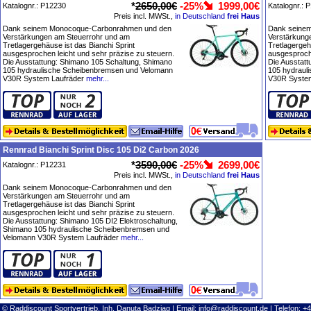
*
2650,00€
-25%
1999,00€
Katalognr.: P12230
Katalognr.: 
Preis incl. MWSt.,
in Deutschland
frei Haus
Dank seinem Monocoque-Carbonrahmen und den
Dank seine
Verstärkungen am Steuerrohr und am
Verstärkung
Tretlagergehäuse ist das Bianchi Sprint
Tretlagergeh
ausgesprochen leicht und sehr präzise zu steuern.
ausgesproche
Die Ausstattung: Shimano 105 Schaltung, Shimano
Die Ausstat
105 hydraulische Scheibenbremsen und Velomann
105 hydraul
V30R System Laufräder
mehr...
V30R System
Rennrad Bianchi Sprint Disc 105 Di2 Carbon 2026
*
3590,00€
-25%
2699,00€
Katalognr.: P12231
Preis incl. MWSt.,
in Deutschland
frei Haus
Dank seinem Monocoque-Carbonrahmen und den
Verstärkungen am Steuerrohr und am
Tretlagergehäuse ist das Bianchi Sprint
ausgesprochen leicht und sehr präzise zu steuern.
Die Ausstattung: Shimano 105 DI2 Elektroschaltung,
Shimano 105 hydraulische Scheibenbremsen und
Velomann V30R System Laufräder
mehr...
© Raddiscount Sportvertrieb, Inh. Danuta Badziag | Email:
info@raddiscount.de
| Telefon: +