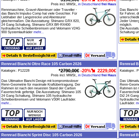
Preis incl. MWSt.,
in Deutschland
frei Haus
Rennmaschine, Gravel-Abenteuer oder Traveller -
Das Bianchi 
das Bianchi Impulso Comp hat viele Gesichter. Für
für Fahrer, d
Liebhaber der Langstrecke und Abenteurer
unterschiedl
gleichermaßen. Die Ausstattung: Shimano GRX 820,
Jeder Unterg
24 Gang Schaltung, Shimano GRX BR-RX400
möglich.
hydraulische Scheibenbremsen und Velomann V24G
Die Ausstat
900 Systemlaufräder
mehr...
Schaltung un
Rennrad Bianchi Oltre Race 105 Carbon 2026
Rennrad Bi
*
2790,00€
-20%
2229,00€
Katalognr.: P12228
Katalognr.: 
Preis incl. MWSt.,
in Deutschland
frei Haus
Das Ultimative Bianchi Design mit kompromissloser
Das Ultimati
Renn-Geometrie für maximale Kraftübertragung. Der
Renn-Geomet
Rahmen ist nach den neuesten Stand der Carbon
Rahmen ist 
Fasertechnik gefertigt. Die Ausstattung: Shimano 105
Fasertechnik
24 Gang Schaltung, Shimano 105 hydraulische
Di2 24 Gang
Scheibenbremsen und Velomann V30R Laufräder.
hydraulisch
mehr...
Laufräder.
me
Rennrad Bianchi Sprint Disc 105 Carbon 2026
Rennrad Bi