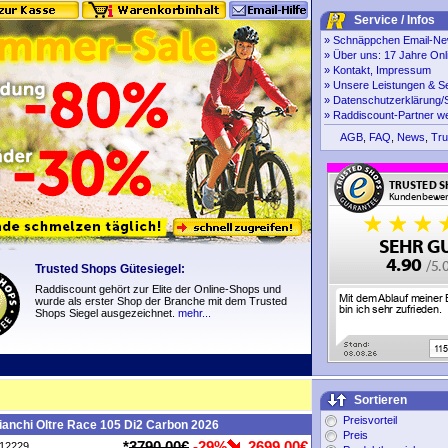
Service / Infos
»
Schnäppchen Email-New
»
Über uns: 17 Jahre Onl
»
Kontakt, Impressum
»
Unsere Leistungen & S
»
Datenschutzerklärung/S
»
Raddiscount-Partner w
AGB
,
FAQ
,
News
,
Tru
Trusted Shops Gütesiegel:
Raddiscount gehört zur Elite der Online-Shops und
wurde als erster Shop der Branche mit dem Trusted
Shops Siegel ausgezeichnet.
mehr...
Sortieren
Preisvorteil
anchi Oltre Race 105 Di2 Carbon 2026
Preis
*
3790,00€
-29%
2699,00€
P12229