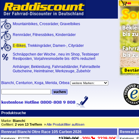
Mountainbikes
,
Crossräder
,
Gravelbikes
Rennräder
,
Fitnessbikes
,
Kinderräder
E-Bikes
,
Trekkingräder
,
Damen-
,
Cityräder
Schnäppchen der Woche
,
neu im Shop
,
Testsieger
Restposten, Vorjahresmodelle bis -80% reduziert
Anhänger
,
Bekleidung
,
Fahrradständer
,
Fahrradteile
Gutscheine
,
Heimtrainer
,
Werkzeuge
,
Zubehör
Bianchi
,
Centurion
,
Koga
,
Merida
,
Orbea
Produktsuche
Marke:
Bianchi
Gefiltert:
2 von 13 Treffern
»
Alle Produktfilter auflösen
Rennrad Bianchi Oltre Race 105 Carbon 2026
Rennrad Bi
*
2790,00€
-20%
2229,00€
Katalognr.: P12228
Katalognr.: 