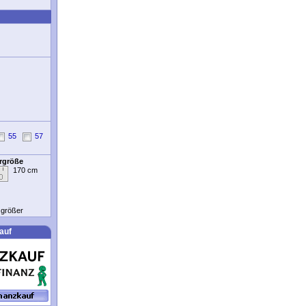
55
57
ergröße
170 cm
t größer
auf