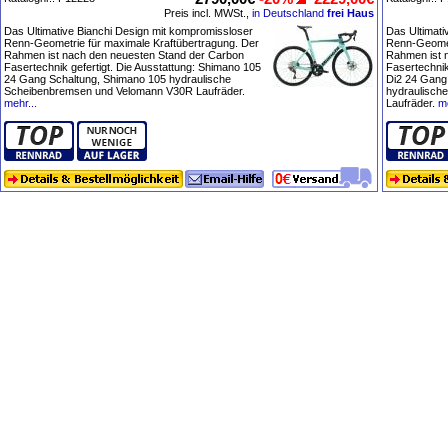
Preis incl. MWSt.,
in Deutschland
frei Haus
Das Ultimative Bianchi Design mit kompromissloser
Das Ultimati
Renn-Geometrie für maximale Kraftübertragung. Der
Renn-Geomet
Rahmen ist nach den neuesten Stand der Carbon
Rahmen ist 
Fasertechnik gefertigt. Die Ausstattung: Shimano 105
Fasertechnik
24 Gang Schaltung, Shimano 105 hydraulische
Di2 24 Gang
Scheibenbremsen und Velomann V30R Laufräder.
hydraulisch
mehr...
Laufräder.
me