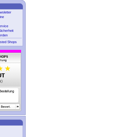
sletter
ine
ervice
icherheit
erden
sted Shops