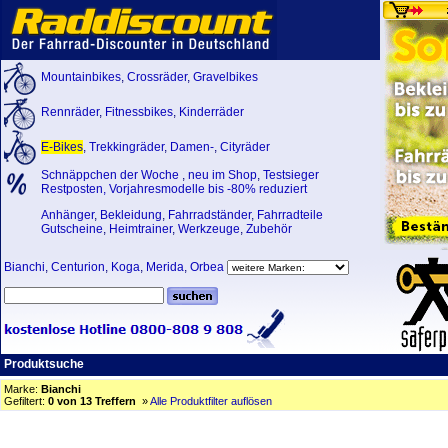
Mountainbikes
,
Crossräder
,
Gravelbikes
Rennräder
,
Fitnessbikes
,
Kinderräder
E-Bikes
,
Trekkingräder
,
Damen-
,
Cityräder
Schnäppchen der Woche
,
neu im Shop
,
Testsieger
Restposten, Vorjahresmodelle bis -80% reduziert
Anhänger
,
Bekleidung
,
Fahrradständer
,
Fahrradteile
Gutscheine
,
Heimtrainer
,
Werkzeuge
,
Zubehör
Bianchi
,
Centurion
,
Koga
,
Merida
,
Orbea
Produktsuche
Marke:
Bianchi
Gefiltert:
0 von 13 Treffern
»
Alle Produktfilter auflösen