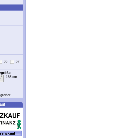
55
57
ergröße
165 cm
t größer
auf