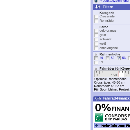
Produktbezeichnung
Filtern
Kategorie
Crossräder
Rennräder
Farbe
gelb-orange
grün
schwarz
weiß
ohne Angabe
Rahmenhöhe
49
52
53
59
Fahrräder für Körp
Optimale Rahmenhöhe:
Crossräder:
45-50 cm
Rennräder:
48-52 cm
Für Sport kleiner, Freizei
Fahrrad-Finanzk