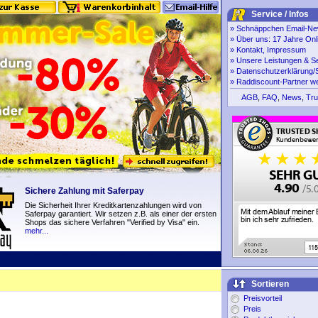
Service / Infos
»
Schnäppchen Email-New
»
Über uns: 17 Jahre Onl
»
Kontakt, Impressum
»
Unsere Leistungen & S
»
Datenschutzerklärung/S
»
Raddiscount-Partner w
AGB
,
FAQ
,
News
,
Tru
Sichere Zahlung mit Saferpay
Die Sicherheit Ihrer Kreditkartenzahlungen wird von
Saferpay garantiert. Wir setzen z.B. als einer der ersten
Shops das sichere Verfahren "Verified by Visa" ein.
mehr...
Sortieren
Preisvorteil
Preis