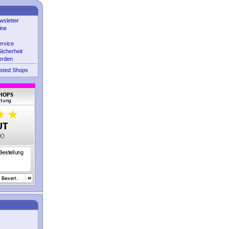
sletter
ine
ervice
icherheit
erden
sted Shops