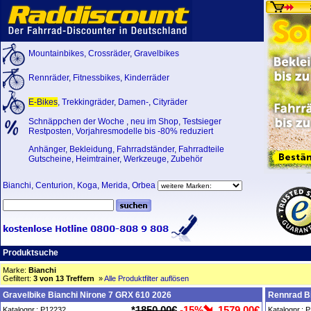
Mountainbikes
,
Crossräder
,
Gravelbikes
Rennräder
,
Fitnessbikes
,
Kinderräder
E-Bikes
,
Trekkingräder
,
Damen-
,
Cityräder
Schnäppchen der Woche
,
neu im Shop
,
Testsieger
Restposten, Vorjahresmodelle bis -80% reduziert
Anhänger
,
Bekleidung
,
Fahrradständer
,
Fahrradteile
Gutscheine
,
Heimtrainer
,
Werkzeuge
,
Zubehör
Bianchi
,
Centurion
,
Koga
,
Merida
,
Orbea
Produktsuche
Marke:
Bianchi
Gefiltert:
3 von 13 Treffern
»
Alle Produktfilter auflösen
Gravelbike Bianchi Nirone 7 GRX 610 2026
Rennrad Bi
*
1850,00€
-15%
1579,00€
Katalognr.: P12232
Katalognr.: 