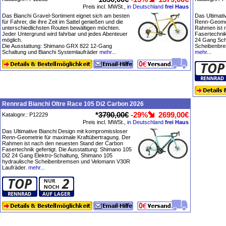
Preis incl. MWSt.,
in Deutschland
frei Haus
Das Bianchi Gravel-Sortiment eignet sich am besten
Das Ultimati
für Fahrer, die ihre Zeit im Sattel genießen und die
Renn-Geomet
unterschiedlichsten Routen bewältigen möchten.
Rahmen ist 
Jeder Untergrund wird fahrbar und jedes Abenteuer
Fasertechnik
möglich.
24 Gang Sch
Die Ausstattung: Shimano GRX 822 12-Gang
Scheibenbre
Schaltung und Bianchi Systemlaufräder
mehr...
mehr...
Rennrad Bianchi Oltre Race 105 Di2 Carbon 2026
*
3790,00€
-29%
2699,00€
Katalognr.: P12229
Preis incl. MWSt.,
in Deutschland
frei Haus
Das Ultimative Bianchi Design mit kompromissloser
Renn-Geometrie für maximale Kraftübertragung. Der
Rahmen ist nach den neuesten Stand der Carbon
Fasertechnik gefertigt. Die Ausstattung: Shimano 105
Di2 24 Gang Elektro-Schaltung, Shimano 105
hydraulische Scheibenbremsen und Velomann V30R
Laufräder.
mehr...