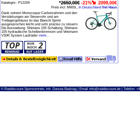
*
2650,00€
-21%
2099,00€
Katalognr.: P12269
Preis incl. MWSt.,
in Deutschland
frei Haus
Dank seinem Monocoque-Carbonrahmen und den
Verstärkungen am Steuerrohr und am
Tretlagergehäuse ist das Bianchi Sprint
ausgesprochen leicht und sehr präzise zu steuern.
Die Ausstattung: Shimano 105 Schaltung, Shimano
105 hydraulische Scheibenbremsen und Velomann
V30R System Laufräder
mehr...
© Raddiscount Sportvertrieb, Inh. Danuta Badziag | Email:
info@raddiscount.de
| Telefon: +