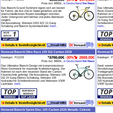
Preis incl. MWSt.,
in Deutschland
frei Haus
Das Bianchi Gravel-Sortiment eignet sich am besten
Das Ultimati
für Fahrer, die ihre Zeit im Sattel genießen und die
Renn-Geomet
unterschiedlichsten Routen bewältigen möchten.
Rahmen ist 
Jeder Untergrund wird fahrbar und jedes Abenteuer
Fasertechnik
möglich.
24 Gang Sch
Die Ausstattung: Shimano GRX 822 12-Gang
Scheibenbre
Schaltung und Bianchi Systemlaufräder
mehr...
mehr...
Rennrad Bianchi Oltre Race 105 Di2 Carbon 2026
Rennrad Bi
*
3790,00€
-30%
2669,00€
Katalognr.: P12229
Katalognr.: 
Preis incl. MWSt.,
in Deutschland
frei Haus
Das Ultimative Bianchi Design mit kompromissloser
Dank seine
Renn-Geometrie für maximale Kraftübertragung. Der
Verstärkung
Rahmen ist nach den neuesten Stand der Carbon
Tretlagergeh
Fasertechnik gefertigt. Die Ausstattung: Shimano 105
ausgesproche
Di2 24 Gang Elektro-Schaltung, Shimano 105
Die Ausstat
hydraulische Scheibenbremsen und Velomann V30R
105 hydraul
Laufräder.
mehr...
V30R System
Rennrad Bianchi Sprint Disc 105 Carbon 2026 Metallic Celeste