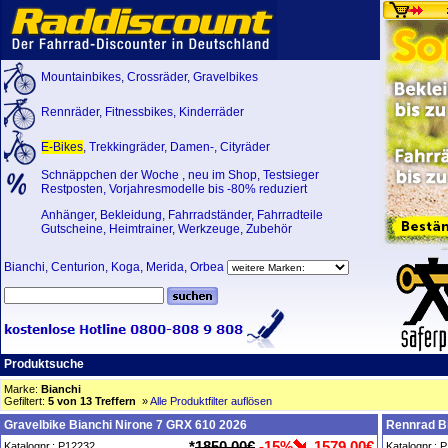
Mountainbikes
,
Crossräder
,
Gravelbikes
Rennräder
,
Fitnessbikes
,
Kinderräder
E-Bikes
,
Trekkingräder
,
Damen-
,
Cityräder
Schnäppchen der Woche
,
neu im Shop
,
Testsieger
Restposten, Vorjahresmodelle bis -80% reduziert
Anhänger
,
Bekleidung
,
Fahrradständer
,
Fahrradteile
Gutscheine
,
Heimtrainer
,
Werkzeuge
,
Zubehör
Bianchi
,
Centurion
,
Koga
,
Merida
,
Orbea
Produktsuche
Marke:
Bianchi
Gefiltert:
5 von 13 Treffern
»
Alle Produktfilter auflösen
Gravelbike Bianchi Nirone 7 GRX 610 2026
Rennrad Bi
*
1850,00€
-15%
1579,00€
Katalognr.: P12232
Katalognr.: 