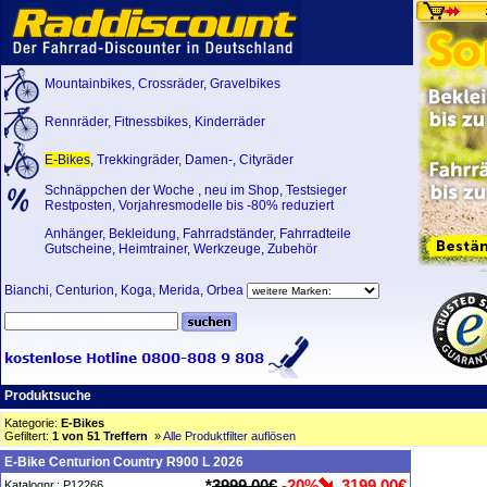
Mountainbikes
,
Crossräder
,
Gravelbikes
Rennräder
,
Fitnessbikes
,
Kinderräder
E-Bikes
,
Trekkingräder
,
Damen-
,
Cityräder
Schnäppchen der Woche
,
neu im Shop
,
Testsieger
Restposten, Vorjahresmodelle bis -80% reduziert
Anhänger
,
Bekleidung
,
Fahrradständer
,
Fahrradteile
Gutscheine
,
Heimtrainer
,
Werkzeuge
,
Zubehör
Bianchi
,
Centurion
,
Koga
,
Merida
,
Orbea
Produktsuche
Kategorie:
E-Bikes
Gefiltert:
1 von 51 Treffern
»
Alle Produktfilter auflösen
E-Bike Centurion Country R900 L 2026
*
3999,00€
-20%
3199,00€
Katalognr.: P12266