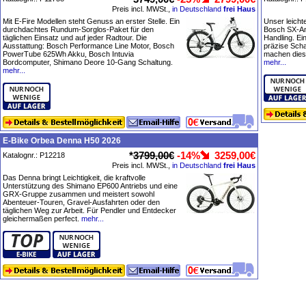
Preis incl. MWSt.,
in Deutschland
frei Haus
Mit E-Fire Modellen steht Genuss an erster Stelle. Ein
Unser leicht
durchdachtes Rundum-Sorglos-Paket für den
Bosch SX-Ant
täglichen Einsatz und auf jeder Radtour. Die
Handling. E
Ausstattung: Bosch Performance Line Motor, Bosch
präzise Scha
PowerTube 625Wh Akku, Bosch Intuvia
machen diese
Bordcomputer, Shimano Deore 10-Gang Schaltung.
mehr...
mehr...
E-Bike Orbea Denna H50 2026
*
3799,00€
-14%
3259,00€
Katalognr.: P12218
Preis incl. MWSt.,
in Deutschland
frei Haus
Das Denna bringt Leichtigkeit, die kraftvolle
Unterstützung des Shimano EP600 Antriebs und eine
GRX-Gruppe zusammen und meistert sowohl
Abenteuer-Touren, Gravel-Ausfahrten oder den
täglichen Weg zur Arbeit. Für Pendler und Entdecker
gleichermaßen perfect.
mehr...