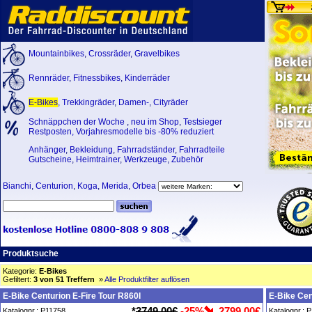
Mountainbikes
,
Crossräder
,
Gravelbikes
Rennräder
,
Fitnessbikes
,
Kinderräder
E-Bikes
,
Trekkingräder
,
Damen-
,
Cityräder
Schnäppchen der Woche
,
neu im Shop
,
Testsieger
Restposten, Vorjahresmodelle bis -80% reduziert
Anhänger
,
Bekleidung
,
Fahrradständer
,
Fahrradteile
Gutscheine
,
Heimtrainer
,
Werkzeuge
,
Zubehör
Bianchi
,
Centurion
,
Koga
,
Merida
,
Orbea
Produktsuche
Kategorie:
E-Bikes
Gefiltert:
3 von 51 Treffern
»
Alle Produktfilter auflösen
E-Bike Centurion E-Fire Tour R860I
E-Bike Cen
*
3749,00€
-25%
2799,00€
Katalognr.: P11758
Katalognr.: 