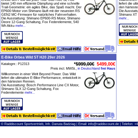
bietet 140 mm effiziente Dämpfung und eine schnelle
liefert die u
Trail-Geometrie: ein agiles Bike, das Spaß macht. Der
den härtest
EP600-Motor von Shimano läuft mit der neuesten RS
Die Ausstatt
GEN2 MC-Firmware für natürliches Fahrverhalten.
Shimano XT 
Die Ausstattung: Shimano EP600-RS Motor, Shimano
mehr...
Deore 12-Gang Schaltung, Fox Federelemente, 540
Wh Akku
mehr...
E-Bike Orbea Wild ST H20 29er 2026
*
5999,00€
5499,00€
Katalognr.: P12313
Preis incl. MWSt.,
in Deutschland
frei Haus
Willkommen in einer Welt Beyond Power. Das Wild
liefert die ultimative E-Bike-Performance, entwickelt in
den härtesten Rennen.
Die Ausstattung: Bosch Performance Line CX Motor,
Shimano SLX 12-Gang Schaltung, Fox
Federelemente
mehr...
© Raddiscount Sportvertrieb, Inh. Danuta Badziag | Email:
info@raddiscount.de
| Telefon: +