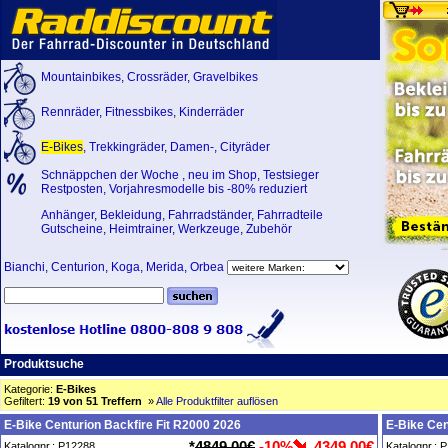
Mountainbikes
,
Crossräder
,
Gravelbikes
Rennräder
,
Fitnessbikes
,
Kinderräder
E-Bikes
,
Trekkingräder
,
Damen-
,
Cityräder
Schnäppchen der Woche
,
neu im Shop
,
Testsieger
Restposten, Vorjahresmodelle bis -80% reduziert
Anhänger
,
Bekleidung
,
Fahrradständer
,
Fahrradteile
Gutscheine
,
Heimtrainer
,
Werkzeuge
,
Zubehör
Bianchi
,
Centurion
,
Koga
,
Merida
,
Orbea
Produktsuche
Kategorie:
E-Bikes
Gefiltert:
19 von 51 Treffern
»
Alle Produktfilter auflösen
E-Bike Centurion Backfire Fit R2000 2026
E-Bike Cen
*
4849,00€
-10%
4349,00€
Katalognr.: P12288
Katalognr.: 