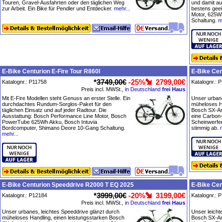
Touren, Gravel-Ausfahrten oder den täglichen Weg
und damit a
zur Arbeit. Ein Bike für Pendler und Entdecker.
mehr...
bestens geei
Motor, 625W
Schaltung.
m
E-Bike Centurion E-Fire Tour R860I
E-Bike Cen
*
3749,00€
-25%
2799,00€
Katalognr.: P11758
Katalognr.: 
Preis incl. MWSt.,
in Deutschland
frei Haus
Mit E-Fire Modellen steht Genuss an erster Stelle. Ein
Unser urbane
durchdachtes Rundum-Sorglos-Paket für den
müheloses Ha
täglichen Einsatz und auf jeder Radtour. Die
Bosch SX-An
Ausstattung: Bosch Performance Line Motor, Bosch
eine Carbon
PowerTube 625Wh Akku, Bosch Intuvia
Scheinwerfe
Bordcomputer, Shimano Deore 10-Gang Schaltung.
stimmig ab.
mehr...
E-Bike Centurion Speeddrive R2000 T EQ 2025
E-Bike Cen
*
3999,00€
-20%
3199,00€
Katalognr.: P12184
Katalognr.: 
Preis incl. MWSt.,
in Deutschland
frei Haus
Unser urbanes, leichtes Speeddrive glänzt durch
Unser leicht
müheloses Handling, einen leistungsstarken Bosch
Bosch SX-Ant