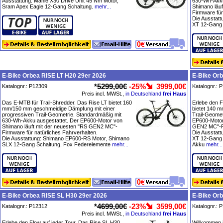
Ausstattung: Mahle X30 Drive Unit 45 Nm Motor,
630-Wh-Akku
Sram Apex Eagle 12-Gang Schaltung.
mehr...
Shimano läu
Firmware für
Die Ausstat
XT 12-Gang 
E-Bike Orbea RISE LT H20 29er 2026
E-Bike Or
*
5299,00€
-25%
3999,00€
Katalognr.: P12309
Katalognr.: 
Preis incl. MWSt.,
in Deutschland
frei Haus
Das E-MTB für Trail-Shredder. Das Rise LT bietet 160
Erlebe den F
mm/150 mm geschmeidige Dämpfung mit einer
bietet 140 m
progressiven Trail-Geometrie. Standardmäßig mit
Trail-Geomet
630-Wh-Akku ausgestattet. Der EP600-Motor von
EP600-Motor
Shimano läuft mit der neuesten "RS GEN2 MC"-
GEN2 MC"-Fi
Firmware für natürliches Fahrverhalten.
Die Ausstat
Die Ausstattung: Shimano EP600-RS Motor, Shimano
XT 12-Gang 
SLX 12-Gang Schaltung, Fox Federelemente
mehr...
Akku
mehr...
E-Bike Orbea RISE SL H30 29er 2026
E-Bike Orb
*
4699,00€
-23%
3599,00€
Katalognr.: P12312
Katalognr.: 
Preis incl. MWSt.,
in Deutschland
frei Haus
Erlebe den Flow auf jeder Tour. Das Rise SL H30
Willkommen i