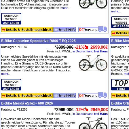
SX-Antrieb sowie ein abgesenktes Oberrohr. Die
Handling. E
hochwertige EQ-Vollausstattung mit integriertem
präzise Scha
Rücklicht maximiert die Alltagstauglichkeit.
mehr...
machen diese
mehr...
E-Bike Centurion Speeddrive R800 T EQ 2025
E-Bike Mer
*
3399,00€
-21%
2699,00€
Katalognr.: P12187
Katalognr.: 
Preis incl. MWSt.,
in Deutschland
frei Haus
Unser leichtes Speeddrive mit leistungsstarken
Gravelbike m
Bosch SX-Antrieb glänzt durch erstklassiges
geschmeidige
Handling. Eine Shimano CUES-Gruppe sorgt für
häufig nach 
präzise Schaltvorgänge und schicke Retro-Details
Ausstattung
machen diesen Stadtflitzer zum echten Hingucker.
GRX400 20-
mehr...
Bremse.
meh
E-Bike Merida eSilex+ 600 2026
E-Bike Orb
*
2999,00€
-12%
2649,00€
Katalognr.: P12255
Katalognr.: 
Preis incl. MWSt.,
in Deutschland
frei Haus
Gravelbike mit Mahle Heckantrieb für eine
Das E-MTB fü
geschmeidige Unterstützung. Für alle, die auf Touren
mm/150 mm g
häufig nach einer Offroad-Alternative suchen. Die
progressiven