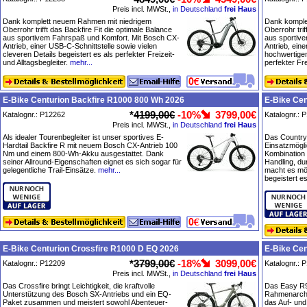
Preis incl. MWSt.,
in Deutschland
frei Haus
Dank komplett neuem Rahmen mit niedrigem
Dank komple
Oberrohr trifft das Backfire Fit die optimale Balance
Oberrohr trif
aus sportivem Fahrspaß und Komfort. Mit Bosch CX-
aus sportiv
Antrieb, einer USB-C-Schnittstelle sowie vielen
Antrieb, ein
cleveren Details begeistert es als perfekter Freizeit-
hochwertigen
und Alltagsbegleiter.
mehr...
perfekter Fre
E-Bike Centurion Backfire R1000 800 Wh 2026
E-Bike Cen
*
4199,00€
-10%
3799,00€
Katalognr.: P12262
Katalognr.: 
Preis incl. MWSt.,
in Deutschland
frei Haus
Als idealer Tourenbegleiter ist unser sportives E-
Das Country 
Hardtail Backfire R mit neuem Bosch CX-Antrieb 100
Einsatzmöglic
Nm und einem 800-Wh-Akku ausgestattet. Dank
Kombination
seiner Allround-Eigenschaften eignet es sich sogar für
Handling, du
gelegentliche Trail-Einsätze.
mehr...
macht es mög
begeistert e
E-Bike Centurion Crossfire R1000 D EQ 2026
E-Bike Cen
*
3799,00€
-18%
3099,00€
Katalognr.: P12209
Katalognr.: 
Preis incl. MWSt.,
in Deutschland
frei Haus
Das Crossfire bringt Leichtigkeit, die kraftvolle
Das Easy R90
Unterstützung des Bosch SX-Antriebs und ein EQ-
Rahmenarchit
Paket zusammen und meistert sowohl Abenteuer-
das Auf- un