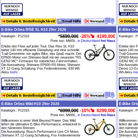
E-Bike Orbea RISE SL H10 29er 2026
E-Bike Or
*
5699,00€
-26%
4199,00€
Katalognr.: P12310
Katalognr.: 
Preis incl. MWSt.,
in Deutschland
frei Haus
Erlebe den Flow auf jeder Tour. Das Rise SL H10
Erlebe den F
bietet 140 mm effiziente Dämpfung und eine schnelle
bietet 140 m
Trail-Geometrie: ein agiles Bike, das Spaß macht. Der
Trail-Geomet
EP600-Motor von Shimano läuft mit der neuesten "RS
EP600-Motor
GEN2 MC"-Firmware für natürliches Fahrverhalten.
GEN2 MC-Fir
Die Ausstattung: Shimano EP600-RS Motor, Shimano
Die Ausstat
XT 12-Gang Schaltung, Fox Federelemente, 630 Wh
Deore 12-Ga
Akku
mehr...
Wh Akku
meh
E-Bike Orbea Wild H10 29er 2026
E-Bike Orb
*
6999,00€
-10%
6299,00€
Katalognr.: P12315
Katalognr.: 
Preis incl. MWSt.,
in Deutschland
frei Haus
Willkommen in einer Welt Beyond Power. Das Wild
Willkommen i
liefert die ultimative E-Bike-Performance, entwickelt in
liefert die u
den härtesten Rennen.
den härtest
Die Ausstattung: Bosch Performance Line CX Motor,
Die Ausstatt
Shimano XT 12-Gang Schaltung, Fox Federelemente
Shimano SLX