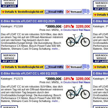
E-Bike Merida eFLOAT CC 400 EQ 2025
E-Bike Me
*
3999,00€
-18%
3289,00€
Katalognr.: P12169
Katalognr.: 
Preis incl. MWSt.,
in Deutschland
frei Haus
Das eFLOAT CC ist ein robustes SUV-Bike, das dich
Das eFLOAT 
an einem Tag mit auf ein Offroad-Abenteuer mitnimmt
an einem Tag
und am nächsten Tag bequem durch den
und am näch
Großstadtdschungel bringt. Die Ausstattung: Bosch
Großstadtdsc
Performance CX Motor, Bosch PowerTube 600 Wh
Performance
Batterie, Shimano Cues 9-Gang Schaltung.
mehr...
Batterie, S
E-Bike Merida eFLOAT CC L 400 EQ 2025
E-Bike Me
*
3999,00€
-18%
3289,00€
Katalognr.: P12173
Katalognr.: 
Preis incl. MWSt.,
in Deutschland
frei Haus
Das eFLOAT CC ist ein robustes SUV-Bike, das dich
Das eFLOAT 
an einem Tag mit auf ein Offroad-Abenteuer mitnimmt
an einem Tag
und am nächsten Tag bequem durch den
und am näch
Großstadtdschungel bringt. Die Ausstattung: Bosch
Großstadtdsc
Performance CX Motor, Bosch PowerTube 600 Wh
Performance
Batterie, Shimano Cues 9-Gang Schaltung.
mehr...
Batterie, S