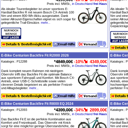
Preis incl. MWSt.,
in Deutschland
frei Haus
Als idealer Tourenbegleiter ist unser sportives E-
Als idealer T
Hardtail Backfire R mit neuem Bosch CX-Antrieb 100
Hardtail Bac
Nm und einem 800-Wh-Akku ausgestattet. Dank
Nm und eine
seiner Allround-Eigenschaften eignet es sich sogar für
seiner Allro
gelegentliche Trail-Einsätze.
mehr...
gelegentliche
Gepäckträge
E-Bike Centurion Backfire Fit R2000 2026
E-Bike Cen
*
4849,00€
-10%
4349,00€
Katalognr.: P12288
Katalognr.: 
Preis incl. MWSt.,
in Deutschland
frei Haus
Dank komplett neuem Rahmen mit niedrigem
Dank komple
Oberrohr trifft das Backfire Fit die optimale Balance
Oberrohr trif
aus sportivem Fahrspaß und Komfort. Mit Bosch CX-
aus sportiv
Antrieb, einer USB-C-Schnittstelle sowie vielen
Antrieb, ein
cleveren Details begeistert es als perfekter Freizeit-
hochwertigen
und Alltagsbegleiter.
mehr...
perfekter Fre
E-Bike Centurion Backfire Fit R800I EQ 2024
E-Bike Cen
*
4399,00€
-34%
2899,00€
Katalognr.: P12093
Katalognr.: 
Preis incl. MWSt.,
in Deutschland
frei Haus
Das Backfire Fit E ist die perfekte Kombination aus
Als idealer T
Komfort und Freizeitspaß. Das Oberrohr mit Knick
Hardtail Bac
sorgt für eine möglichst geringe Überstandshöhe, die
Nm und eine