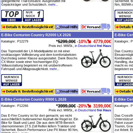
gelegentliche Trail-Einsätze. Ausgestattet mit
Sicherheit.
Gepäckträger und Schutzblech.
mehr...
Nm, 800Wh 
E-Bike Centurion Country R2000 LX 2026
E-Bike Cen
*
5299,00€
-10%
4779,00€
Katalognr.: P12279
Katalognr.: 
Preis incl. MWSt.,
in Deutschland
frei Haus
Das Topmodell der LX-Modellpalette ist mit einer
Das Country 
erstklassigen Vollfederung und dem komfortabelsten
Einsatzmöglic
Durchstieg seiner Klasse ausgestattet. Dank Boschs
Kombination
CX Motor sowie einer hochwertigen EQ-
Handling, du
Vollausstattung begeistert es mit unübertroffenem
macht es mög
Fahrspaß und Alltagstauglichkeit.
mehr...
begeistert e
E-Bike Centurion Country R900 L 2026
E-Bike Cen
*
3999,00€
-20%
3199,00€
Katalognr.: P12266
Katalognr.: 
Preis incl. MWSt.,
in Deutschland
frei Haus
Das E-Fire Country ist für dort gemacht, wo nicht
Das Crossfire
ausschließlich butterweicher Asphalt die Regel ist. Ein
Unterstützu
Bike für Stadt und Land. Die aus dem MTB-Bereich
Paket zusam
übernommenen 27.5 Zoll Reifen liefern Traktion und
Touren, Grav
Sicherheit. Bosch Performance Line PX Motor 90 Nm,
zur Arbeit. E