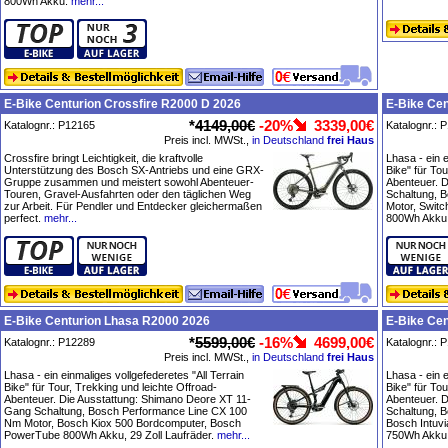
800Wh Akku.
mehr...
E-Bike Centurion Crossfire R2000 D 2026
E-Bike Ce
*
4149,00€
-20%
3339,00€
Katalognr.: P12165
Katalognr.: 
Preis incl. MWSt.,
in Deutschland
frei Haus
Crossfire bringt Leichtigkeit, die kraftvolle
Lhasa - ein e
Unterstützung des Bosch SX-Antriebs und eine GRX-
Bike" für Tou
Gruppe zusammen und meistert sowohl Abenteuer-
Abenteuer. 
Touren, Gravel-Ausfahrten oder den täglichen Weg
Schaltung, 
zur Arbeit. Für Pendler und Entdecker gleichermaßen
Motor, Swit
perfect.
mehr...
800Wh Akku, 
E-Bike Centurion Lhasa R2000 2026
E-Bike Cen
*
5599,00€
-16%
4699,00€
Katalognr.: P12289
Katalognr.: 
Preis incl. MWSt.,
in Deutschland
frei Haus
Lhasa - ein einmaliges vollgefederetes "All Terrain
Lhasa - ein e
Bike" für Tour, Trekking und leichte Offroad-
Bike" für Tou
Abenteuer. Die Ausstattung: Shimano Deore XT 11-
Abenteuer. 
Gang Schaltung, Bosch Performance Line CX 100
Schaltung, 
Nm Motor, Bosch Kiox 500 Bordcomputer, Bosch
Bosch Intuv
PowerTube 800Wh Akku, 29 Zoll Laufräder.
mehr...
750Wh Akku, 