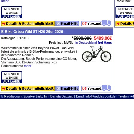
mehr...
RockShox F
E-Bike Orbea Wild ST H20 29er 2026
*
5999,00€
5499,00€
Katalognr.: P12313
Preis incl. MWSt.,
in Deutschland
frei Haus
Willkommen in einer Welt Beyond Power. Das Wild
liefert die ultimative E-Bike-Performance, entwickelt in
den härtesten Rennen.
Die Ausstattung: Bosch Performance Line CX Motor,
Shimano SLX 12-Gang Schaltung, Fox
Federelemente
mehr...
© Raddiscount Sportvertrieb, Inh. Danuta Badziag | Email:
info@raddiscount.de
| Telefon: +