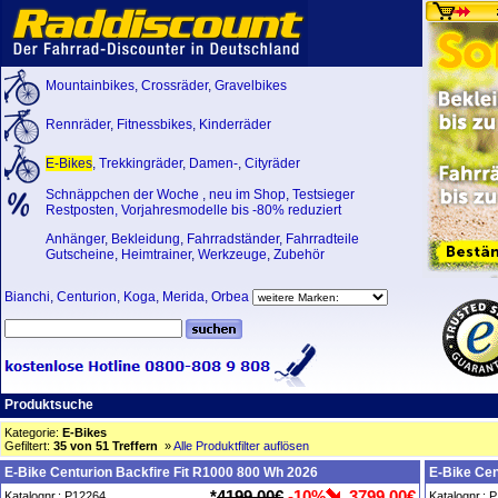
Mountainbikes
,
Crossräder
,
Gravelbikes
Rennräder
,
Fitnessbikes
,
Kinderräder
E-Bikes
,
Trekkingräder
,
Damen-
,
Cityräder
Schnäppchen der Woche
,
neu im Shop
,
Testsieger
Restposten, Vorjahresmodelle bis -80% reduziert
Anhänger
,
Bekleidung
,
Fahrradständer
,
Fahrradteile
Gutscheine
,
Heimtrainer
,
Werkzeuge
,
Zubehör
Bianchi
,
Centurion
,
Koga
,
Merida
,
Orbea
Produktsuche
Kategorie:
E-Bikes
Gefiltert:
35 von 51 Treffern
»
Alle Produktfilter auflösen
E-Bike Centurion Backfire Fit R1000 800 Wh 2026
E-Bike Cen
*
4199,00€
-10%
3799,00€
Katalognr.: P12264
Katalognr.: 