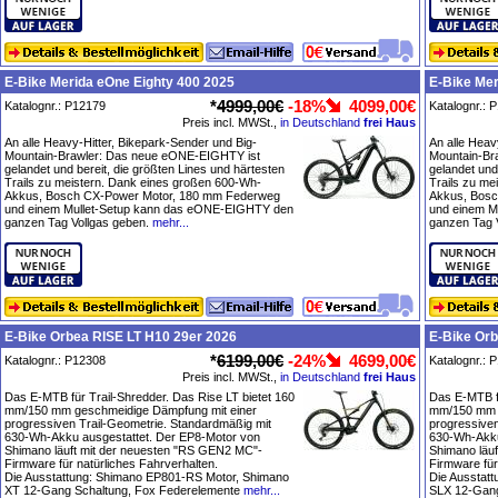
E-Bike Merida eOne Eighty 400 2025
E-Bike Mer
*
4999,00€
-18%
4099,00€
Katalognr.: P12179
Katalognr.: 
Preis incl. MWSt.,
in Deutschland
frei Haus
An alle Heavy-Hitter, Bikepark-Sender und Big-
An alle Heav
Mountain-Brawler: Das neue eONE-EIGHTY ist
Mountain-Br
gelandet und bereit, die größten Lines und härtesten
gelandet und
Trails zu meistern. Dank eines großen 600-Wh-
Trails zu me
Akkus, Bosch CX-Power Motor, 180 mm Federweg
Akkus, Bosc
und einem Mullet-Setup kann das eONE-EIGHTY den
und einem M
ganzen Tag Vollgas geben.
mehr...
ganzen Tag 
E-Bike Orbea RISE LT H10 29er 2026
E-Bike Orb
*
6199,00€
-24%
4699,00€
Katalognr.: P12308
Katalognr.: 
Preis incl. MWSt.,
in Deutschland
frei Haus
Das E-MTB für Trail-Shredder. Das Rise LT bietet 160
Das E-MTB fü
mm/150 mm geschmeidige Dämpfung mit einer
mm/150 mm g
progressiven Trail-Geometrie. Standardmäßig mit
progressiven
630-Wh-Akku ausgestattet. Der EP8-Motor von
630-Wh-Akku
Shimano läuft mit der neuesten "RS GEN2 MC"-
Shimano läu
Firmware für natürliches Fahrverhalten.
Firmware für
Die Ausstattung: Shimano EP801-RS Motor, Shimano
Die Ausstat
XT 12-Gang Schaltung, Fox Federelemente
mehr...
SLX 12-Gang