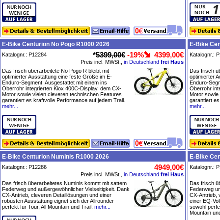
E-Bike Centurion No Pogo R1000 2026
E-Bike Ce
*
5399,00€
-19%
4399,00€
Katalognr.: P12284
Katalognr.: 
Preis incl. MWSt.,
in Deutschland
frei Haus
Das frisch überarbeitete No Pogo R bleibt mit
Das frisch ü
optimierter Ausstattung eine feste Größe im E-
optimierter 
Enduro-Segment. Ausgestattet mit einem ins
Enduro-Segme
Oberrohr integrierten Kiox 400C-Display, dem CX-
Oberrohr int
Motor sowie vielen cleveren technischen Features
Motor sowie
garantiert es kraftvolle Performance auf jedem Trail.
garantiert es
mehr...
mehr...
E-Bike Centurion Numinis R1000 2026
E-Bike Ce
4949,00€
Katalognr.: P12286
Katalognr.: 
Preis incl. MWSt.,
in Deutschland
frei Haus
Das frisch überarbeitetes Numinis kommt mit sattem
Das frisch ü
Federweg und außergewöhnlicher Vielseitigkeit. Dank
Federweg und
CX-Antrieb, cleveren Detaillösungen und einer
CX-Antrieb, 
robusten Ausstattung eignet sich der Allrounder
einer EQ-Vol
perfekt für Tour, All Mountain und Trail.
mehr...
sowohl perfek
Mountain und