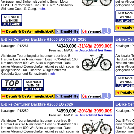
Vertrauen und Sicherheit verleiht. Sonst: Motor
seiner Allro
BOSCH Performance Line CX 85 Nm, Schaltwerk
gelegentliche
Shimano Cues 11-Gang.
mehr...
E-Bike Centurion Backfire R1000 EQ 800 Wh 2026
E-Bike Cen
*
4349,00€
-31%
2999,00€
Katalognr.: P12261
Katalognr.: 
Preis incl. MWSt.,
in Deutschland
frei Haus
Als idealer Tourenbegleiter ist unser sportives E-
Als idealer T
Hardtail Backfire R mit neuem Bosch CX-Antrieb 100
Hardtail Bac
Nm und einem 800-Wh-Akku ausgestattet. Dank
Nm und eine
seiner Allround-Eigenschaften eignet es sich sogar für
seiner Allro
gelegentliche Trail-Einsätze. Ausgestattet mit
gelegentliche
Gepäckträger und Schutzblech.
mehr...
E-Bike Centurion Backfire R2000 EQ 2026
E-Bike Cen
*
4999,00€
-20%
3999,00€
Katalognr.: P12259
Katalognr.: 
Preis incl. MWSt.,
in Deutschland
frei Haus
Als idealer Tourenbegleiter ist unser sportives E-
Das E-Fire C
Hardtail Backfire R mit neuem Bosch CX-Antrieb 100
ausschließlic
Nm und einem 800-Wh-Akku ausgestattet. Dank
Bike für Sta
seiner Allround-Eigenschaften eignet es sich sogar für
übernommenen