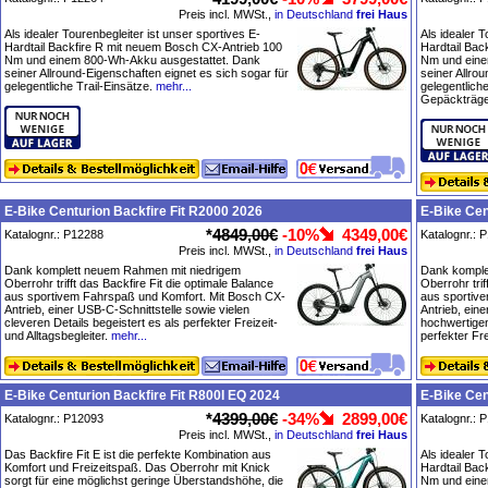
Preis incl. MWSt.,
in Deutschland
frei Haus
Als idealer Tourenbegleiter ist unser sportives E-
Als idealer T
Hardtail Backfire R mit neuem Bosch CX-Antrieb 100
Hardtail Bac
Nm und einem 800-Wh-Akku ausgestattet. Dank
Nm und eine
seiner Allround-Eigenschaften eignet es sich sogar für
seiner Allro
gelegentliche Trail-Einsätze.
mehr...
gelegentliche
Gepäckträge
E-Bike Centurion Backfire Fit R2000 2026
E-Bike Cen
*
4849,00€
-10%
4349,00€
Katalognr.: P12288
Katalognr.: 
Preis incl. MWSt.,
in Deutschland
frei Haus
Dank komplett neuem Rahmen mit niedrigem
Dank komple
Oberrohr trifft das Backfire Fit die optimale Balance
Oberrohr trif
aus sportivem Fahrspaß und Komfort. Mit Bosch CX-
aus sportiv
Antrieb, einer USB-C-Schnittstelle sowie vielen
Antrieb, ein
cleveren Details begeistert es als perfekter Freizeit-
hochwertigen
und Alltagsbegleiter.
mehr...
perfekter Fre
E-Bike Centurion Backfire Fit R800I EQ 2024
E-Bike Cen
*
4399,00€
-34%
2899,00€
Katalognr.: P12093
Katalognr.: 
Preis incl. MWSt.,
in Deutschland
frei Haus
Das Backfire Fit E ist die perfekte Kombination aus
Als idealer T
Komfort und Freizeitspaß. Das Oberrohr mit Knick
Hardtail Bac
sorgt für eine möglichst geringe Überstandshöhe, die
Nm und eine