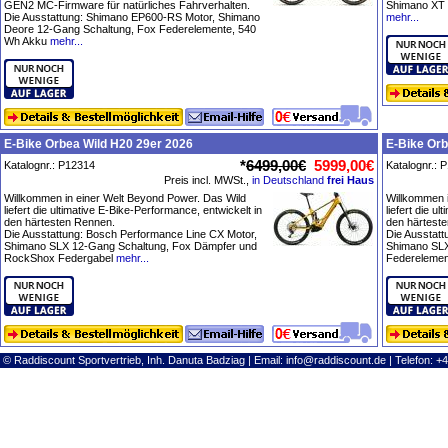
GEN2 MC-Firmware für natürliches Fahrverhalten.
Shimano XT 
Die Ausstattung: Shimano EP600-RS Motor, Shimano
mehr...
Deore 12-Gang Schaltung, Fox Federelemente, 540
Wh Akku
mehr...
E-Bike Orbea Wild H20 29er 2026
E-Bike Orb
*
6499,00€
5999,00€
Katalognr.: P12314
Katalognr.: 
Preis incl. MWSt.,
in Deutschland
frei Haus
Willkommen in einer Welt Beyond Power. Das Wild
Willkommen i
liefert die ultimative E-Bike-Performance, entwickelt in
liefert die u
den härtesten Rennen.
den härtest
Die Ausstattung: Bosch Performance Line CX Motor,
Die Ausstatt
Shimano SLX 12-Gang Schaltung, Fox Dämpfer und
Shimano SLX
RockShox Federgabel
mehr...
Federelemen
© Raddiscount Sportvertrieb, Inh. Danuta Badziag | Email:
info@raddiscount.de
| Telefon: +