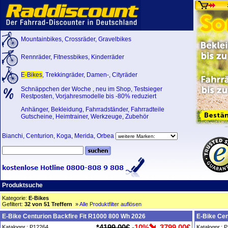
Mountainbikes
,
Crossräder
,
Gravelbikes
Rennräder
,
Fitnessbikes
,
Kinderräder
E-Bikes
,
Trekkingräder
,
Damen-
,
Cityräder
Schnäppchen der Woche
,
neu im Shop
,
Testsieger
Restposten, Vorjahresmodelle bis -80% reduziert
Anhänger
,
Bekleidung
,
Fahrradständer
,
Fahrradteile
Gutscheine
,
Heimtrainer
,
Werkzeuge
,
Zubehör
Bianchi
,
Centurion
,
Koga
,
Merida
,
Orbea
Produktsuche
Kategorie:
E-Bikes
Gefiltert:
32 von 51 Treffern
»
Alle Produktfilter auflösen
E-Bike Centurion Backfire Fit R1000 800 Wh 2026
E-Bike Cen
*
4199,00€
-10%
3799,00€
Katalognr.: P12264
Katalognr.: 