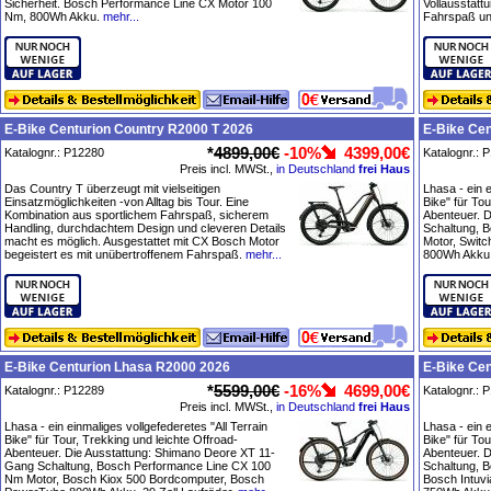
Sicherheit. Bosch Performance Line CX Motor 100
Vollausstatt
Nm, 800Wh Akku.
mehr...
Fahrspaß und
E-Bike Centurion Country R2000 T 2026
E-Bike Ce
*
4899,00€
-10%
4399,00€
Katalognr.: P12280
Katalognr.: 
Preis incl. MWSt.,
in Deutschland
frei Haus
Das Country T überzeugt mit vielseitigen
Lhasa - ein e
Einsatzmöglichkeiten -von Alltag bis Tour. Eine
Bike" für Tou
Kombination aus sportlichem Fahrspaß, sicherem
Abenteuer. 
Handling, durchdachtem Design und cleveren Details
Schaltung, 
macht es möglich. Ausgestattet mit CX Bosch Motor
Motor, Swit
begeistert es mit unübertroffenem Fahrspaß.
mehr...
800Wh Akku, 
E-Bike Centurion Lhasa R2000 2026
E-Bike Cen
*
5599,00€
-16%
4699,00€
Katalognr.: P12289
Katalognr.: 
Preis incl. MWSt.,
in Deutschland
frei Haus
Lhasa - ein einmaliges vollgefederetes "All Terrain
Lhasa - ein e
Bike" für Tour, Trekking und leichte Offroad-
Bike" für Tou
Abenteuer. Die Ausstattung: Shimano Deore XT 11-
Abenteuer. 
Gang Schaltung, Bosch Performance Line CX 100
Schaltung, 
Nm Motor, Bosch Kiox 500 Bordcomputer, Bosch
Bosch Intuv