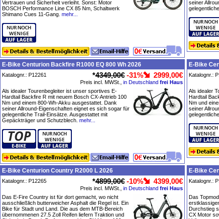
Vertrauen und Sicherheit verleiht. Sonst: Motor
seiner Allro
BOSCH Performance Line CX 85 Nm, Schaltwerk
gelegentliche
Shimano Cues 11-Gang.
mehr...
E-Bike Centurion Backfire R1000 EQ 800 Wh 2026
E-Bike Cen
*
4349,00€
-31%
2999,00€
Katalognr.: P12261
Katalognr.: 
Preis incl. MWSt.,
in Deutschland
frei Haus
Als idealer Tourenbegleiter ist unser sportives E-
Als idealer T
Hardtail Backfire R mit neuem Bosch CX-Antrieb 100
Hardtail Bac
Nm und einem 800-Wh-Akku ausgestattet. Dank
Nm und eine
seiner Allround-Eigenschaften eignet es sich sogar für
seiner Allro
gelegentliche Trail-Einsätze. Ausgestattet mit
gelegentliche
Gepäckträger und Schutzblech.
mehr...
E-Bike Centurion Country R2000 L 2026
E-Bike Cen
*
4899,00€
-10%
4399,00€
Katalognr.: P12265
Katalognr.: 
Preis incl. MWSt.,
in Deutschland
frei Haus
Das E-Fire Country ist für dort gemacht, wo nicht
Das Topmodel
ausschließlich butterweicher Asphalt die Regel ist. Ein
erstklassige
Bike für Stadt und Land. Die aus dem MTB-Bereich
Durchstieg s
übernommenen 27.5 Zoll Reifen liefern Traktion und
CX Motor so