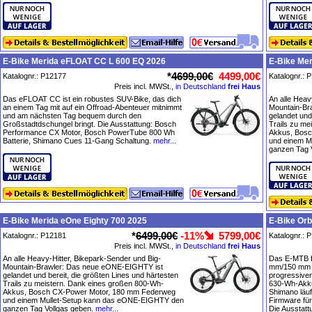
E-Bike Merida eFLOAT CC L 600 EQ 2026
E-Bike Mer
*
4699,00€
4499,00€
Katalognr.: P12177
Katalognr.: 
Preis incl. MWSt.,
in Deutschland
frei Haus
Das eFLOAT CC ist ein robustes SUV-Bike, das dich
An alle Heav
an einem Tag mit auf ein Offroad-Abenteuer mitnimmt
Mountain-Br
und am nächsten Tag bequem durch den
gelandet und
Großstadtdschungel bringt. Die Ausstattung: Bosch
Trails zu me
Performance CX Motor, Bosch PowerTube 800 Wh
Akkus, Bosc
Batterie, Shimano Cues 11-Gang Schaltung.
mehr...
und einem M
ganzen Tag 
E-Bike Merida eOne Eighty 700 2025
E-Bike Orb
*
6499,00€
-11%
5799,00€
Katalognr.: P12181
Katalognr.: 
Preis incl. MWSt.,
in Deutschland
frei Haus
An alle Heavy-Hitter, Bikepark-Sender und Big-
Das E-MTB fü
Mountain-Brawler: Das neue eONE-EIGHTY ist
mm/150 mm g
gelandet und bereit, die größten Lines und härtesten
progressiven
Trails zu meistern. Dank eines großen 800-Wh-
630-Wh-Akku
Akkus, Bosch CX-Power Motor, 180 mm Federweg
Shimano läu
und einem Mullet-Setup kann das eONE-EIGHTY den
Firmware für
ganzen Tag Vollgas geben.
mehr...
Die Ausstat