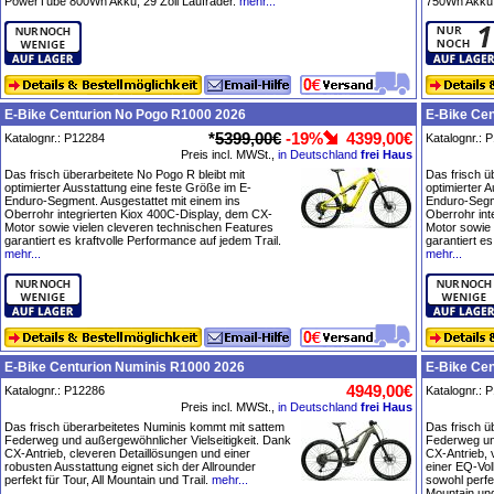
PowerTube 800Wh Akku, 29 Zoll Laufräder.
mehr...
750Wh Akku, 
E-Bike Centurion No Pogo R1000 2026
E-Bike Ce
*
5399,00€
-19%
4399,00€
Katalognr.: P12284
Katalognr.: 
Preis incl. MWSt.,
in Deutschland
frei Haus
Das frisch überarbeitete No Pogo R bleibt mit
Das frisch ü
optimierter Ausstattung eine feste Größe im E-
optimierter 
Enduro-Segment. Ausgestattet mit einem ins
Enduro-Segme
Oberrohr integrierten Kiox 400C-Display, dem CX-
Oberrohr int
Motor sowie vielen cleveren technischen Features
Motor sowie
garantiert es kraftvolle Performance auf jedem Trail.
garantiert es
mehr...
mehr...
E-Bike Centurion Numinis R1000 2026
E-Bike Ce
4949,00€
Katalognr.: P12286
Katalognr.: 
Preis incl. MWSt.,
in Deutschland
frei Haus
Das frisch überarbeitetes Numinis kommt mit sattem
Das frisch ü
Federweg und außergewöhnlicher Vielseitigkeit. Dank
Federweg und
CX-Antrieb, cleveren Detaillösungen und einer
CX-Antrieb, 
robusten Ausstattung eignet sich der Allrounder
einer EQ-Vol
perfekt für Tour, All Mountain und Trail.
mehr...
sowohl perfek
Mountain und