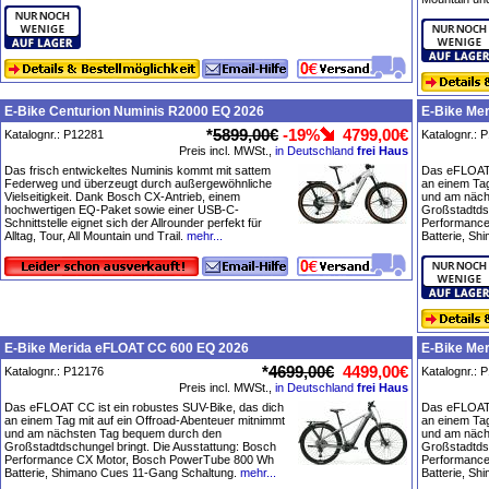
E-Bike Centurion Numinis R2000 EQ 2026
E-Bike Me
*
5899,00€
-19%
4799,00€
Katalognr.: P12281
Katalognr.: 
Preis incl. MWSt.,
in Deutschland
frei Haus
Das frisch entwickeltes Numinis kommt mit sattem
Das eFLOAT 
Federweg und überzeugt durch außergewöhnliche
an einem Tag
Vielseitigkeit. Dank Bosch CX-Antrieb, einem
und am näch
hochwertigen EQ-Paket sowie einer USB-C-
Großstadtdsc
Schnittstelle eignet sich der Allrounder perfekt für
Performance
Alltag, Tour, All Mountain und Trail.
mehr...
Batterie, S
E-Bike Merida eFLOAT CC 600 EQ 2026
E-Bike Me
*
4699,00€
4499,00€
Katalognr.: P12176
Katalognr.: 
Preis incl. MWSt.,
in Deutschland
frei Haus
Das eFLOAT CC ist ein robustes SUV-Bike, das dich
Das eFLOAT 
an einem Tag mit auf ein Offroad-Abenteuer mitnimmt
an einem Tag
und am nächsten Tag bequem durch den
und am näch
Großstadtdschungel bringt. Die Ausstattung: Bosch
Großstadtdsc
Performance CX Motor, Bosch PowerTube 800 Wh
Performance
Batterie, Shimano Cues 11-Gang Schaltung.
mehr...
Batterie, S