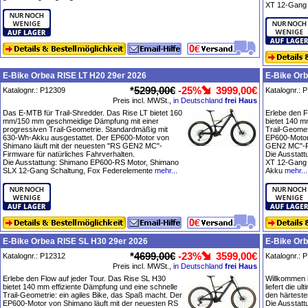
XT 12-Gang 
E-Bike Orbea RISE LT H20 29er 2026
E-Bike Or
*
5299,00€
-25%
3999,00€
Katalognr.: P12309
Katalognr.: 
Preis incl. MWSt.,
in Deutschland
frei Haus
Das E-MTB für Trail-Shredder. Das Rise LT bietet 160
Erlebe den F
mm/150 mm geschmeidige Dämpfung mit einer
bietet 140 m
progressiven Trail-Geometrie. Standardmäßig mit
Trail-Geomet
630-Wh-Akku ausgestattet. Der EP600-Motor von
EP600-Motor
Shimano läuft mit der neuesten "RS GEN2 MC"-
GEN2 MC"-Fi
Firmware für natürliches Fahrverhalten.
Die Ausstat
Die Ausstattung: Shimano EP600-RS Motor, Shimano
XT 12-Gang 
SLX 12-Gang Schaltung, Fox Federelemente
mehr...
Akku
mehr...
E-Bike Orbea RISE SL H30 29er 2026
E-Bike Orb
*
4699,00€
-23%
3599,00€
Katalognr.: P12312
Katalognr.: 
Preis incl. MWSt.,
in Deutschland
frei Haus
Erlebe den Flow auf jeder Tour. Das Rise SL H30
Willkommen i
bietet 140 mm effiziente Dämpfung und eine schnelle
liefert die u
Trail-Geometrie: ein agiles Bike, das Spaß macht. Der
den härtest
EP600-Motor von Shimano läuft mit der neuesten RS
Die Ausstatt