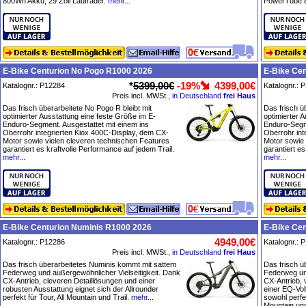
800Wh Akku, 29 Zoll Laufräder.
mehr...
PowerTube 8
E-Bike Centurion No Pogo R1000 2026
E-Bike Ce
*
5399,00€
-19%
4399,00€
Katalognr.: P12284
Katalognr.: 
Preis incl. MWSt.,
in Deutschland
frei Haus
Das frisch überarbeitete No Pogo R bleibt mit
Das frisch ü
optimierter Ausstattung eine feste Größe im E-
optimierter 
Enduro-Segment. Ausgestattet mit einem ins
Enduro-Segme
Oberrohr integrierten Kiox 400C-Display, dem CX-
Oberrohr int
Motor sowie vielen cleveren technischen Features
Motor sowie
garantiert es kraftvolle Performance auf jedem Trail.
garantiert es
mehr...
mehr...
E-Bike Centurion Numinis R1000 2026
E-Bike Ce
4949,00€
Katalognr.: P12286
Katalognr.: 
Preis incl. MWSt.,
in Deutschland
frei Haus
Das frisch überarbeitetes Numinis kommt mit sattem
Das frisch ü
Federweg und außergewöhnlicher Vielseitigkeit. Dank
Federweg und
CX-Antrieb, cleveren Detaillösungen und einer
CX-Antrieb, 
robusten Ausstattung eignet sich der Allrounder
einer EQ-Vol
perfekt für Tour, All Mountain und Trail.
mehr...
sowohl perfek
Mountain und