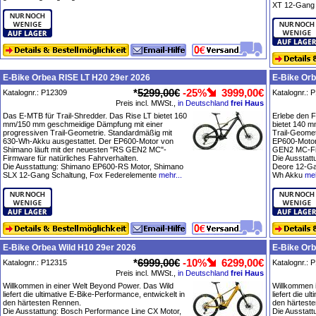
XT 12-Gang 
E-Bike Orbea RISE LT H20 29er 2026
E-Bike Or
*
5299,00€
-25%
3999,00€
Katalognr.: P12309
Katalognr.: 
Preis incl. MWSt.,
in Deutschland
frei Haus
Das E-MTB für Trail-Shredder. Das Rise LT bietet 160
Erlebe den F
mm/150 mm geschmeidige Dämpfung mit einer
bietet 140 m
progressiven Trail-Geometrie. Standardmäßig mit
Trail-Geomet
630-Wh-Akku ausgestattet. Der EP600-Motor von
EP600-Motor
Shimano läuft mit der neuesten "RS GEN2 MC"-
GEN2 MC-Fir
Firmware für natürliches Fahrverhalten.
Die Ausstat
Die Ausstattung: Shimano EP600-RS Motor, Shimano
Deore 12-Ga
SLX 12-Gang Schaltung, Fox Federelemente
mehr...
Wh Akku
meh
E-Bike Orbea Wild H10 29er 2026
E-Bike Orb
*
6999,00€
-10%
6299,00€
Katalognr.: P12315
Katalognr.: 
Preis incl. MWSt.,
in Deutschland
frei Haus
Willkommen in einer Welt Beyond Power. Das Wild
Willkommen i
liefert die ultimative E-Bike-Performance, entwickelt in
liefert die u
den härtesten Rennen.
den härtest
Die Ausstattung: Bosch Performance Line CX Motor,
Die Ausstatt