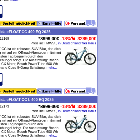
rida eFLOAT CC 400 EQ 2025
*
3999,00€
-18%
3289,00€
P12169
Preis incl. MWSt.,
in Deutschland
frei Haus
CC ist ein robustes SUV-Bike, das dich
 mit auf ein Offroad-Abenteuer mitnimmt
sten Tag bequem durch den
hungel bringt. Die Ausstattung: Bosch
 CX Motor, Bosch PowerTube 600 Wh
himano Cues 9-Gang Schaltung.
mehr...
rida eFLOAT CC L 400 EQ 2025
*
3999,00€
-18%
3289,00€
P12173
Preis incl. MWSt.,
in Deutschland
frei Haus
CC ist ein robustes SUV-Bike, das dich
 mit auf ein Offroad-Abenteuer mitnimmt
sten Tag bequem durch den
hungel bringt. Die Ausstattung: Bosch
 CX Motor, Bosch PowerTube 600 Wh
himano Cues 9-Gang Schaltung.
mehr...