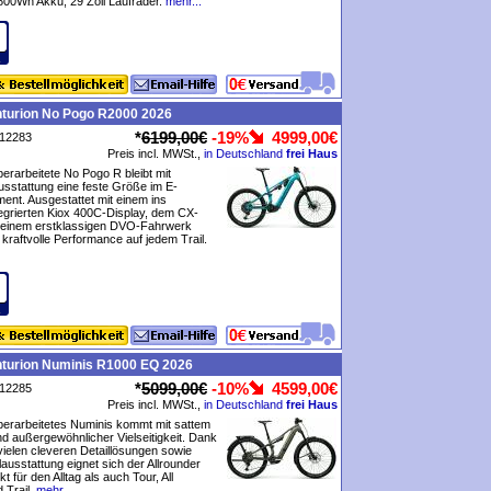
00Wh Akku, 29 Zoll Laufräder.
mehr...
nturion No Pogo R2000 2026
*
6199,00€
-19%
4999,00€
P12283
Preis incl. MWSt.,
in Deutschland
frei Haus
berarbeitete No Pogo R bleibt mit
Ausstattung eine feste Größe im E-
nt. Ausgestattet mit einem ins
egrierten Kiox 400C-Display, dem CX-
 einem erstklassigen DVO-Fahrwerk
 kraftvolle Performance auf jedem Trail.
nturion Numinis R1000 EQ 2026
*
5099,00€
-10%
4599,00€
P12285
Preis incl. MWSt.,
in Deutschland
frei Haus
berarbeitetes Numinis kommt mit sattem
 außergewöhnlicher Vielseitigkeit. Dank
vielen cleveren Detaillösungen sowie
lausstattung eignet sich der Allrounder
t für den Alltag als auch Tour, All
 Trail.
mehr...