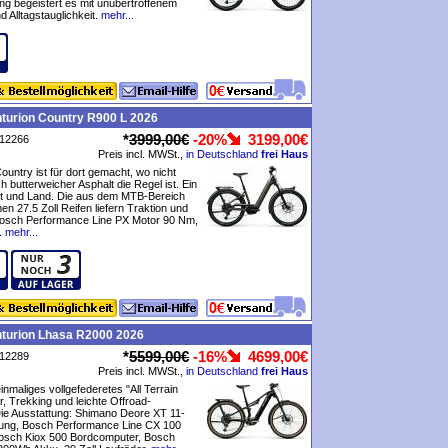
ung begeistert es mit unübertroffenem
 Alltagstauglichkeit.
mehr...
turion Country R900 L 2026
*
3999,00€
-20%
3199,00€
P12266
Preis incl. MWSt.,
in Deutschland
frei Haus
ountry ist für dort gemacht, wo nicht
h butterweicher Asphalt die Regel ist. Ein
dt und Land. Die aus dem MTB-Bereich
 27.5 Zoll Reifen liefern Traktion und
 Bosch Performance Line PX Motor 90 Nm,
.
mehr...
nturion Lhasa R2000 2026
*
5599,00€
-16%
4699,00€
P12289
Preis incl. MWSt.,
in Deutschland
frei Haus
inmaliges vollgefederetes "All Terrain
r, Trekking und leichte Offroad-
ie Ausstattung: Shimano Deore XT 11-
ung, Bosch Performance Line CX 100
osch Kiox 500 Bordcomputer, Bosch