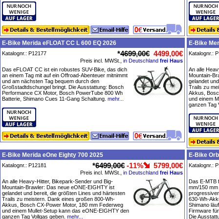
E-Bike Merida eFLOAT CC L 600 EQ 2026
E-Bike Mer
*
4699,00€
4499,00€
Katalognr.: P12177
Katalognr.: 
Preis incl. MWSt.,
in Deutschland
frei Haus
Das eFLOAT CC ist ein robustes SUV-Bike, das dich
An alle Heav
an einem Tag mit auf ein Offroad-Abenteuer mitnimmt
Mountain-Br
und am nächsten Tag bequem durch den
gelandet und
Großstadtdschungel bringt. Die Ausstattung: Bosch
Trails zu me
Performance CX Motor, Bosch PowerTube 800 Wh
Akkus, Bosc
Batterie, Shimano Cues 11-Gang Schaltung.
mehr...
und einem M
ganzen Tag 
E-Bike Merida eOne Eighty 700 2025
E-Bike Orb
*
6499,00€
-11%
5799,00€
Katalognr.: P12181
Katalognr.: 
Preis incl. MWSt.,
in Deutschland
frei Haus
An alle Heavy-Hitter, Bikepark-Sender und Big-
Das E-MTB fü
Mountain-Brawler: Das neue eONE-EIGHTY ist
mm/150 mm g
gelandet und bereit, die größten Lines und härtesten
progressiven
Trails zu meistern. Dank eines großen 800-Wh-
630-Wh-Akku
Akkus, Bosch CX-Power Motor, 180 mm Federweg
Shimano läu
und einem Mullet-Setup kann das eONE-EIGHTY den
Firmware für
ganzen Tag Vollgas geben.
mehr...
Die Ausstat