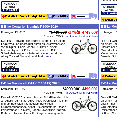
E-Bike Centurion Numinis R2000 2026
E-Bike Me
*
5749,00€
-17%
4749,00€
Katalognr.: P12282
Katalognr.: 
Preis incl. MWSt.,
in Deutschland
frei Haus
Das frisch entwickeltes Numinis kommt mit sattem
Das eFLOAT 
Federweg und überzeugt durch außergewöhnliche
an einem Tag
Vielseitigkeit. Dank Bosch CX-Antrieb, einem
und am näch
hochwertigen EQ-Paket sowie einer USB-C-
Großstadtdsc
Schnittstelle eignet sich der Allrounder perfekt für
Performance
Alltag, Tour, All Mountain und Trail.
mehr...
Batterie, S
E-Bike Merida eFLOAT CC 600 EQ 2026
E-Bike Me
*
4699,00€
4499,00€
Katalognr.: P12176
Katalognr.: 
Preis incl. MWSt.,
in Deutschland
frei Haus
Das eFLOAT CC ist ein robustes SUV-Bike, das dich
Das eFLOAT 
an einem Tag mit auf ein Offroad-Abenteuer mitnimmt
an einem Tag
und am nächsten Tag bequem durch den
und am näch
Großstadtdschungel bringt. Die Ausstattung: Bosch
Großstadtdsc
Performance CX Motor, Bosch PowerTube 800 Wh
Performance
Batterie, Shimano Cues 11-Gang Schaltung.
mehr...
Batterie, S