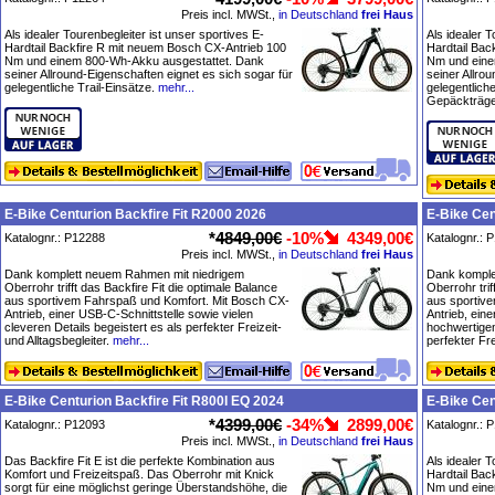
Preis incl. MWSt.,
in Deutschland
frei Haus
Als idealer Tourenbegleiter ist unser sportives E-
Als idealer T
Hardtail Backfire R mit neuem Bosch CX-Antrieb 100
Hardtail Bac
Nm und einem 800-Wh-Akku ausgestattet. Dank
Nm und eine
seiner Allround-Eigenschaften eignet es sich sogar für
seiner Allro
gelegentliche Trail-Einsätze.
mehr...
gelegentliche
Gepäckträge
E-Bike Centurion Backfire Fit R2000 2026
E-Bike Cen
*
4849,00€
-10%
4349,00€
Katalognr.: P12288
Katalognr.: 
Preis incl. MWSt.,
in Deutschland
frei Haus
Dank komplett neuem Rahmen mit niedrigem
Dank komple
Oberrohr trifft das Backfire Fit die optimale Balance
Oberrohr trif
aus sportivem Fahrspaß und Komfort. Mit Bosch CX-
aus sportiv
Antrieb, einer USB-C-Schnittstelle sowie vielen
Antrieb, ein
cleveren Details begeistert es als perfekter Freizeit-
hochwertigen
und Alltagsbegleiter.
mehr...
perfekter Fre
E-Bike Centurion Backfire Fit R800I EQ 2024
E-Bike Cen
*
4399,00€
-34%
2899,00€
Katalognr.: P12093
Katalognr.: 
Preis incl. MWSt.,
in Deutschland
frei Haus
Das Backfire Fit E ist die perfekte Kombination aus
Als idealer T
Komfort und Freizeitspaß. Das Oberrohr mit Knick
Hardtail Bac
sorgt für eine möglichst geringe Überstandshöhe, die
Nm und eine