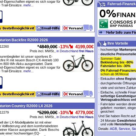
und-Eigenschaften eignet es sich sogar für
Fahrrad-Finanzk
 Trail-Einsätze.
mehr...
turion Backfire R2000 2026
Ihre Vorteile
*
4849,00€
-13%
4199,00€
P12260
·
hochwertige
Markenpr
Preis incl. MWSt.,
in Deutschland
frei Haus
·
deutliche Preisvorteile
ourenbegleiter ist unser sportives E-
·
Sommer-Sale:
kfire R mit neuem Bosch CX-Antrieb 100
Bekleidung bis -80%
m 800-Wh-Akku ausgestattet. Dank
Fahrräder bis -30%
und-Eigenschaften eignet es sich sogar für
·
0% Fahrrad-Finanzier
 Trail-Einsätze.
mehr...
schon ab 9€/Monat
·
Einkaufen
ohne Regist
·
durchgehende Öffnungs
·
viele und sichere Zahlu
·
Einfache, schnelle Fina
sofortige Genehmigu
Vertragsabschluss onl
·
Fahrräder werden direk
turion Country R2000 LX 2026
geliefert: montiert, einge
gesichert
*
5299,00€
-10%
4779,00€
P12279
Und Sie haben Recht auf:
Preis incl. MWSt.,
in Deutschland
frei Haus
·
24 Monate
Gewährleis
l der LX-Modellpalette ist mit einer
und volle
Herstellergar
n Vollfederung und dem komfortabelsten
Details:
AGB
,
Service
,
Si
einer Klasse ausgestattet. Dank Boschs
wie einer hochwertigen EQ-