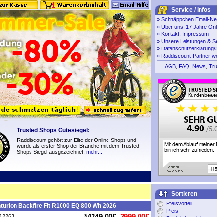
Service / Infos
»
Schnäppchen Email-New
»
Über uns: 17 Jahre Onl
»
Kontakt, Impressum
»
Unsere Leistungen & S
»
Datenschutzerklärung/S
»
Raddiscount-Partner w
AGB
,
FAQ
,
News
,
Tru
Trusted Shops Gütesiegel:
Raddiscount gehört zur Elite der Online-Shops und
wurde als erster Shop der Branche mit dem Trusted
Shops Siegel ausgezeichnet.
mehr...
Sortieren
Preisvorteil
turion Backfire Fit R1000 EQ 800 Wh 2026
Preis
*
4349,00€
3999,00€
P12263