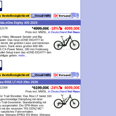
ida eOne Eighty 400 2025
*
4999,00€
-18%
4099,00€
P12179
Preis incl. MWSt.,
in Deutschland
frei Haus
y-Hitter, Bikepark-Sender und Big-
awler: Das neue eONE-EIGHTY ist
 bereit, die größten Lines und härtesten
istern. Dank eines großen 600-Wh-
h CX-Power Motor, 180 mm Federweg
ullet-Setup kann das eONE-EIGHTY den
Vollgas geben.
mehr...
ea RISE LT H10 29er 2026
*
6199,00€
-24%
4699,00€
P12308
Preis incl. MWSt.,
in Deutschland
frei Haus
r Trail-Shredder. Das Rise LT bietet 160
eschmeidige Dämpfung mit einer
 Trail-Geometrie. Standardmäßig mit
 ausgestattet. Der EP8-Motor von
ft mit der neuesten "RS GEN2 MC"-
 natürliches Fahrverhalten.
tung: Shimano EP801-RS Motor, Shimano