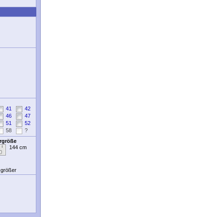
41
42
46
47
51
52
58
?
ergröße
144 cm
t größer