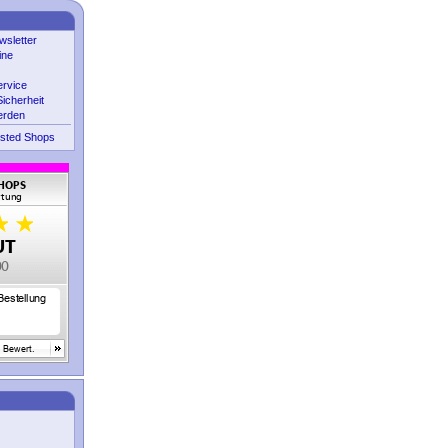
sletter
ine
ervice
icherheit
erden
sted Shops