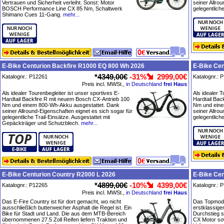
Vertrauen und Sicherheit verleiht. Sonst: Motor
seiner Allro
BOSCH Performance Line CX 85 Nm, Schaltwerk
gelegentliche
Shimano Cues 11-Gang.
mehr...
E-Bike Centurion Backfire R1000 EQ 800 Wh 2026
E-Bike Cen
*
4349,00€
-31%
2999,00€
Katalognr.: P12261
Katalognr.: 
Preis incl. MWSt.,
in Deutschland
frei Haus
Als idealer Tourenbegleiter ist unser sportives E-
Als idealer T
Hardtail Backfire R mit neuem Bosch CX-Antrieb 100
Hardtail Bac
Nm und einem 800-Wh-Akku ausgestattet. Dank
Nm und eine
seiner Allround-Eigenschaften eignet es sich sogar für
seiner Allro
gelegentliche Trail-Einsätze. Ausgestattet mit
gelegentliche
Gepäckträger und Schutzblech.
mehr...
E-Bike Centurion Country R2000 L 2026
E-Bike Cen
*
4899,00€
-10%
4399,00€
Katalognr.: P12265
Katalognr.: 
Preis incl. MWSt.,
in Deutschland
frei Haus
Das E-Fire Country ist für dort gemacht, wo nicht
Das Topmodel
ausschließlich butterweicher Asphalt die Regel ist. Ein
erstklassige
Bike für Stadt und Land. Die aus dem MTB-Bereich
Durchstieg s
übernommenen 27.5 Zoll Reifen liefern Traktion und
CX Motor so