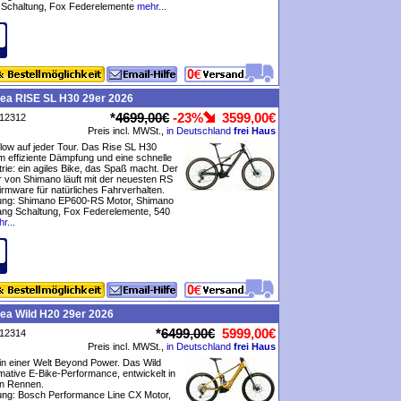
Schaltung, Fox Federelemente
mehr...
bea RISE SL H30 29er 2026
*
4699,00€
-23%
3599,00€
P12312
Preis incl. MWSt.,
in Deutschland
frei Haus
low auf jeder Tour. Das Rise SL H30
m effiziente Dämpfung und eine schnelle
rie: ein agiles Bike, das Spaß macht. Der
 von Shimano läuft mit der neuesten RS
mware für natürliches Fahrverhalten.
tung: Shimano EP600-RS Motor, Shimano
ng Schaltung, Fox Federelemente, 540
r...
ea Wild H20 29er 2026
*
6499,00€
5999,00€
P12314
Preis incl. MWSt.,
in Deutschland
frei Haus
n einer Welt Beyond Power. Das Wild
ltimative E-Bike-Performance, entwickelt in
en Rennen.
ung: Bosch Performance Line CX Motor,