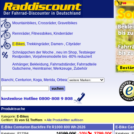
Mountainbikes
,
Crossräder
,
Gravelbikes
Rennräder
,
Fitnessbikes
,
Kinderräder
E-Bikes
,
Trekkingräder
,
Damen-
,
Cityräder
Schnäppchen der Woche
,
neu im Shop
,
Testsieger
Restposten, Vorjahresmodelle bis -80% reduziert
Anhänger
,
Bekleidung
,
Fahrradständer
,
Fahrradteile
Gutscheine
,
Heimtrainer
,
Werkzeuge
,
Zubehör
Bianchi
,
Centurion
,
Koga
,
Merida
,
Orbea
Produktsuche
Kategorie:
E-Bikes
Gefiltert:
31 von 51 Treffern
»
Alle Produktfilter auflösen
E-Bike Centurion Backfire Fit R1000 800 Wh 2026
E-Bike Cen
*
4199,00€
-10%
3799,00€
Katalognr.: P12264
Katalognr.: 