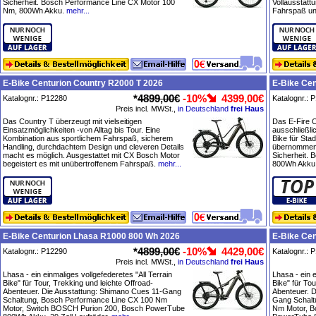
Sicherheit. Bosch Performance Line CX Motor 100
Vollausstatt
Nm, 800Wh Akku.
mehr...
Fahrspaß und
E-Bike Centurion Country R2000 T 2026
E-Bike Cen
*
4899,00€
-10%
4399,00€
Katalognr.: P12280
Katalognr.: 
Preis incl. MWSt.,
in Deutschland
frei Haus
Das Country T überzeugt mit vielseitigen
Das E-Fire C
Einsatzmöglichkeiten -von Alltag bis Tour. Eine
ausschließlic
Kombination aus sportlichem Fahrspaß, sicherem
Bike für Sta
Handling, durchdachtem Design und cleveren Details
übernommenen
macht es möglich. Ausgestattet mit CX Bosch Motor
Sicherheit.
begeistert es mit unübertroffenem Fahrspaß.
mehr...
800Wh Akku
E-Bike Centurion Lhasa R1000 800 Wh 2026
E-Bike Ce
*
4899,00€
-10%
4429,00€
Katalognr.: P12290
Katalognr.: 
Preis incl. MWSt.,
in Deutschland
frei Haus
Lhasa - ein einmaliges vollgefederetes "All Terrain
Lhasa - ein e
Bike" für Tour, Trekking und leichte Offroad-
Bike" für Tou
Abenteuer. Die Ausstattung: Shimano Cues 11-Gang
Abenteuer. D
Schaltung, Bosch Performance Line CX 100 Nm
Gang Schalt
Motor, Switch BOSCH Purion 200, Bosch PowerTube
Nm Motor, B