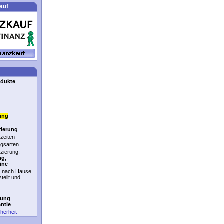
auf
odukte
ung
rierung
zeiten
ngsarten
nzierung:
ng,
ine
t nach Hause
stellt und
tung
antie
cherheit