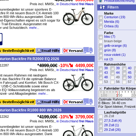
Produktbezeichnung
Preis incl. MWSt.,
in Deutschland
frei Haus
Filtern
ourenbegleiter ist unser sportives E-
kfire R mit neuem Bosch CX-Antrieb 100
Marke
m 800-Wh-Akku ausgestattet. Dank
Centurion (19)
und-Eigenschaften eignet es sich sogar für
Merida (6)
 Trail-Einsätze. Ausgestattet mit
Orbea (6)
r und Schutzblech.
mehr...
Farbe
blau (7)
braun-beige
gelb-orange (6)
grün (8)
rosa-violett (1)
turion Backfire Fit R2000 EQ 2026
rot (2)
schwarz (9)
Rahmenhöhe
*
4999,00€
-10%
4499,00€
P12287
38
39
40
silber-grau (14)
Preis incl. MWSt.,
in Deutschland
frei Haus
43
44
45
weiß (3)
tt neuem Rahmen mit niedrigem
48
49
50
ohne Angabe (1)
ft das Backfire Fit die optimale Balance
53
56
57
em Fahrspaß und Komfort. Mit Bosch CX-
er USB-C-Schnittstelle sowie einer
Fahrräder für Körp
 EQ-Vollausstattung begeistert es als
izeit- und Alltagsbegleiter.
mehr...
Optimale Rahmenhöhe:
E-Bikes:
34-40 cm
Für Sport kleiner, Freizei
turion Backfire R1000 800 Wh 2026
Laufradgröße
*
4199,00€
-10%
3799,00€
26 Zoll
P12262
27,5 Zoll (4)
Preis incl. MWSt.,
in Deutschland
frei Haus
28 Zoll (1)
ourenbegleiter ist unser sportives E-
29 Zoll (26)
kfire R mit neuem Bosch CX-Antrieb 100
m 800-Wh-Akku ausgestattet. Dank