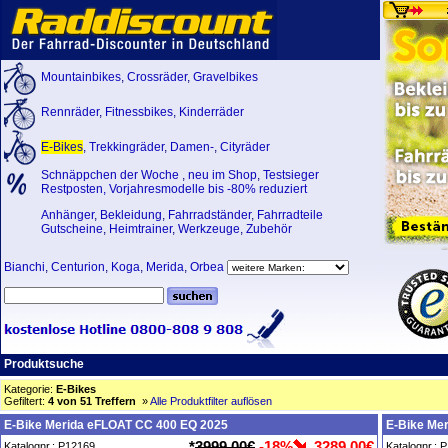
Mountainbikes
,
Crossräder
,
Gravelbikes
Rennräder
,
Fitnessbikes
,
Kinderräder
E-Bikes
,
Trekkingräder
,
Damen-
,
Cityräder
Schnäppchen der Woche
,
neu im Shop
,
Testsieger
Restposten, Vorjahresmodelle bis -80% reduziert
Anhänger
,
Bekleidung
,
Fahrradständer
,
Fahrradteile
Gutscheine
,
Heimtrainer
,
Werkzeuge
,
Zubehör
Bianchi
,
Centurion
,
Koga
,
Merida
,
Orbea
Produktsuche
Kategorie:
E-Bikes
Gefiltert:
4 von 51 Treffern
»
Alle Produktfilter auflösen
E-Bike Merida eFLOAT CC 400 EQ 2025
E-Bike Me
*
3999,00€
-18%
3289,00€
Katalognr.: P12169
Katalognr.: 