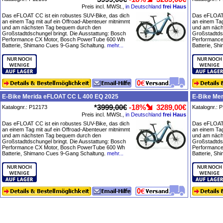
Preis incl. MWSt.,
in Deutschland
frei Haus
Das eFLOAT CC ist ein robustes SUV-Bike, das dich
Das eFLOAT 
an einem Tag mit auf ein Offroad-Abenteuer mitnimmt
an einem Tag
und am nächsten Tag bequem durch den
und am näch
Großstadtdschungel bringt. Die Ausstattung: Bosch
Großstadtdsc
Performance CX Motor, Bosch PowerTube 600 Wh
Performance
Batterie, Shimano Cues 9-Gang Schaltung.
mehr...
Batterie, S
E-Bike Merida eFLOAT CC L 400 EQ 2025
E-Bike Me
*
3999,00€
-18%
3289,00€
Katalognr.: P12173
Katalognr.: 
Preis incl. MWSt.,
in Deutschland
frei Haus
Das eFLOAT CC ist ein robustes SUV-Bike, das dich
Das eFLOAT 
an einem Tag mit auf ein Offroad-Abenteuer mitnimmt
an einem Tag
und am nächsten Tag bequem durch den
und am näch
Großstadtdschungel bringt. Die Ausstattung: Bosch
Großstadtdsc
Performance CX Motor, Bosch PowerTube 600 Wh
Performance
Batterie, Shimano Cues 9-Gang Schaltung.
mehr...
Batterie, S