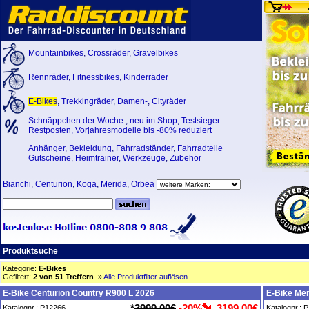
Mountainbikes
,
Crossräder
,
Gravelbikes
Rennräder
,
Fitnessbikes
,
Kinderräder
E-Bikes
,
Trekkingräder
,
Damen-
,
Cityräder
Schnäppchen der Woche
,
neu im Shop
,
Testsieger
Restposten, Vorjahresmodelle bis -80% reduziert
Anhänger
,
Bekleidung
,
Fahrradständer
,
Fahrradteile
Gutscheine
,
Heimtrainer
,
Werkzeuge
,
Zubehör
Bianchi
,
Centurion
,
Koga
,
Merida
,
Orbea
Produktsuche
Kategorie:
E-Bikes
Gefiltert:
2 von 51 Treffern
»
Alle Produktfilter auflösen
E-Bike Centurion Country R900 L 2026
E-Bike Mer
*
3999,00€
-20%
3199,00€
Katalognr.: P12266
Katalognr.: 