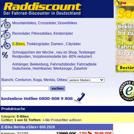
Mountainbikes
,
Crossräder
,
Gravelbikes
Rennräder
,
Fitnessbikes
,
Kinderräder
E-Bikes
,
Trekkingräder
,
Damen-
,
Cityräder
Schnäppchen der Woche
,
neu im Shop
,
Testsieger
Restposten, Vorjahresmodelle bis -80% reduziert
Anhänger
,
Bekleidung
,
Fahrradständer
,
Fahrradteile
Gutscheine
,
Heimtrainer
,
Werkzeuge
,
Zubehör
Bianchi
,
Centurion
,
Koga
,
Merida
,
Orbea
Produktsuche
Kategorie:
E-Bikes
Gefiltert:
1 von 51 Treffern
»
Alle Produktfilter auflösen
E-Bike Merida eSilex+ 600 2026
*
2999,00€
-12%
2649,00€
Katalognr.: P12255