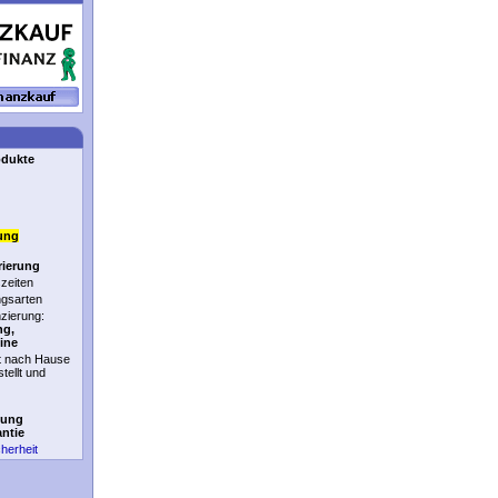
odukte
ung
rierung
zeiten
ngsarten
nzierung:
ng,
ine
t nach Hause
stellt und
tung
antie
cherheit