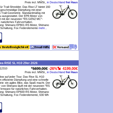
Preis incl. MWSt.,
in Deutschland
frei Haus
r Trail-Shredder. Das Rise LT bietet 160
eschmeidige Dämpfung mit einer
 Trail-Geometrie. Standardmäßig mit
 ausgestattet. Der EP8-Motor von
ft mit der neuesten "RS GEN2 MC"-
 natürliches Fahrverhalten.
tung: Shimano EP801-RS Motor, Shimano
Schaltung, Fox Federelemente
mehr...
bea RISE SL H10 29er 2026
*
5699,00€
-26%
4199,00€
P12310
Preis incl. MWSt.,
in Deutschland
frei Haus
low auf jeder Tour. Das Rise SL H10
m effiziente Dämpfung und eine schnelle
rie: ein agiles Bike, das Spaß macht. Der
 von Shimano läuft mit der neuesten "RS
rmware für natürliches Fahrverhalten.
tung: Shimano EP600-RS Motor, Shimano
Schaltung, Fox Federelemente, 630 Wh