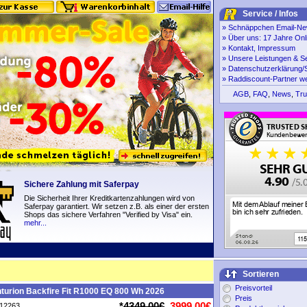
Service / Infos
»
Schnäppchen Email-New
»
Über uns: 17 Jahre Onl
»
Kontakt, Impressum
»
Unsere Leistungen & S
»
Datenschutzerklärung/S
»
Raddiscount-Partner w
AGB
,
FAQ
,
News
,
Tru
Sichere Zahlung mit Saferpay
Die Sicherheit Ihrer Kreditkartenzahlungen wird von
Saferpay garantiert. Wir setzen z.B. als einer der ersten
Shops das sichere Verfahren "Verified by Visa" ein.
mehr...
Sortieren
Preisvorteil
turion Backfire Fit R1000 EQ 800 Wh 2026
Preis
*
4349,00€
3999,00€
P12263