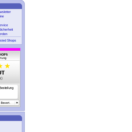
sletter
ine
ervice
icherheit
erden
sted Shops