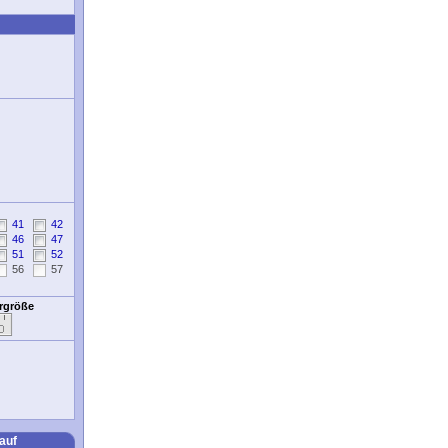
41
42
46
47
51
52
56
57
ergröße
auf