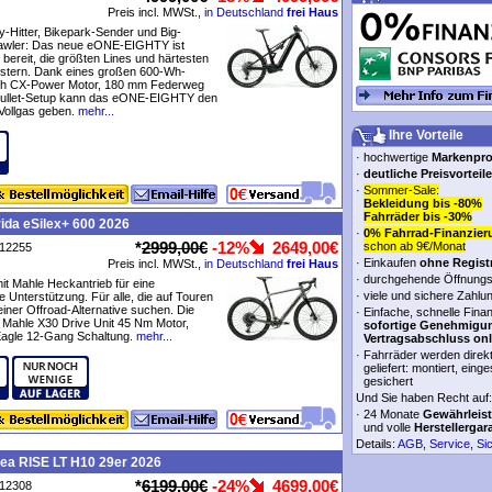
Preis incl. MWSt.,
in Deutschland
frei Haus
y-Hitter, Bikepark-Sender und Big-
awler: Das neue eONE-EIGHTY ist
 bereit, die größten Lines und härtesten
istern. Dank eines großen 600-Wh-
h CX-Power Motor, 180 mm Federweg
ullet-Setup kann das eONE-EIGHTY den
Vollgas geben.
mehr...
Ihre Vorteile
·
hochwertige
Markenpr
·
deutliche Preisvorteile
·
Sommer-Sale:
Bekleidung bis -80%
Fahrräder bis -30%
ida eSilex+ 600 2026
·
0% Fahrrad-Finanzier
*
2999,00€
-12%
2649,00€
schon ab 9€/Monat
P12255
·
Einkaufen
ohne Regist
Preis incl. MWSt.,
in Deutschland
frei Haus
·
durchgehende Öffnungs
it Mahle Heckantrieb für eine
·
viele und sichere Zahlu
 Unterstützung. Für alle, die auf Touren
einer Offroad-Alternative suchen. Die
·
Einfache, schnelle Fina
 Mahle X30 Drive Unit 45 Nm Motor,
sofortige Genehmigu
agle 12-Gang Schaltung.
mehr...
Vertragsabschluss onl
·
Fahrräder werden direk
geliefert: montiert, einge
gesichert
Und Sie haben Recht auf:
·
24 Monate
Gewährleis
und volle
Herstellergar
Details:
AGB
,
Service
,
Si
ea RISE LT H10 29er 2026
*
6199,00€
-24%
4699,00€
P12308