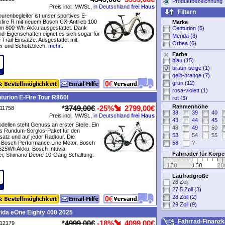
Produktbezeichnung
Preis incl. MWSt.,
in Deutschland
frei Haus
Filtern
ourenbegleiter ist unser sportives E-
kfire R mit neuem Bosch CX-Antrieb 100
Marke
m 800-Wh-Akku ausgestattet. Dank
Centurion (5)
und-Eigenschaften eignet es sich sogar für
Merida (3)
 Trail-Einsätze. Ausgestattet mit
Orbea (6)
r und Schutzblech.
mehr...
Farbe
blau (15)
braun-beige (1)
gelb-orange (7)
grün (12)
rosa-violett (1)
turion E-Fire Tour R860I
rot (3)
schwarz (13)
Rahmenhöhe
*
3749,00€
-25%
2799,00€
P11758
38
39
40
silber-grau (21)
Preis incl. MWSt.,
in Deutschland
frei Haus
43
44
45
weiß (8)
odellen steht Genuss an erster Stelle. Ein
48
49
50
ohne Angabe (2)
s Rundum-Sorglos-Paket für den
53
54
55
nsatz und auf jeder Radtour. Die
: Bosch Performance Line Motor, Bosch
58
?
25Wh Akku, Bosch Intuvia
Fahrräder für Körp
r, Shimano Deore 10-Gang Schaltung.
Laufradgröße
26 Zoll
27,5 Zoll (3)
28 Zoll (2)
29 Zoll (9)
ida eOne Eighty 400 2025
Fahrrad-Finanzk
*
4999,00€
-18%
4099,00€
P12179