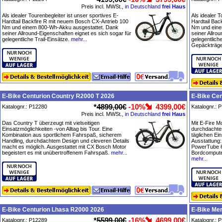
Preis incl. MWSt.,
in Deutschland
frei Haus
Als idealer Tourenbegleiter ist unser sportives E-
Als idealer T
Hardtail Backfire R mit neuem Bosch CX-Antrieb 100
Hardtail Bac
Nm und einem 800-Wh-Akku ausgestattet. Dank
Nm und eine
seiner Allround-Eigenschaften eignet es sich sogar für
seiner Allro
gelegentliche Trail-Einsätze.
mehr...
gelegentliche
Gepäckträge
E-Bike Centurion Country R2000 T 2026
E-Bike Cen
*
4899,00€
-10%
4399,00€
Katalognr.: P12280
Katalognr.: 
Preis incl. MWSt.,
in Deutschland
frei Haus
Das Country T überzeugt mit vielseitigen
Mit E-Fire M
Einsatzmöglichkeiten -von Alltag bis Tour. Eine
durchdachte
Kombination aus sportlichem Fahrspaß, sicherem
täglichen Ei
Handling, durchdachtem Design und cleveren Details
Ausstattung
macht es möglich. Ausgestattet mit CX Bosch Motor
PowerTube 6
begeistert es mit unübertroffenem Fahrspaß.
mehr...
Bordcompute
mehr...
E-Bike Centurion Lhasa R2000 2026
E-Bike Mer
*
5599,00€
-16%
4699,00€
Katalognr.: P12289
Katalognr.: 