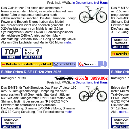
Preis incl. MWSt.,
in Deutschland
frei Haus
Das Gain ist zur Zeit eines der leichtesten E-
Das E-MTB fü
Rennräder auf dem Markt, es wurde entwickelt, um
mm/150 mm g
deine Fahrt entspannter und damit noch
progressiven
erlebnisreicher zu machen. Die Ausführungen Enough
630-Wh-Akku
Power und Enough Energy haben das Modell
Shimano läu
außerordentlich leicht und sportlich gemacht. Das
Firmware für
X20 Antriebssystem von Mahle ist mit 3,2 kg
Die Ausstat
Systemgewicht (Motor + Akku + Bedienungseinheit)
XT 12-Gang 
der leichteste E-Bike Antrieb auf dem Markt.
Ausstattung: Shimano 105 22-Gang Schaltung, Mavic
Aksium Elite Laufräder und Mahle X20 Motor
mehr...
E-Bike Orbea RISE LT H20 29er 2026
E-Bike Or
*
5299,00€
-25%
3999,00€
Katalognr.: P12309
Katalognr.: 
Preis incl. MWSt.,
in Deutschland
frei Haus
Das E-MTB für Trail-Shredder. Das Rise LT bietet 160
Erlebe den F
mm/150 mm geschmeidige Dämpfung mit einer
bietet 140 m
progressiven Trail-Geometrie. Standardmäßig mit
Trail-Geomet
630-Wh-Akku ausgestattet. Der EP600-Motor von
EP600-Motor
Shimano läuft mit der neuesten "RS GEN2 MC"-
GEN2 MC"-Fi
Firmware für natürliches Fahrverhalten.
Die Ausstat
Die Ausstattung: Shimano EP600-RS Motor, Shimano
XT 12-Gang 
SLX 12-Gang Schaltung, Fox Federelemente
mehr...
Akku
mehr...