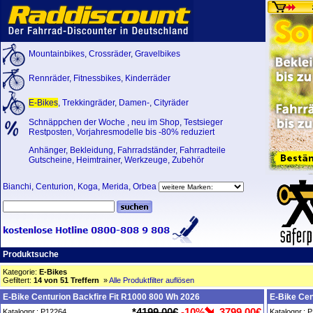
Mountainbikes
,
Crossräder
,
Gravelbikes
Rennräder
,
Fitnessbikes
,
Kinderräder
E-Bikes
,
Trekkingräder
,
Damen-
,
Cityräder
Schnäppchen der Woche
,
neu im Shop
,
Testsieger
Restposten, Vorjahresmodelle bis -80% reduziert
Anhänger
,
Bekleidung
,
Fahrradständer
,
Fahrradteile
Gutscheine
,
Heimtrainer
,
Werkzeuge
,
Zubehör
Bianchi
,
Centurion
,
Koga
,
Merida
,
Orbea
Produktsuche
Kategorie:
E-Bikes
Gefiltert:
14 von 51 Treffern
»
Alle Produktfilter auflösen
E-Bike Centurion Backfire Fit R1000 800 Wh 2026
E-Bike Cen
*
4199,00€
-10%
3799,00€
Katalognr.: P12264
Katalognr.: 