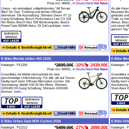
Preis incl. MWSt.,
in Deutschland
frei Haus
Lhasa - ein einmaliges vollgefederetes "All Terrain
An alle Heav
Bike" für Tour, Trekking und leichte Offroad-
Mountain-Br
Abenteuer. Die Ausstattung: Shimano Deore XT 11-
gelandet und
Gang Schaltung, Bosch Performance Line CX 100
Trails zu me
Nm Motor, Bosch Kiox 500 Bordcomputer, Bosch
Akkus, Bosc
PowerTube 800Wh Akku, 29 Zoll Laufräder.
mehr...
und einem M
ganzen Tag 
E-Bike Merida eSilex 400 2026
E-Bike Mer
*
2699,00€
-10%
2439,00€
Katalognr.: P12256
Katalognr.: 
Preis incl. MWSt.,
in Deutschland
frei Haus
Gravelbike mit Mahle Heckantrieb für eine
Gravelbike m
geschmeidige Unterstützung. Für alle, die auf Touren
geschmeidige
häufig nach einer Offroad-Alternative suchen. Die
häufig nach 
Ausstattung: Mahle X30 45 Nm Motor, Shimano
Ausstattung:
GRX400 20-Gang Schaltung, Shimano GRX400
Sram Apex E
Bremse.
mehr...
E-Bike Orbea Gain M30 Carbon 2026
E-Bike Orb
*
5499,00€
-27%
3999,00€
Katalognr.: P12212
Katalognr.: 