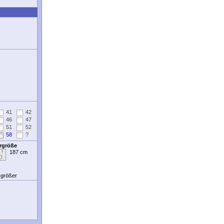
41
42
46
47
51
52
58
?
ergröße
187 cm
t größer