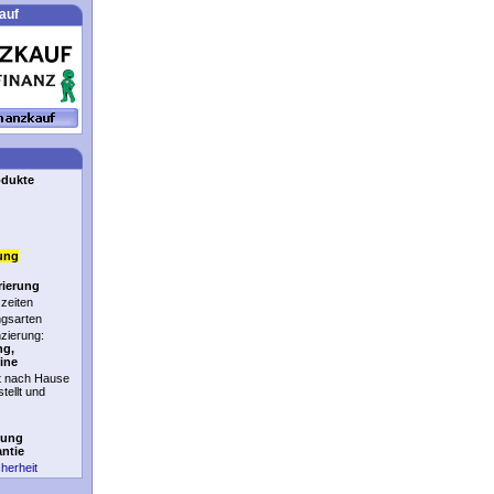
auf
odukte
ung
rierung
zeiten
ngsarten
nzierung:
ng,
ine
t nach Hause
stellt und
tung
antie
cherheit