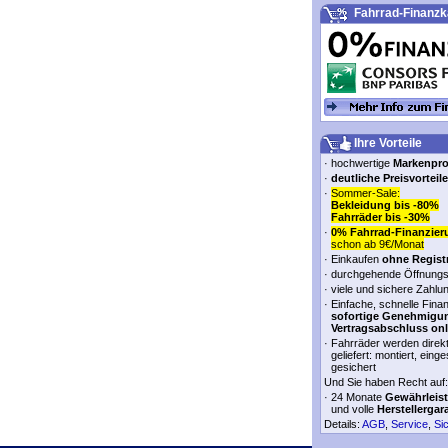
Fahrrad-Finanzk
Ihre Vorteile
·
hochwertige
Markenpr
·
deutliche Preisvorteile
·
Sommer-Sale:
Bekleidung bis -80%
Fahrräder bis -30%
·
0% Fahrrad-Finanzier
schon ab 9€/Monat
·
Einkaufen
ohne Regist
·
durchgehende Öffnungs
·
viele und sichere Zahlu
·
Einfache, schnelle Fina
sofortige Genehmigu
Vertragsabschluss onl
·
Fahrräder werden direk
geliefert: montiert, einge
gesichert
Und Sie haben Recht auf:
·
24 Monate
Gewährleis
und volle
Herstellergar
Details:
AGB
,
Service
,
Si