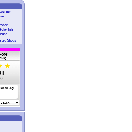
sletter
ine
ervice
icherheit
erden
sted Shops