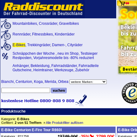
Mountainbikes
,
Crossräder
,
Gravelbikes
Rennräder
,
Fitnessbikes
,
Kinderräder
E-Bikes
,
Trekkingräder
,
Damen-
,
Cityräder
Schnäppchen der Woche
,
neu im Shop
,
Testsieger
Restposten, Vorjahresmodelle bis -80% reduziert
Anhänger
,
Bekleidung
,
Fahrradständer
,
Fahrradteile
Gutscheine
,
Heimtrainer
,
Werkzeuge
,
Zubehör
Bianchi
,
Centurion
,
Koga
,
Merida
,
Orbea
Produktsuche
Kategorie:
E-Bikes
Gefiltert:
2 von 51 Treffern
»
Alle Produktfilter auflösen
E-Bike Centurion E-Fire Tour R860I
E-Bike Or
*
3749,00€
-25%
2799,00€
Katalognr.: P11758
Katalognr.: 