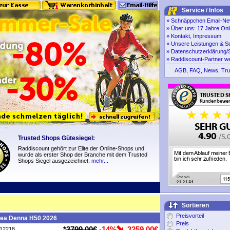
Service / Infos
»
Schnäppchen Email-New
»
Über uns: 17 Jahre Onl
»
Kontakt, Impressum
»
Unsere Leistungen & S
»
Datenschutzerklärung/S
»
Raddiscount-Partner w
AGB
,
FAQ
,
News
,
Tru
Trusted Shops Gütesiegel:
Raddiscount gehört zur Elite der Online-Shops und
wurde als erster Shop der Branche mit dem Trusted
Shops Siegel ausgezeichnet.
mehr...
Sortieren
Preisvorteil
bea Denna H50 2026
Preis
*
3799,00€
-14%
3259,00€
P12218