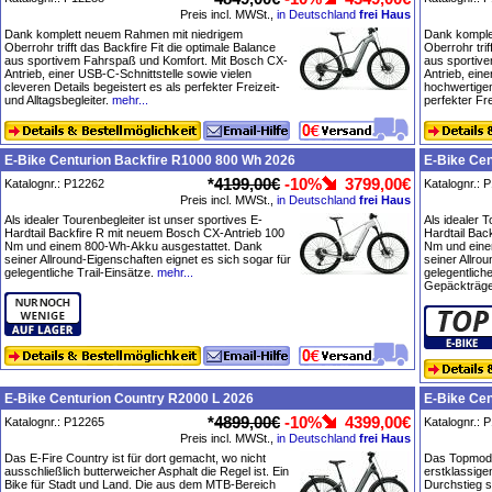
Preis incl. MWSt.,
in Deutschland
frei Haus
Dank komplett neuem Rahmen mit niedrigem
Dank komple
Oberrohr trifft das Backfire Fit die optimale Balance
Oberrohr trif
aus sportivem Fahrspaß und Komfort. Mit Bosch CX-
aus sportiv
Antrieb, einer USB-C-Schnittstelle sowie vielen
Antrieb, ein
cleveren Details begeistert es als perfekter Freizeit-
hochwertigen
und Alltagsbegleiter.
mehr...
perfekter Fre
E-Bike Centurion Backfire R1000 800 Wh 2026
E-Bike Cen
*
4199,00€
-10%
3799,00€
Katalognr.: P12262
Katalognr.: 
Preis incl. MWSt.,
in Deutschland
frei Haus
Als idealer Tourenbegleiter ist unser sportives E-
Als idealer T
Hardtail Backfire R mit neuem Bosch CX-Antrieb 100
Hardtail Bac
Nm und einem 800-Wh-Akku ausgestattet. Dank
Nm und eine
seiner Allround-Eigenschaften eignet es sich sogar für
seiner Allro
gelegentliche Trail-Einsätze.
mehr...
gelegentliche
Gepäckträge
E-Bike Centurion Country R2000 L 2026
E-Bike Cen
*
4899,00€
-10%
4399,00€
Katalognr.: P12265
Katalognr.: 
Preis incl. MWSt.,
in Deutschland
frei Haus
Das E-Fire Country ist für dort gemacht, wo nicht
Das Topmodel
ausschließlich butterweicher Asphalt die Regel ist. Ein
erstklassige
Bike für Stadt und Land. Die aus dem MTB-Bereich
Durchstieg s