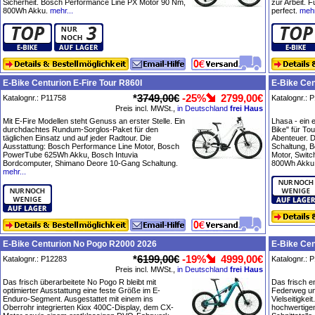
Sicherheit. Bosch Performance Line PX Motor 90 Nm,
zur Arbeit. 
800Wh Akku.
mehr...
perfect.
mehr
E-Bike Centurion E-Fire Tour R860I
E-Bike Ce
*
3749,00€
-25%
2799,00€
Katalognr.: P11758
Katalognr.: 
Preis incl. MWSt.,
in Deutschland
frei Haus
Mit E-Fire Modellen steht Genuss an erster Stelle. Ein
Lhasa - ein e
durchdachtes Rundum-Sorglos-Paket für den
Bike" für Tou
täglichen Einsatz und auf jeder Radtour. Die
Abenteuer. 
Ausstattung: Bosch Performance Line Motor, Bosch
Schaltung, 
PowerTube 625Wh Akku, Bosch Intuvia
Motor, Swit
Bordcomputer, Shimano Deore 10-Gang Schaltung.
800Wh Akku, 
mehr...
E-Bike Centurion No Pogo R2000 2026
E-Bike Ce
*
6199,00€
-19%
4999,00€
Katalognr.: P12283
Katalognr.: 
Preis incl. MWSt.,
in Deutschland
frei Haus
Das frisch überarbeitete No Pogo R bleibt mit
Das frisch e
optimierter Ausstattung eine feste Größe im E-
Federweg un
Enduro-Segment. Ausgestattet mit einem ins
Vielseitigke
Oberrohr integrierten Kiox 400C-Display, dem CX-
hochwertige