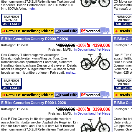
übernommenen 27.5 Zoll Reifen liefern Traktion und
CX Motor so
Sicherheit. Bosch Performance Line CX Motor 100
Vollausstatt
Nm, 800Wh Akku.
mehr...
Fahrspaß und
E-Bike Centurion Country R2000 T 2026
E-Bike Cen
*
4899,00€
-10%
4399,00€
Katalognr.: P12280
Katalognr.: 
Preis incl. MWSt.,
in Deutschland
frei Haus
Das Country T überzeugt mit vielseitigen
Das E-Fire C
Einsatzmöglichkeiten -von Alltag bis Tour. Eine
ausschließlic
Kombination aus sportlichem Fahrspaß, sicherem
Bike für Sta
Handling, durchdachtem Design und cleveren Details
übernommenen
macht es möglich. Ausgestattet mit CX Bosch Motor
Sicherheit.
begeistert es mit unübertroffenem Fahrspaß.
mehr...
Motor, 625 
E-Bike Centurion Country R900 L 2026
E-Bike Cen
*
3999,00€
-20%
3199,00€
Katalognr.: P12266
Katalognr.: 
Preis incl. MWSt.,
in Deutschland
frei Haus
Das E-Fire Country ist für dort gemacht, wo nicht
Crossfire brin
ausschließlich butterweicher Asphalt die Regel ist. Ein
Unterstützu
Bike für Stadt und Land. Die aus dem MTB-Bereich
Gruppe zusa
übernommenen 27.5 Zoll Reifen liefern Traktion und
Touren, Grav