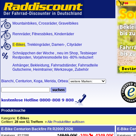
Mountainbikes
,
Crossräder
,
Gravelbikes
Rennräder
,
Fitnessbikes
,
Kinderräder
E-Bikes
,
Trekkingräder
,
Damen-
,
Cityräder
Schnäppchen der Woche
,
neu im Shop
,
Testsieger
Restposten, Vorjahresmodelle bis -80% reduziert
Anhänger
,
Bekleidung
,
Fahrradständer
,
Fahrradteile
Gutscheine
,
Heimtrainer
,
Werkzeuge
,
Zubehör
Bianchi
,
Centurion
,
Koga
,
Merida
,
Orbea
Produktsuche
Kategorie:
E-Bikes
Gefiltert:
28 von 51 Treffern
»
Alle Produktfilter auflösen
E-Bike Centurion Backfire Fit R2000 2026
E-Bike Cen
*
4849,00€
-10%
4349,00€
Katalognr.: P12288
Katalognr.: 