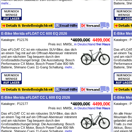
mehr...
Batterie, S
E-Bike Merida eFLOAT CC 600 EQ 2026
E-Bike Me
*
4699,00€
4499,00€
Katalognr.: P12176
Katalognr.: 
Preis incl. MWSt.,
in Deutschland
frei Haus
Das eFLOAT CC ist ein robustes SUV-Bike, das dich
Das eFLOAT 
an einem Tag mit auf ein Offroad-Abenteuer mitnimmt
an einem Tag
und am nächsten Tag bequem durch den
und am näch
Großstadtdschungel bringt. Die Ausstattung: Bosch
Großstadtdsc
Performance CX Motor, Bosch PowerTube 800 Wh
Performance
Batterie, Shimano Cues 11-Gang Schaltung.
mehr...
Batterie, S
E-Bike Merida eFLOAT CC L 600 EQ 2026
E-Bike Mer
*
4699,00€
4499,00€
Katalognr.: P12177
Katalognr.: 
Preis incl. MWSt.,
in Deutschland
frei Haus
Das eFLOAT CC ist ein robustes SUV-Bike, das dich
An alle Heav
an einem Tag mit auf ein Offroad-Abenteuer mitnimmt
Mountain-Br
und am nächsten Tag bequem durch den
gelandet und
Großstadtdschungel bringt. Die Ausstattung: Bosch
Trails zu me
Performance CX Motor, Bosch PowerTube 800 Wh
Akkus, Bosc
Batterie, Shimano Cues 11-Gang Schaltung.
mehr...
und einem M