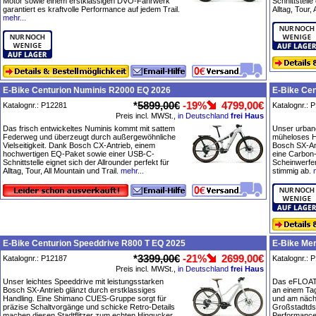
Motor sowie einem erstklassigen DVO-Fahrwerk
Schnittstelle
garantiert es kraftvolle Performance auf jedem Trail.
Alltag, Tour,
mehr...
E-Bike Centurion Numinis R2000 EQ 2026
E-Bike Cen
*
5899,00€
-19%
4799,00€
Katalognr.: P12281
Katalognr.: 
Preis incl. MWSt.,
in Deutschland
frei Haus
Das frisch entwickeltes Numinis kommt mit sattem
Unser urbane
Federweg und überzeugt durch außergewöhnliche
müheloses Ha
Vielseitigkeit. Dank Bosch CX-Antrieb, einem
Bosch SX-An
hochwertigen EQ-Paket sowie einer USB-C-
eine Carbon
Schnittstelle eignet sich der Allrounder perfekt für
Scheinwerfe
Alltag, Tour, All Mountain und Trail.
mehr...
stimmig ab.
E-Bike Centurion Speeddrive R800 T EQ 2025
E-Bike Me
*
3399,00€
-21%
2699,00€
Katalognr.: P12187
Katalognr.: 
Preis incl. MWSt.,
in Deutschland
frei Haus
Unser leichtes Speeddrive mit leistungsstarken
Das eFLOAT 
Bosch SX-Antrieb glänzt durch erstklassiges
an einem Tag
Handling. Eine Shimano CUES-Gruppe sorgt für
und am näch
präzise Schaltvorgänge und schicke Retro-Details
Großstadtdsc
machen diesen Stadtflitzer zum echten Hingucker.
Performance