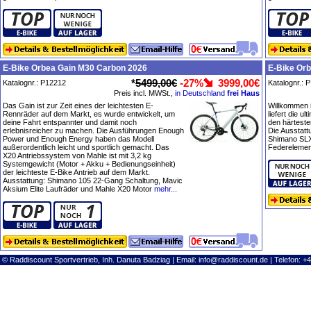
E-Bike Orbea Gain M30 Carbon 2026
E-Bike Orb
*
5499,00€
-27%
3999,00€
Katalognr.: P12212
Katalognr.: 
Preis incl. MWSt.,
in Deutschland
frei Haus
Das Gain ist zur Zeit eines der leichtesten E-
Willkommen i
Rennräder auf dem Markt, es wurde entwickelt, um
liefert die u
deine Fahrt entspannter und damit noch
den härtest
erlebnisreicher zu machen. Die Ausführungen Enough
Die Ausstatt
Power und Enough Energy haben das Modell
Shimano SLX
außerordentlich leicht und sportlich gemacht. Das
Federelemen
X20 Antriebssystem von Mahle ist mit 3,2 kg
Systemgewicht (Motor + Akku + Bedienungseinheit)
der leichteste E-Bike Antrieb auf dem Markt.
Ausstattung: Shimano 105 22-Gang Schaltung, Mavic
Aksium Elite Laufräder und Mahle X20 Motor
mehr...
© Raddiscount Sportvertrieb, Inh. Danuta Badziag | Email:
info@raddiscount.de
| Telefon: +