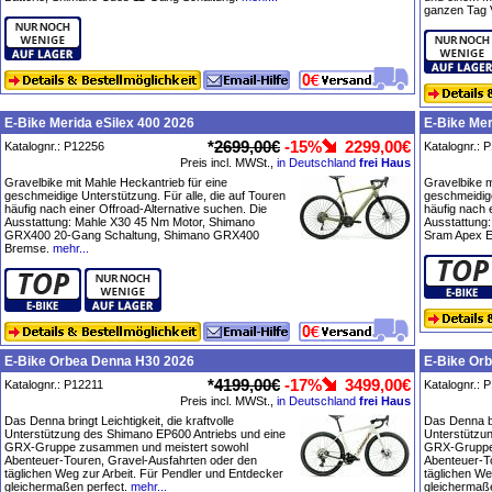
ganzen Tag 
E-Bike Merida eSilex 400 2026
E-Bike Mer
*
2699,00€
-15%
2299,00€
Katalognr.: P12256
Katalognr.: 
Preis incl. MWSt.,
in Deutschland
frei Haus
Gravelbike mit Mahle Heckantrieb für eine
Gravelbike m
geschmeidige Unterstützung. Für alle, die auf Touren
geschmeidige
häufig nach einer Offroad-Alternative suchen. Die
häufig nach 
Ausstattung: Mahle X30 45 Nm Motor, Shimano
Ausstattung:
GRX400 20-Gang Schaltung, Shimano GRX400
Sram Apex E
Bremse.
mehr...
E-Bike Orbea Denna H30 2026
E-Bike Or
*
4199,00€
-17%
3499,00€
Katalognr.: P12211
Katalognr.: 
Preis incl. MWSt.,
in Deutschland
frei Haus
Das Denna bringt Leichtigkeit, die kraftvolle
Das Denna bri
Unterstützung des Shimano EP600 Antriebs und eine
Unterstützu
GRX-Gruppe zusammen und meistert sowohl
GRX-Gruppe
Abenteuer-Touren, Gravel-Ausfahrten oder den
Abenteuer-T
täglichen Weg zur Arbeit. Für Pendler und Entdecker
täglichen We
gleichermaßen perfect.
mehr...
gleichermaße