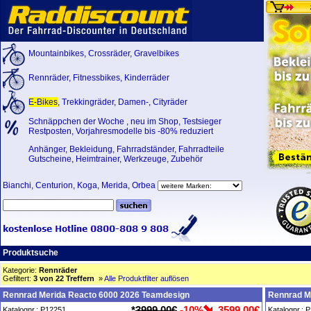
Mountainbikes
,
Crossräder
,
Gravelbikes
Rennräder
,
Fitnessbikes
,
Kinderräder
E-Bikes
,
Trekkingräder
,
Damen-
,
Cityräder
Schnäppchen der Woche
,
neu im Shop
,
Testsieger
Restposten, Vorjahresmodelle bis -80% reduziert
Anhänger
,
Bekleidung
,
Fahrradständer
,
Fahrradteile
Gutscheine
,
Heimtrainer
,
Werkzeuge
,
Zubehör
Bianchi
,
Centurion
,
Koga
,
Merida
,
Orbea
Produktsuche
Kategorie:
Rennräder
Gefiltert:
3 von 22 Treffern
»
Alle Produktfilter auflösen
Rennrad Merida Reacto 6000 2026 Teamdesign
Rennrad M
*
3999,00€
-10%
3599,00€
Katalognr.: P12251
Katalognr.: 