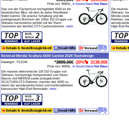
Preis incl. MWSt.,
in Deutschland
frei Haus
Das von der Fachpresse hochgelobte 6000 ist ein
Die neueste
fantastisches Bike, mit dem du deine Rennbeine
Shimano, ho
finden kannst. Die präzise Schaltung und die
Merida sowi
punktgenauen Bremsen der 105er Di2-Gruppe von
Rahmen, mac
Shimano harmonieren perfekt mit der Race-
aerodynamis
Geometrie des leichten CF3-Carbonrahmens.
mehr...
High-End-Re
Rennrad Merida Scultura 6000 Carbon 2026 Teamdesign
*
3899,00€
-20%
3138,00€
Katalognr.: P12246
Preis incl. MWSt.,
in Deutschland
frei Haus
Die neueste elektronische 105 Di2-Gruppe von
Shimano, hochwertige Komponenten von Vision,
Maxxis und MERIDA sowie preisgekrönter
SCULTURA CF3-Rahmen, machen das 6000 zu
einem der aerodynamischsten und komfortabelsten
klassischen High-End-Rennräder.
mehr...