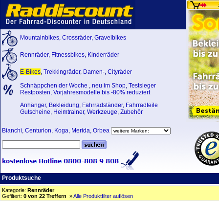
Mountainbikes
,
Crossräder
,
Gravelbikes
Rennräder
,
Fitnessbikes
,
Kinderräder
E-Bikes
,
Trekkingräder
,
Damen-
,
Cityräder
Schnäppchen der Woche
,
neu im Shop
,
Testsieger
Restposten, Vorjahresmodelle bis -80% reduziert
Anhänger
,
Bekleidung
,
Fahrradständer
,
Fahrradteile
Gutscheine
,
Heimtrainer
,
Werkzeuge
,
Zubehör
Bianchi
,
Centurion
,
Koga
,
Merida
,
Orbea
Produktsuche
Kategorie:
Rennräder
Gefiltert:
0 von 22 Treffern
»
Alle Produktfilter auflösen