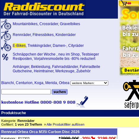
Mountainbikes
,
Crossräder
,
Gravelbikes
Rennräder
,
Fitnessbikes
,
Kinderräder
E-Bikes
,
Trekkingräder
,
Damen-
,
Cityräder
Schnäppchen der Woche
,
neu im Shop
,
Testsieger
Restposten, Vorjahresmodelle bis -80% reduziert
Anhänger
,
Bekleidung
,
Fahrradständer
,
Fahrradteile
Gutscheine
,
Heimtrainer
,
Werkzeuge
,
Zubehör
Bianchi
,
Centurion
,
Koga
,
Merida
,
Orbea
Produktsuche
Kategorie:
Rennräder
Gefiltert:
1 von 23 Treffern
»
Alle Produktfilter auflösen
Rennrad Orbea Orca M35i Carbon Disc 2026
*
3999,00€
-20%
3199,00€
Katalognr.: P12303