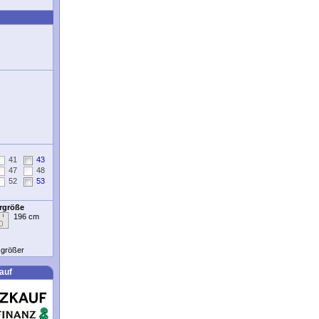
41
43
47
48
52
53
ergröße
196 cm
t größer
auf