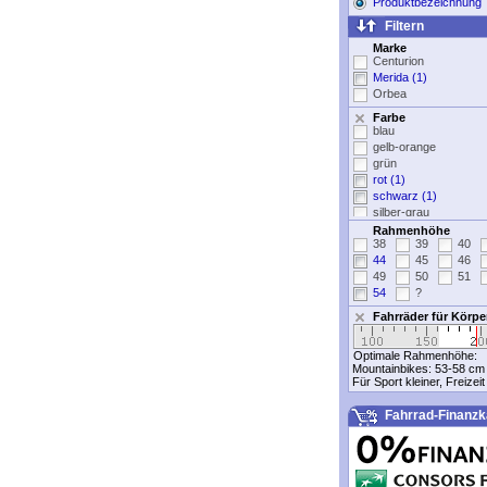
Produktbezeichnung
Filtern
Marke
Centurion
Merida (1)
Orbea
Farbe
blau
gelb-orange
grün
rot (1)
schwarz (1)
silber-grau
weiß (1)
Rahmenhöhe
38
39
40
44
45
46
49
50
51
54
?
Fahrräder für Körp
Optimale Rahmenhöhe:
Mountainbikes:
53-58 cm
Für Sport kleiner, Freizei
Fahrrad-Finanzk