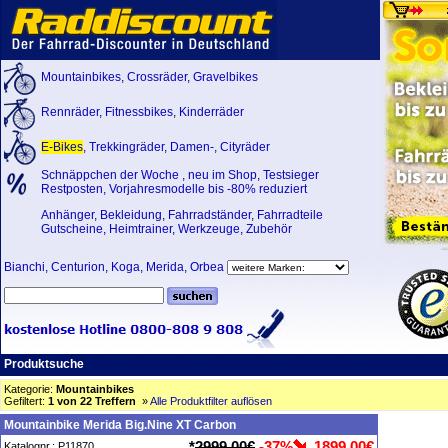
Mountainbikes
,
Crossräder
,
Gravelbikes
Rennräder
,
Fitnessbikes
,
Kinderräder
E-Bikes
,
Trekkingräder
,
Damen-
,
Cityräder
Schnäppchen der Woche
,
neu im Shop
,
Testsieger
Restposten, Vorjahresmodelle bis -80% reduziert
Anhänger
,
Bekleidung
,
Fahrradständer
,
Fahrradteile
Gutscheine
,
Heimtrainer
,
Werkzeuge
,
Zubehör
Bianchi
,
Centurion
,
Koga
,
Merida
,
Orbea
Produktsuche
Kategorie:
Mountainbikes
Gefiltert:
1 von 22 Treffern
»
Alle Produktfilter auflösen
Mountainbike Merida Big.Nine XT Carbon
*
2999,00€
-37%
1899,00€
Katalognr.: P11870