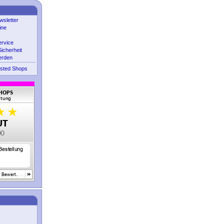
sletter
ine
ervice
icherheit
erden
sted Shops