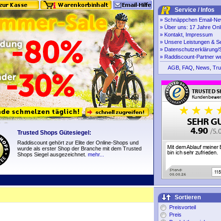
Service / Infos
»
Schnäppchen Email-New
»
Über uns: 17 Jahre Onl
»
Kontakt, Impressum
»
Unsere Leistungen & S
»
Datenschutzerklärung/S
»
Raddiscount-Partner w
AGB
,
FAQ
,
News
,
Tru
Trusted Shops Gütesiegel:
Raddiscount gehört zur Elite der Online-Shops und
wurde als erster Shop der Branche mit dem Trusted
Shops Siegel ausgezeichnet.
mehr...
Sortieren
Preisvorteil
Preis